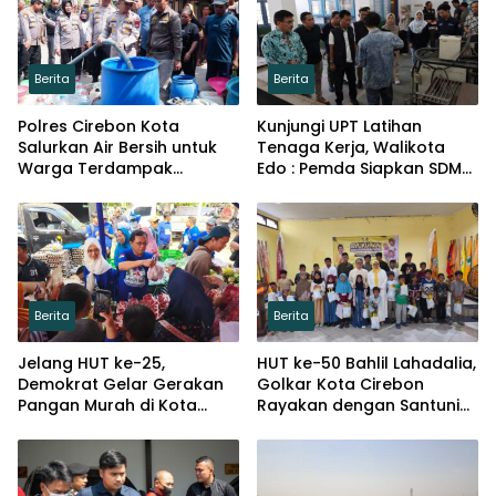
Berita
Berita
Polres Cirebon Kota
Kunjungi UPT Latihan
Salurkan Air Bersih untuk
Tenaga Kerja, Walikota
Warga Terdampak
Edo : Pemda Siapkan SDM
Kemarau di Argasunya
Kompeten dan Siap
Bersaing
Berita
Berita
Jelang HUT ke-25,
HUT ke-50 Bahlil Lahadalia,
Demokrat Gelar Gerakan
Golkar Kota Cirebon
Pangan Murah di Kota
Rayakan dengan Santuni
Cirebon
Puluhan Anak Yatim