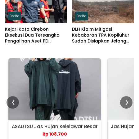
Berita
Berita
Kejari Kota Cirebon
DLH Klaim Mitigasi
Eksekusi Dua Tersangka
Kebakaran TPA Kopiluhur
Pengalihan Aset PD
Sudah Disiapkan Jelang
Pembangunan
Puncak Kemarau
❮
❯
ASADTSU Jas Hujan Kelelawar Besar
Jas Hujan 
Rp 108.700