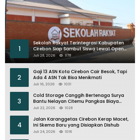
Sekolah Rakyat Terintegrasi Kabupaten
1
Cirebon Siap Sambut Siswa Lewat Open
House dan MPLS
Juli 28, 2026
1178
Gaji 13 ASN Kota Cirebon Cair Besok, Tapi
2
Ada 4 ASN Tak Bisa Menikmati
Juli 16, 2026
1031
Cold Storage Canggih Bertenaga Surya
3
Bantu Nelayan Citemu Pangkas Biaya
Operasional
Juli 22, 2026
1028
Jalan Karanggetas Cirebon Kerap Macet,
4
Ini Skema Baru yang Disiapkan Dishub
Juli 24, 2026
1016