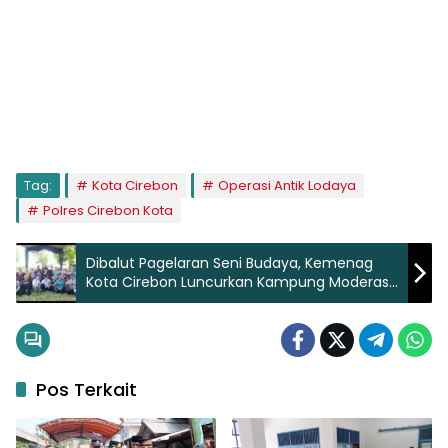
Tag:
Kota Cirebon
Operasi Antik Lodaya
Polres Cirebon Kota
Dibalut Pagelaran Seni Budaya, Kemenag
Kota Cirebon Luncurkan Kampung Moderasi
Beragama
Pos Terkait