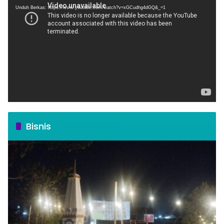
Unduh Berkas: https://www.youtube.com/watch?v=xGCudhg4dGQ&_=1
Bisnis