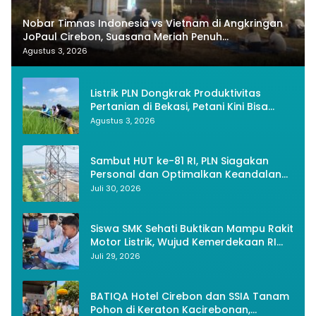
Nobar Timnas Indonesia vs Vietnam di Angkringan
JoPaul Cirebon, Suasana Meriah Penuh
Nasionalisme
Agustus 3, 2026
Listrik PLN Dongkrak Produktivitas
Pertanian di Bekasi, Petani Kini Bisa
Panen Tiga Kali Setahun
Agustus 3, 2026
Sambut HUT ke-81 RI, PLN Siagakan
Personal dan Optimalkan Keandalan
Instalasi Transmisi
Juli 30, 2026
Siswa SMK Sehati Buktikan Mampu Rakit
Motor Listrik, Wujud Kemerdekaan RI
Melalui Inovasi dan Kemandirian
Juli 29, 2026
Generasi Muda
BATIQA Hotel Cirebon dan SSIA Tanam
Pohon di Keraton Kacirebonan,