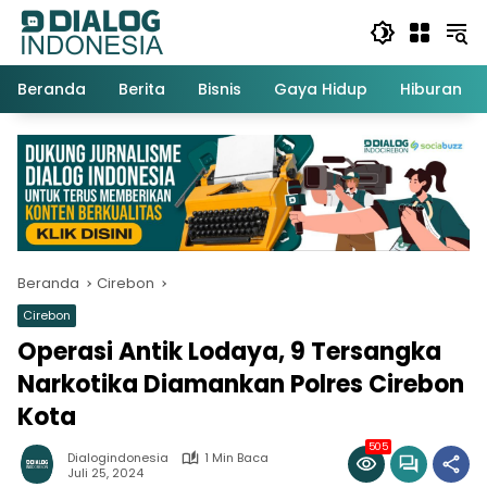
Langsung
ke
konten
Beranda
Berita
Bisnis
Gaya Hidup
Hiburan
Beranda
Cirebon
Cirebon
Operasi Antik Lodaya, 9 Tersangka
Narkotika Diamankan Polres Cirebon
Kota
505
Dialogindonesia
1 Min Baca
Juli 25, 2024