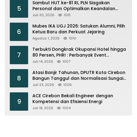
Sambut HUT ke-81 RI, PLN Siagakan
5
Personal dan Optimalkan Keandalan
Instalasi Transmisi
Juli 30, 2026
1015
Mubes IKA UGJ 2026: Satukan Alumni, Pilih
6
Ketua Baru dan Perkuat Jejaring
Agustus 1, 2026
1010
Terbukti Dongkrak Okupansi Hotel hingga
7
80 Persen, PHRI : Perbanyak Event
Olahraga di Cirebon
Juli 14, 2026
1007
Atasi Banjir Tahunan, DPUTR Kota Cirebon
8
Bangun Tanggul dan Normalisasi Sungai
Kijing
Juli 23, 2026
1006
ACE Cirebon Bekali Engineer dengan
9
Kompetensi dan Efisiensi Energi
Juli 18, 2026
1004