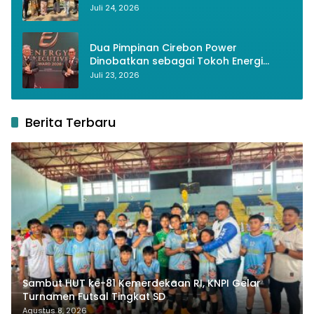
Lestarikan Budaya dan Lingkungan
Juli 24, 2026
Dua Pimpinan Cirebon Power
Dinobatkan sebagai Tokoh Energi
Berkelanjutan 2026
Juli 23, 2026
Berita Terbaru
Sambut HUT ke-81 Kemerdekaan RI, KNPI Gelar
Turnamen Futsal Tingkat SD
Agustus 8, 2026