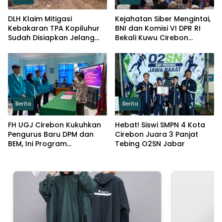
DLH Klaim Mitigasi
Kejahatan Siber Mengintai,
Kebakaran TPA Kopiluhur
BNI dan Komisi VI DPR RI
Sudah Disiapkan Jelang
Bekali Kuwu Cirebon
Puncak Kemarau
Lindungi Keuangan Desa
Berita
Berita
FH UGJ Cirebon Kukuhkan
Hebat! Siswi SMPN 4 Kota
Pengurus Baru DPM dan
Cirebon Juara 3 Panjat
BEM, Ini Program
Tebing O2SN Jabar
Prioritasnya