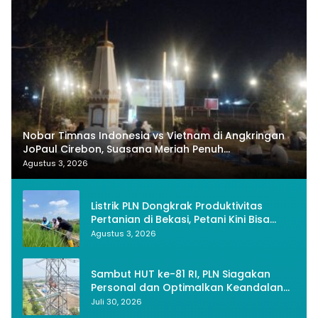
Nobar Timnas Indonesia vs Vietnam di Angkringan
JoPaul Cirebon, Suasana Meriah Penuh
Nasionalisme
Agustus 3, 2026
Listrik PLN Dongkrak Produktivitas
Pertanian di Bekasi, Petani Kini Bisa
Panen Tiga Kali Setahun
Agustus 3, 2026
Sambut HUT ke-81 RI, PLN Siagakan
Personal dan Optimalkan Keandalan
Instalasi Transmisi
Juli 30, 2026