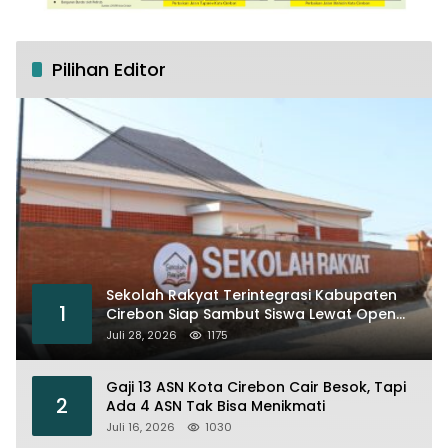
Pilihan Editor
Sekolah Rakyat Terintegrasi Kabupaten
1
Cirebon Siap Sambut Siswa Lewat Open
House dan MPLS
Juli 28, 2026
1175
Gaji 13 ASN Kota Cirebon Cair Besok, Tapi
2
Ada 4 ASN Tak Bisa Menikmati
Juli 16, 2026
1030