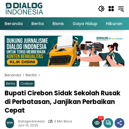
Langsung
ke
konten
Beranda
Berita
Bisnis
Gaya Hidup
Hiburan
Beranda
Berita
Berita
Cirebon
Bupati Cirebon Sidak Sekolah Rusak
di Perbatasan, Janjikan Perbaikan
Cepat
1181
Dialogindonesia
2 Min Baca
Juni 13, 2025