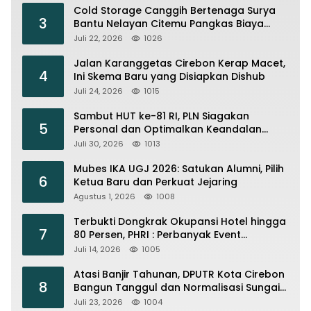
Cold Storage Canggih Bertenaga Surya
3
Bantu Nelayan Citemu Pangkas Biaya
Operasional
Juli 22, 2026
1026
Jalan Karanggetas Cirebon Kerap Macet,
4
Ini Skema Baru yang Disiapkan Dishub
Juli 24, 2026
1015
Sambut HUT ke-81 RI, PLN Siagakan
5
Personal dan Optimalkan Keandalan
Instalasi Transmisi
Juli 30, 2026
1013
Mubes IKA UGJ 2026: Satukan Alumni, Pilih
6
Ketua Baru dan Perkuat Jejaring
Agustus 1, 2026
1008
Terbukti Dongkrak Okupansi Hotel hingga
7
80 Persen, PHRI : Perbanyak Event
Olahraga di Cirebon
Juli 14, 2026
1005
Atasi Banjir Tahunan, DPUTR Kota Cirebon
8
Bangun Tanggul dan Normalisasi Sungai
Kijing
Juli 23, 2026
1004