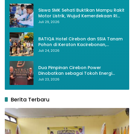
Siswa SMK Sehati Buktikan Mampu Rakit
Motor Listrik, Wujud Kemerdekaan RI
Melalui Inovasi dan Kemandirian
Juli 29, 2026
Generasi Muda
BATIQA Hotel Cirebon dan SSIA Tanam
Pohon di Keraton Kacirebonan,
Lestarikan Budaya dan Lingkungan
Juli 24, 2026
Dua Pimpinan Cirebon Power
Dinobatkan sebagai Tokoh Energi
Berkelanjutan 2026
Juli 23, 2026
Berita Terbaru