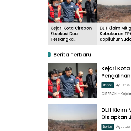
Kejari Kota Cirebon
DLH Klaim Miti
Eksekusi Dua
Kebakaran TP
Tersangka
Kopiluhur Sud
Pengalihan Aset PD
Disiapkan Jel
Pembangunan
Puncak Kemar
Berita Terbaru
Kejari Kot
Pengaliha
Berita
Agustus 
CIREBON – Kejak
DLH Klaim 
Disiapkan 
Berita
Agustus 