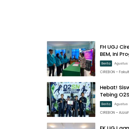
FH UGJ Cir
BEM, Ini Pr
Berita
Agustus 
CIREBON – Faku
Hebat! Sis
Tebing O2
Berita
Agustus 
CIREBON – Azzahr
FK UGJ gan