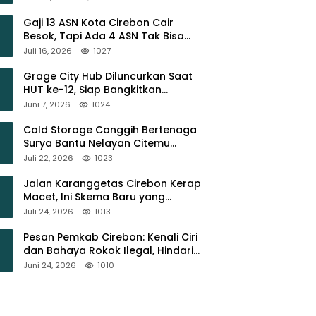
Gaji 13 ASN Kota Cirebon Cair
Besok, Tapi Ada 4 ASN Tak Bisa
Menikmati
Juli 16, 2026
1027
Grage City Hub Diluncurkan Saat
HUT ke-12, Siap Bangkitkan
Ekonomi Cirebon
Juni 7, 2026
1024
Cold Storage Canggih Bertenaga
Surya Bantu Nelayan Citemu
Pangkas Biaya Operasional
Juli 22, 2026
1023
Jalan Karanggetas Cirebon Kerap
Macet, Ini Skema Baru yang
Disiapkan Dishub
Juli 24, 2026
1013
Pesan Pemkab Cirebon: Kenali Ciri
dan Bahaya Rokok Ilegal, Hindari
Peredarannya
Juni 24, 2026
1010