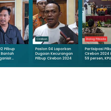
Cirebon
Dialog Pilkada
02 Pilbup
Paslon 04 Laporkan
Partisipasi Pil
 Bantah
Dugaan Kecurangan
Cirebon 2024
anisir
Pilbup Cirebon 2024
59 persen, KP
h ASN untuk
Capai Targe
ngan