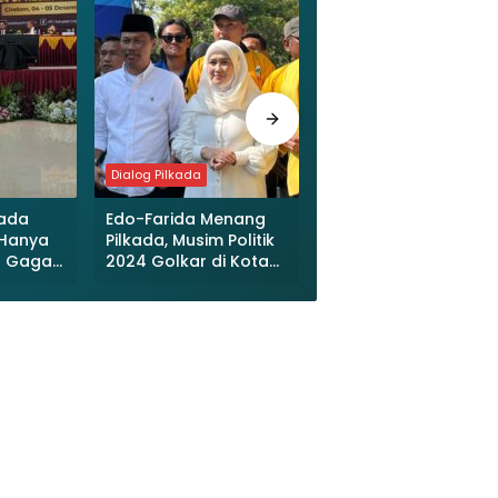
Dialog Pilkada
Dialog Pilkada
kada
Edo-Farida Menang
Eti-Suhendrik : Moho
 Hanya
Pilkada, Musim Politik
Maaf, Kami
U Gagal
2024 Golkar di Kota
Menghargai Setiap
t
Cirebon Meraih Treble
Suara yang Diberika
Winner