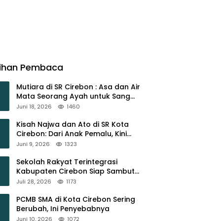
lihan Pembaca
Mutiara di SR Cirebon : Asa dan Air
Mata Seorang Ayah untuk Sang
Buah Hati
Juni 18, 2026
1460
Kisah Najwa dan Ato di SR Kota
Cirebon: Dari Anak Pemalu, Kini
Berani Bermimpi Besar
Juni 9, 2026
1323
Sekolah Rakyat Terintegrasi
Kabupaten Cirebon Siap Sambut
Siswa Lewat Open House dan
Juli 28, 2026
1173
MPLS
PCMB SMA di Kota Cirebon Sering
Berubah, Ini Penyebabnya
Juni 10, 2026
1072