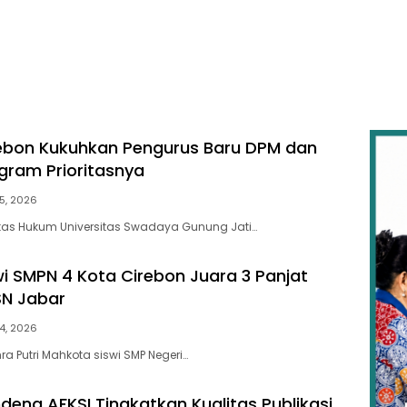
ebon Kukuhkan Pengurus Baru DPM dan
ogram Prioritasnya
5, 2026
ltas Hukum Universitas Swadaya Gunung Jati…
wi SMPN 4 Kota Cirebon Juara 3 Panjat
SN Jabar
4, 2026
a Putri Mahkota siswi SMP Negeri…
deng AFKSI Tingkatkan Kualitas Publikasi