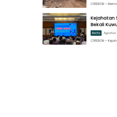
CIREBON – Mem
Kejahatan S
Bekali Kuw
Berita
Agustus 
CIREBON – Kejaha