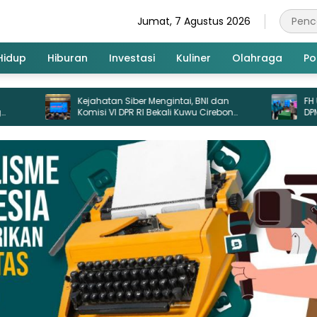
Jumat, 7 Agustus 2026
Hidup
Hiburan
Investasi
Kuliner
Olahraga
Pol
ahatan Siber Mengintai, BNI dan
FH UGJ Cirebon Kukuhka
isi VI DPR RI Bekali Kuwu Cirebon
DPM dan BEM, Ini Program
dungi Keuangan Desa