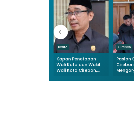
Berita
Cirebon
Kapan Penetapan
Paslon 
Wali Kota dan Wakil
Cirebon
Wali Kota Cirebon,
Mengorg
Begini Penjelasan
Sejumla
Ketua KPU
Pemena