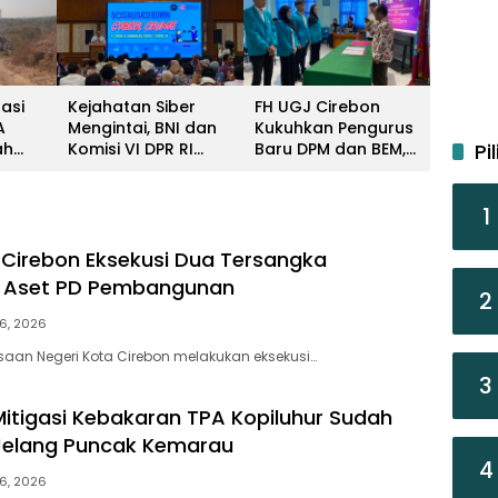
gasi
Kejahatan Siber
FH UGJ Cirebon
A
Mengintai, BNI dan
Kukuhkan Pengurus
ah
Komisi VI DPR RI
Baru DPM dan BEM,
Pi
ang
Bekali Kuwu Cirebon
Ini Program
au
Lindungi Keuangan
Prioritasnya
Desa
1
a Cirebon Eksekusi Dua Tersangka
n Aset PD Pembangunan
2
6, 2026
saan Negeri Kota Cirebon melakukan eksekusi…
3
Mitigasi Kebakaran TPA Kopiluhur Sudah
Jelang Puncak Kemarau
4
6, 2026