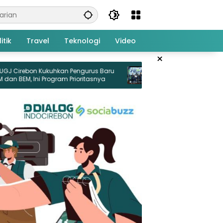
itik
Travel
Teknologi
Video
×
n Pengurus Baru
Hebat! Siswi SMPN 4 Kota Cirebon Juara 3
 Prioritasnya
Panjat Tebing O2SN Jabar