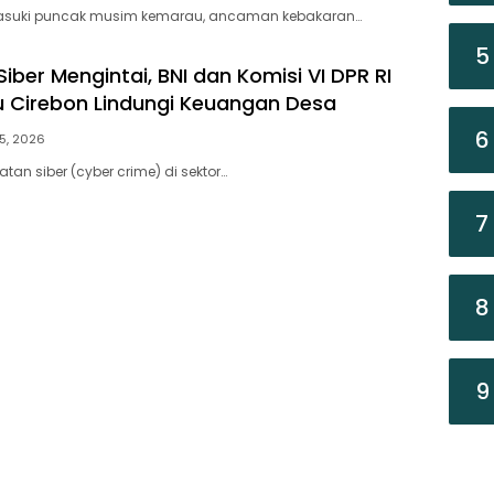
asuki puncak musim kemarau, ancaman kebakaran…
5
iber Mengintai, BNI dan Komisi VI DPR RI
u Cirebon Lindungi Keuangan Desa
6
5, 2026
tan siber (cyber crime) di sektor…
7
8
9