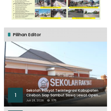
Pilihan Editor
Sekolah Rakyat Terintegrasi Kabupaten
1
Cirebon Siap Sambut Siswa Lewat Open
House dan MPLS
Juli 28, 2026
1175