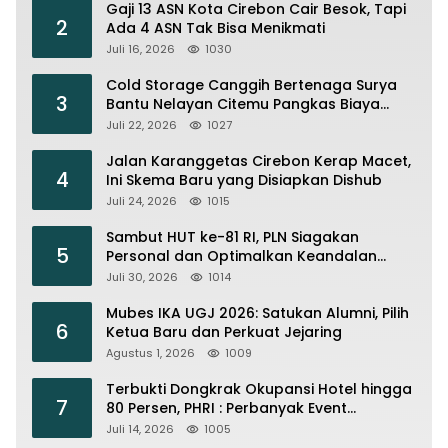
Gaji 13 ASN Kota Cirebon Cair Besok, Tapi
2
Ada 4 ASN Tak Bisa Menikmati
Juli 16, 2026
1030
Cold Storage Canggih Bertenaga Surya
3
Bantu Nelayan Citemu Pangkas Biaya
Operasional
Juli 22, 2026
1027
Jalan Karanggetas Cirebon Kerap Macet,
4
Ini Skema Baru yang Disiapkan Dishub
Juli 24, 2026
1015
Sambut HUT ke-81 RI, PLN Siagakan
5
Personal dan Optimalkan Keandalan
Instalasi Transmisi
Juli 30, 2026
1014
Mubes IKA UGJ 2026: Satukan Alumni, Pilih
6
Ketua Baru dan Perkuat Jejaring
Agustus 1, 2026
1009
Terbukti Dongkrak Okupansi Hotel hingga
7
80 Persen, PHRI : Perbanyak Event
Olahraga di Cirebon
Juli 14, 2026
1005