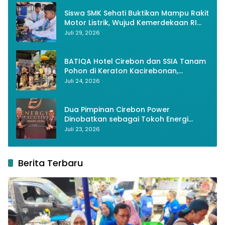
Siswa SMK Sehati Buktikan Mampu Rakit
Motor Listrik, Wujud Kemerdekaan RI
Melalui Inovasi dan Kemandirian
Juli 29, 2026
Generasi Muda
BATIQA Hotel Cirebon dan SSIA Tanam
Pohon di Keraton Kacirebonan,
Lestarikan Budaya dan Lingkungan
Juli 24, 2026
Dua Pimpinan Cirebon Power
Dinobatkan sebagai Tokoh Energi
Berkelanjutan 2026
Juli 23, 2026
Berita Terbaru