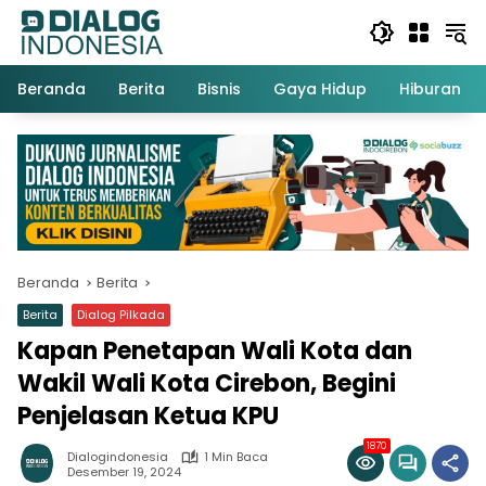
Langsung
ke
konten
Beranda
Berita
Bisnis
Gaya Hidup
Hiburan
Beranda
Berita
Berita
Dialog Pilkada
Kapan Penetapan Wali Kota dan
Wakil Wali Kota Cirebon, Begini
Penjelasan Ketua KPU
1870
Dialogindonesia
1 Min Baca
Desember 19, 2024