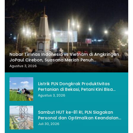
Nobar Timnas Indonesia vs Vietnam di Angkringan
JoPaul Cirebon, Suasana Meriah Penuh
Nasionalisme
Agustus 3, 2026
Listrik PLN Dongkrak Produktivitas
Pertanian di Bekasi, Petani Kini Bisa
Panen Tiga Kali Setahun
Agustus 3, 2026
Sambut HUT ke-81 RI, PLN Siagakan
Personal dan Optimalkan Keandalan
Instalasi Transmisi
Juli 30, 2026