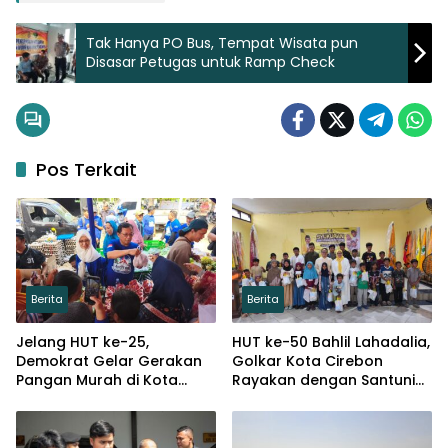
Tak Hanya PO Bus, Tempat Wisata pun
Disasar Petugas untuk Ramp Check
Pos Terkait
Berita
Berita
Jelang HUT ke-25,
HUT ke-50 Bahlil Lahadalia,
Demokrat Gelar Gerakan
Golkar Kota Cirebon
Pangan Murah di Kota
Rayakan dengan Santuni
Cirebon
Puluhan Anak Yatim