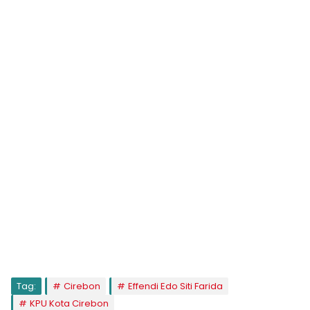
Tag:
Cirebon
Effendi Edo Siti Farida
KPU Kota Cirebon