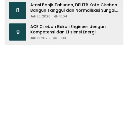
Atasi Banjir Tahunan, DPUTR Kota Cirebon
8
Bangun Tanggul dan Normalisasi Sungai
Kijing
Juli 23, 2026
1004
ACE Cirebon Bekali Engineer dengan
9
Kompetensi dan Efisiensi Energi
Juli 18, 2026
1003