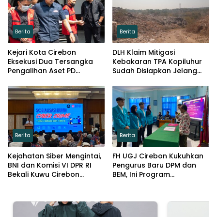
Berita
Berita
Kejari Kota Cirebon
DLH Klaim Mitigasi
Eksekusi Dua Tersangka
Kebakaran TPA Kopiluhur
Pengalihan Aset PD
Sudah Disiapkan Jelang
Pembangunan
Puncak Kemarau
Berita
Berita
Kejahatan Siber Mengintai,
FH UGJ Cirebon Kukuhkan
BNI dan Komisi VI DPR RI
Pengurus Baru DPM dan
Bekali Kuwu Cirebon
BEM, Ini Program
Lindungi Keuangan Desa
Prioritasnya