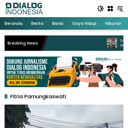
Langsung
ke
konten
Beranda
Berita
Bisnis
Gaya Hidup
Hiburan
Sambut HUT ke-81 Kemerdekaan R
Breaking News
Gelar Turnamen Futsal Tingkat S
Fitria Pamungkaswati