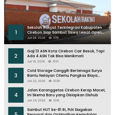
Sekolah Rakyat Terintegrasi Kabupaten
1
Cirebon Siap Sambut Siswa Lewat Open
House dan MPLS
Juli 28, 2026
1178
Gaji 13 ASN Kota Cirebon Cair Besok, Tapi
2
Ada 4 ASN Tak Bisa Menikmati
Juli 16, 2026
1031
Cold Storage Canggih Bertenaga Surya
3
Bantu Nelayan Citemu Pangkas Biaya
Operasional
Juli 22, 2026
1028
Jalan Karanggetas Cirebon Kerap Macet,
4
Ini Skema Baru yang Disiapkan Dishub
Juli 24, 2026
1016
Sambut HUT ke-81 RI, PLN Siagakan
5
Personal dan Optimalkan Keandalan