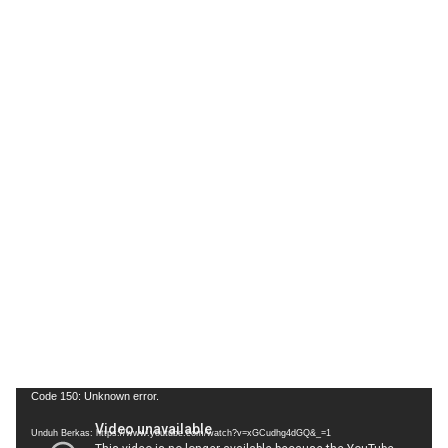
Pemutar
Code 150: Unknown error.
Video
Unduh Berkas: https://www.youtube.com/watch?v=xGCudhg4dGQ&_=1