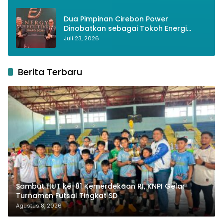
Dua Pimpinan Cirebon Power
Dinobatkan sebagai Tokoh Energi
Berkelanjutan 2026
Juli 23, 2026
Berita Terbaru
Sambut HUT ke-81 Kemerdekaan RI, KNPI Gelar
Turnamen Futsal Tingkat SD
Agustus 8, 2026