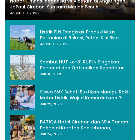
Nobar Timnas Indonesia vs Vietnam di Angkringan
JoPaul Cirebon, Suasana Meriah Penuh
Nasionalisme
Agustus 3, 2026
Listrik PLN Dongkrak Produktivitas
Pertanian di Bekasi, Petani Kini Bisa
Panen Tiga Kali Setahun
Agustus 3, 2026
Sambut HUT ke-81 RI, PLN Siagakan
Personal dan Optimalkan Keandalan
Instalasi Transmisi
Juli 30, 2026
Siswa SMK Sehati Buktikan Mampu Rakit
Motor Listrik, Wujud Kemerdekaan RI
Melalui Inovasi dan Kemandirian
Juli 29, 2026
Generasi Muda
BATIQA Hotel Cirebon dan SSIA Tanam
Pohon di Keraton Kacirebonan,
Lestarikan Budaya dan Lingkungan
Juli 24, 2026