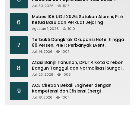
Instalasi Transmisi
Juli 30, 2026
1015
Mubes IKA UGJ 2026: Satukan Alumni, Pilih
6
Ketua Baru dan Perkuat Jejaring
Agustus 1, 2026
1010
Terbukti Dongkrak Okupansi Hotel hingga
7
80 Persen, PHRI : Perbanyak Event
Olahraga di Cirebon
Juli 14, 2026
1007
Atasi Banjir Tahunan, DPUTR Kota Cirebon
8
Bangun Tanggul dan Normalisasi Sungai
Kijing
Juli 23, 2026
1006
ACE Cirebon Bekali Engineer dengan
9
Kompetensi dan Efisiensi Energi
Juli 18, 2026
1004