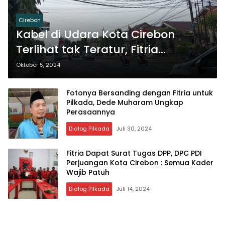
Cirebon
Kabel di Udara Kota Cirebon
Terlihat tak Teratur, Fitria
Berpendapat Begini
Oktober 5, 2024
Fotonya Bersanding dengan Fitria untuk
Pilkada, Dede Muharam Ungkap
Perasaannya
Dialog Pilkada
Juli 30, 2024
Fitria Dapat Surat Tugas DPP, DPC PDI
Perjuangan Kota Cirebon : Semua Kader
Wajib Patuh
Dialog Pilkada
Juli 14, 2024