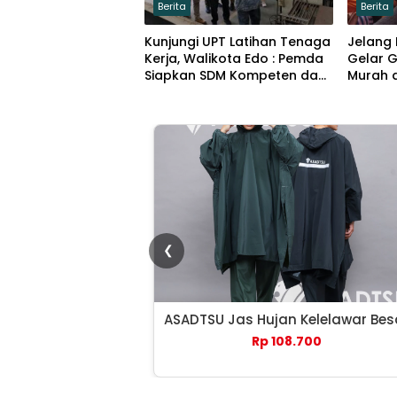
Berita
Berita
Kunjungi UPT Latihan Tenaga
Jelang
Kerja, Walikota Edo : Pemda
Gelar 
Siapkan SDM Kompeten dan
Murah d
Siap Bersaing
❮
ASADTSU Jas Hujan Kelelawar Bes
Rp 108.700