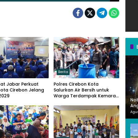
Berita
at Jabar Perkuat
Polres Cirebon Kota
Kota Cirebon Jelang
Salurkan Air Bersih untuk
2029
Warga Terdampak Kemarau
Nob
di Argasunya
Ang
Mer
Agus