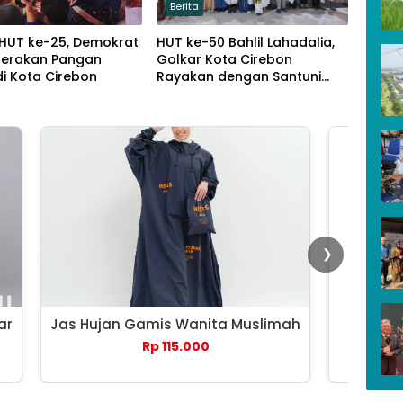
Berita
 HUT ke-25, Demokrat
HUT ke-50 Bahlil Lahadalia,
Gerakan Pangan
Golkar Kota Cirebon
i Kota Cirebon
Rayakan dengan Santuni
Puluhan Anak Yatim
❯
ar
Jas Hujan Gamis Wanita Muslimah
Payung 
Rp 115.000