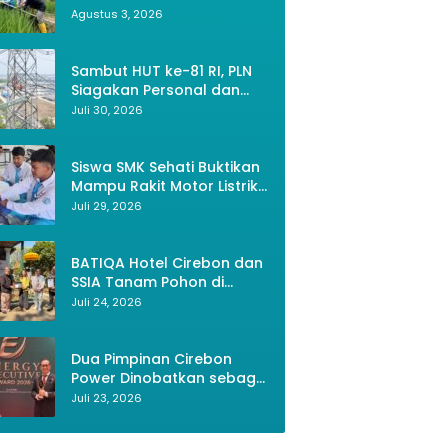
Bekasi, Petani Kini Bisa
Agustus 3, 2026
Panen Tiga Kali Setahun
Sambut HUT ke-81 RI, PLN
Siagakan Personal dan
Optimalkan Keandalan
Juli 30, 2026
Instalasi Transmisi
Siswa SMK Sehati Buktikan
Mampu Rakit Motor Listrik,
Wujud Kemerdekaan RI
Juli 29, 2026
Melalui Inovasi dan
Kemandirian Generasi
Muda
BATIQA Hotel Cirebon dan
SSIA Tanam Pohon di
Keraton Kacirebonan,
Juli 24, 2026
Lestarikan Budaya dan
Lingkungan
Dua Pimpinan Cirebon
Lipat UV - Anti Hujan dan
Rak Sepatu 4 Sus
Power Dinobatkan sebagai
Sinar UV Matahari
Rp 22.899
Tokoh Energi
Juli 23, 2026
Rp 31.889
Berkelanjutan 2026