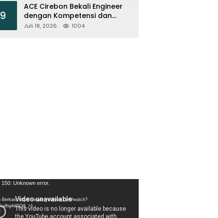
ACE Cirebon Bekali Engineer
9
dengan Kompetensi dan
Efisiensi Energi
Juli 18, 2026
1004
tar
 150: Unknown error.
 Berkas: https://www.youtube.com/watch?
Cudhg4dGQ&_=1