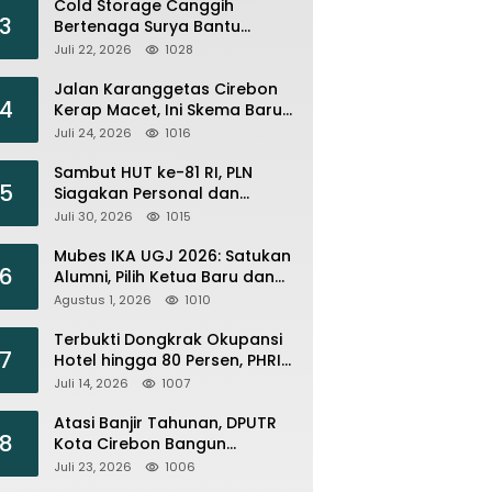
Cold Storage Canggih
3
Bertenaga Surya Bantu
Nelayan Citemu Pangkas
Juli 22, 2026
1028
Biaya Operasional
Jalan Karanggetas Cirebon
4
Kerap Macet, Ini Skema Baru
yang Disiapkan Dishub
Juli 24, 2026
1016
Sambut HUT ke-81 RI, PLN
5
Siagakan Personal dan
Optimalkan Keandalan
Juli 30, 2026
1015
Instalasi Transmisi
Mubes IKA UGJ 2026: Satukan
6
Alumni, Pilih Ketua Baru dan
Perkuat Jejaring
Agustus 1, 2026
1010
Terbukti Dongkrak Okupansi
7
Hotel hingga 80 Persen, PHRI :
Perbanyak Event Olahraga di
Juli 14, 2026
1007
Cirebon
Atasi Banjir Tahunan, DPUTR
8
Kota Cirebon Bangun
Tanggul dan Normalisasi
Juli 23, 2026
1006
Sungai Kijing