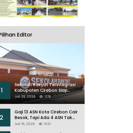
Pilihan Editor
Sekolah Rakyat Terintegrasi
1
Kabupaten Cirebon Siap
Sambut Siswa Lewat Open
Juli 28, 2026
1178
House dan MPLS
Gaji 13 ASN Kota Cirebon Cair
2
Besok, Tapi Ada 4 ASN Tak
Bisa Menikmati
Juli 16, 2026
1031