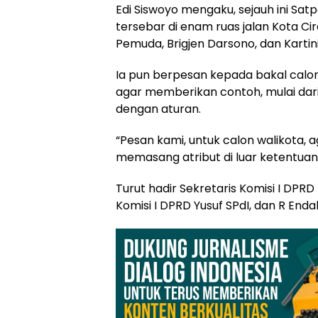
Edi Siswoyo mengaku, sejauh ini Sat
tersebar di enam ruas jalan Kota Cire
Pemuda, Brigjen Darsono, dan Kartini
Ia pun berpesan kepada bakal calon
agar memberikan contoh, mulai dari
dengan aturan.
“Pesan kami, untuk calon walikota, 
memasang atribut di luar ketentuan
Turut hadir Sekretaris Komisi I DPRD
Komisi I DPRD Yusuf SPdI, dan R Enda