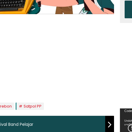
irebon
Satpol PP
Pemu
Code
Video
Unduh
ival Band Pelajar
v=xG