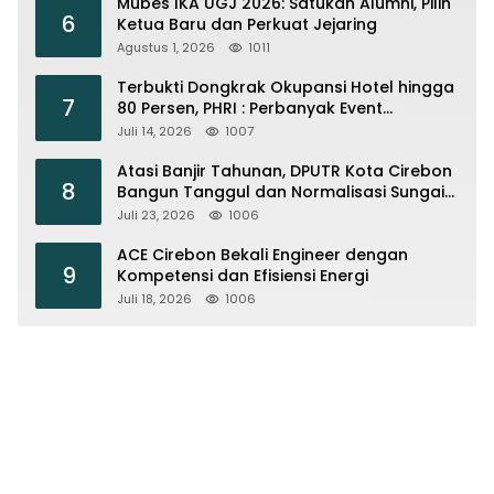
Mubes IKA UGJ 2026: Satukan Alumni, Pilih
6
Ketua Baru dan Perkuat Jejaring
Agustus 1, 2026
1011
Terbukti Dongkrak Okupansi Hotel hingga
7
80 Persen, PHRI : Perbanyak Event
Olahraga di Cirebon
Juli 14, 2026
1007
Atasi Banjir Tahunan, DPUTR Kota Cirebon
8
Bangun Tanggul dan Normalisasi Sungai
Kijing
Juli 23, 2026
1006
ACE Cirebon Bekali Engineer dengan
9
Kompetensi dan Efisiensi Energi
Juli 18, 2026
1006