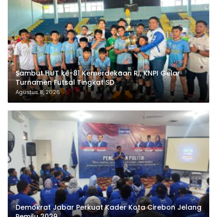
Sambut HUT ke-81 Kemerdekaan RI, KNPI Gelar
Turnamen Futsal Tingkat SD
Agustus 8, 2026
Demokrat Jabar Perkuat Kader Kota Cirebon Jelang
Pemilu 2029