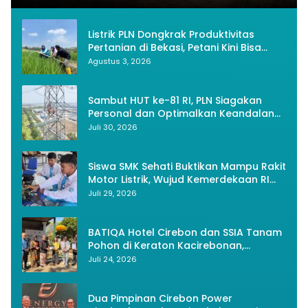
Listrik PLN Dongkrak Produktivitas
Pertanian di Bekasi, Petani Kini Bisa
Panen Tiga Kali Setahun
Agustus 3, 2026
Sambut HUT ke-81 RI, PLN Siagakan
Personal dan Optimalkan Keandalan
Instalasi Transmisi
Juli 30, 2026
Siswa SMK Sehati Buktikan Mampu Rakit
Motor Listrik, Wujud Kemerdekaan RI
Melalui Inovasi dan Kemandirian
Juli 29, 2026
Generasi Muda
BATIQA Hotel Cirebon dan SSIA Tanam
Pohon di Keraton Kacirebonan,
Lestarikan Budaya dan Lingkungan
Juli 24, 2026
Dua Pimpinan Cirebon Power