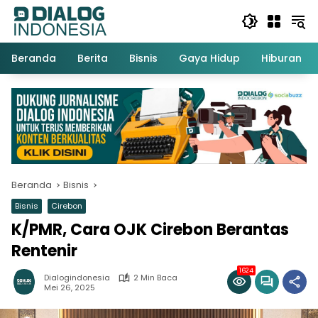
Langsung
ke
konten
Beranda
Berita
Bisnis
Gaya Hidup
Hiburan
Beranda
Bisnis
Bisnis
Cirebon
K/PMR, Cara OJK Cirebon Berantas
Rentenir
1624
Dialogindonesia
2 Min Baca
Mei 26, 2025