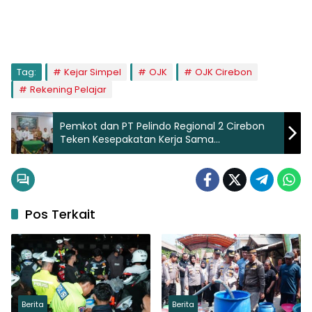
Tag:
Kejar Simpel
OJK
OJK Cirebon
Rekening Pelajar
Pemkot dan PT Pelindo Regional 2 Cirebon
Teken Kesepakatan Kerja Sama
Kepelabuhanan
Pos Terkait
Berita
Berita