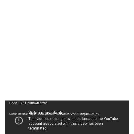
Pemutar
Code 150: Unknown error.
Video
Unduh Berkas: https://www.youtube.com/watch?v=xGCudhg4dGQ&_=1