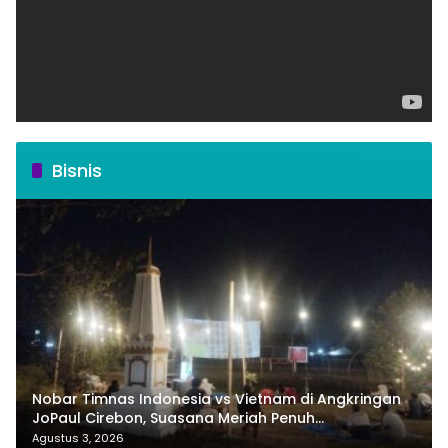
Bisnis
Nobar Timnas Indonesia vs Vietnam di Angkringan
JoPaul Cirebon, Suasana Meriah Penuh
Nasionalisme
Agustus 3, 2026