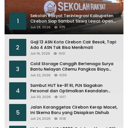
Sekolah Rakyat Terintegrasi Kabupaten
1
Cirebon Siap Sambut Siswa Lewat Open
House dan MPLS
Juli 28, 2026
1179
Gaji 13 ASN Kota Cirebon Cair Besok, Tapi
2
Ada 4 ASN Tak Bisa Menikmati
Juli 16, 2026
1031
Cold Storage Canggih Bertenaga Surya
3
Bantu Nelayan Citemu Pangkas Biaya
Operasional
Juli 22, 2026
1030
Sambut HUT ke-81 RI, PLN Siagakan
4
Personal dan Optimalkan Keandalan
Instalasi Transmisi
Juli 30, 2026
1017
Jalan Karanggetas Cirebon Kerap Macet,
5
Ini Skema Baru yang Disiapkan Dishub
Juli 24, 2026
1016