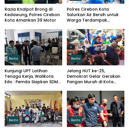
Razia Knalpot Brong di
Polres Cirebon Kota
Kedawung, Polres Cirebon
Salurkan Air Bersih untuk
Kota Amankan 39 Motor
Warga Terdampak
Kemarau di Argasunya
Berita
Berita
Kunjungi UPT Latihan
Jelang HUT ke-25,
Tenaga Kerja, Walikota
Demokrat Gelar Gerakan
Edo : Pemda Siapkan SDM
Pangan Murah di Kota
Kompeten dan Siap
Cirebon
Bersaing
Berita
Berita