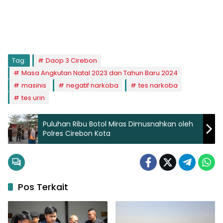
Tag:
Daop 3 Cirebon
Masa Angkutan Natal 2023 dan Tahun Baru 2024
masinis
negatif narkoba
tes narkoba
tes urin
Puluhan Ribu Botol Miras Dimusnahkan oleh
Polres Cirebon Kota
Pos Terkait