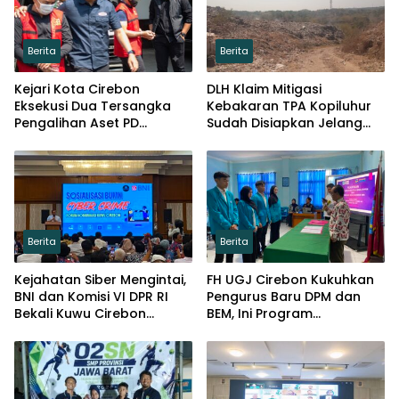
Berita
Berita
Kejari Kota Cirebon
DLH Klaim Mitigasi
Eksekusi Dua Tersangka
Kebakaran TPA Kopiluhur
Pengalihan Aset PD
Sudah Disiapkan Jelang
Pembangunan
Puncak Kemarau
Berita
Berita
Kejahatan Siber Mengintai,
FH UGJ Cirebon Kukuhkan
BNI dan Komisi VI DPR RI
Pengurus Baru DPM dan
Bekali Kuwu Cirebon
BEM, Ini Program
Lindungi Keuangan Desa
Prioritasnya