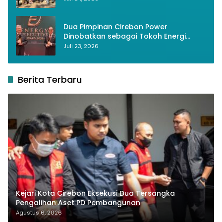
Dua Pimpinan Cirebon Power
Dinobatkan sebagai Tokoh Energi
Berkelanjutan 2026
Juli 23, 2026
Berita Terbaru
Kejari Kota Cirebon Eksekusi Dua Tersangka
Pengalihan Aset PD Pembangunan
Agustus 6, 2026