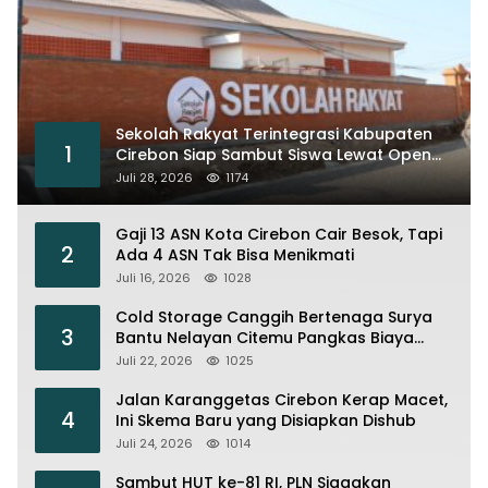
Sekolah Rakyat Terintegrasi Kabupaten
1
Cirebon Siap Sambut Siswa Lewat Open
House dan MPLS
Juli 28, 2026
1174
Gaji 13 ASN Kota Cirebon Cair Besok, Tapi
2
Ada 4 ASN Tak Bisa Menikmati
Juli 16, 2026
1028
Cold Storage Canggih Bertenaga Surya
3
Bantu Nelayan Citemu Pangkas Biaya
Operasional
Juli 22, 2026
1025
Jalan Karanggetas Cirebon Kerap Macet,
4
Ini Skema Baru yang Disiapkan Dishub
Juli 24, 2026
1014
Sambut HUT ke-81 RI, PLN Siagakan