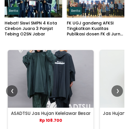
Berita
Berita
Hebat! Siswi SMPN 4 Kota
FK UGJ gandeng AFKSI
Cirebon Juara 3 Panjat
Tingkatkan Kualitas
Tebing O2SN Jabar
Publikasi dosen FK di Jurnal
Pengabdian masyarakat
❮
❯
ASADTSU Jas Hujan Kelelawar Besar
Jas Hujan 
Rp 108.700