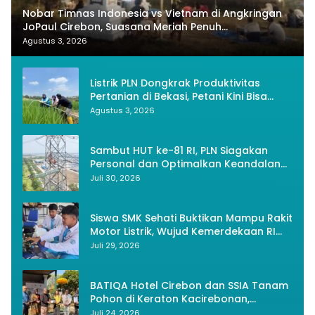
Nobar Timnas Indonesia vs Vietnam di Angkringan
JoPaul Cirebon, Suasana Meriah Penuh
Nasionalisme
Agustus 3, 2026
Listrik PLN Dongkrak Produktivitas
Pertanian di Bekasi, Petani Kini Bisa
Panen Tiga Kali Setahun
Agustus 3, 2026
Sambut HUT ke-81 RI, PLN Siagakan
Personal dan Optimalkan Keandalan
Instalasi Transmisi
Juli 30, 2026
Siswa SMK Sehati Buktikan Mampu Rakit
Motor Listrik, Wujud Kemerdekaan RI
Melalui Inovasi dan Kemandirian
Juli 29, 2026
Generasi Muda
BATIQA Hotel Cirebon dan SSIA Tanam
Pohon di Keraton Kacirebonan,
Lestarikan Budaya dan Lingkungan
Juli 24, 2026