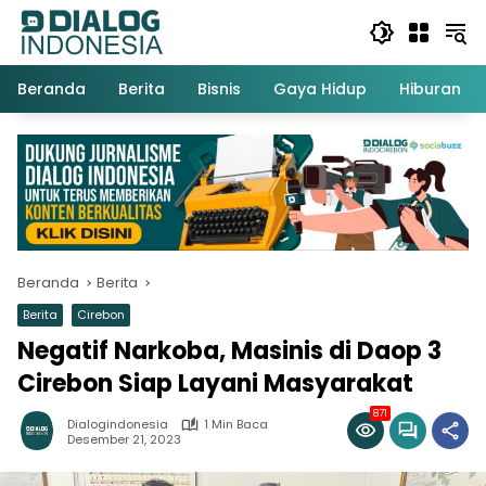
Langsung
ke
konten
Beranda
Berita
Bisnis
Gaya Hidup
Hiburan
Beranda
Berita
Berita
Cirebon
Negatif Narkoba, Masinis di Daop 3
Cirebon Siap Layani Masyarakat
871
Dialogindonesia
1 Min Baca
Desember 21, 2023