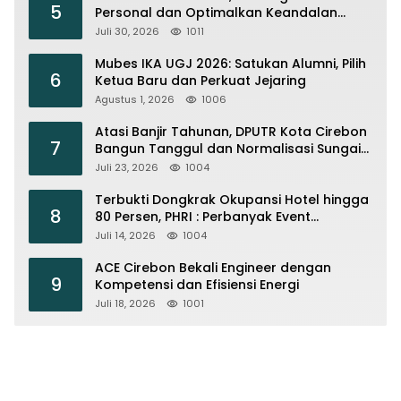
5
Personal dan Optimalkan Keandalan
Instalasi Transmisi
Juli 30, 2026
1011
Mubes IKA UGJ 2026: Satukan Alumni, Pilih
6
Ketua Baru dan Perkuat Jejaring
Agustus 1, 2026
1006
Atasi Banjir Tahunan, DPUTR Kota Cirebon
7
Bangun Tanggul dan Normalisasi Sungai
Kijing
Juli 23, 2026
1004
Terbukti Dongkrak Okupansi Hotel hingga
8
80 Persen, PHRI : Perbanyak Event
Olahraga di Cirebon
Juli 14, 2026
1004
ACE Cirebon Bekali Engineer dengan
9
Kompetensi dan Efisiensi Energi
Juli 18, 2026
1001