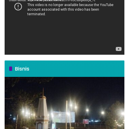
Unduh Berkas: https://www.youtube.com/watch?v=xGCudhg4dGQ&_=1
Bisnis