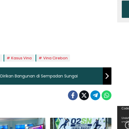
Kasus Vina
Vina Cirebon
 Dirikan Bangunan di Sempadan Sungai
Pemu
Code
Video
Unduh
v=xG