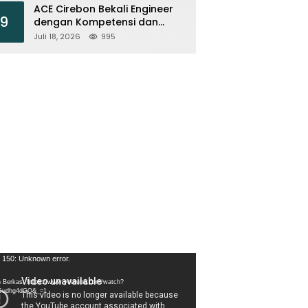
ACE Cirebon Bekali Engineer
9
dengan Kompetensi dan
Efisiensi Energi
Juli 18, 2026
995
tar
 150: Unknown error.
 Berkas: https://www.youtube.com/watch?
Cudhg4dGQ&_=1