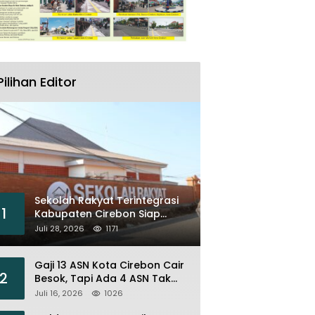
Pilihan Editor
Sekolah Rakyat Terintegrasi
1
Kabupaten Cirebon Siap
Sambut Siswa Lewat Open
Juli 28, 2026
1171
House dan MPLS
Gaji 13 ASN Kota Cirebon Cair
2
Besok, Tapi Ada 4 ASN Tak
Bisa Menikmati
Juli 16, 2026
1026