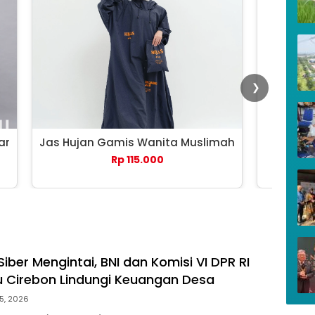
❯
ar
Jas Hujan Gamis Wanita Muslimah
Payung 
Rp 115.000
iber Mengintai, BNI dan Komisi VI DPR RI
u Cirebon Lindungi Keuangan Desa
5, 2026