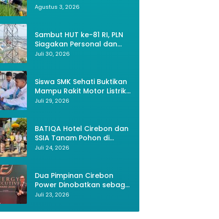
Bekasi, Petani Kini Bisa
Agustus 3, 2026
Panen Tiga Kali Setahun
Sambut HUT ke-81 RI, PLN
Siagakan Personal dan
Optimalkan Keandalan
Juli 30, 2026
Instalasi Transmisi
Siswa SMK Sehati Buktikan
Mampu Rakit Motor Listrik,
Lipat UV - Anti Hujan dan
Rak Sepatu 4 Sus
Wujud Kemerdekaan RI
Juli 29, 2026
Sinar UV Matahari
Melalui Inovasi dan
Rp 22.899
Kemandirian Generasi
Rp 31.889
Muda
BATIQA Hotel Cirebon dan
SSIA Tanam Pohon di
Keraton Kacirebonan,
Juli 24, 2026
Lestarikan Budaya dan
Lingkungan
Dua Pimpinan Cirebon
Power Dinobatkan sebagai
Tokoh Energi
Juli 23, 2026
Berkelanjutan 2026