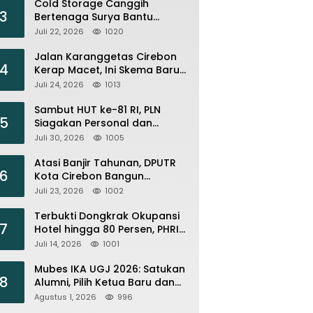
Cold Storage Canggih
3
Bertenaga Surya Bantu
Nelayan Citemu Pangkas
Juli 22, 2026
1020
Biaya Operasional
Jalan Karanggetas Cirebon
4
Kerap Macet, Ini Skema Baru
yang Disiapkan Dishub
Juli 24, 2026
1013
Sambut HUT ke-81 RI, PLN
5
Siagakan Personal dan
Optimalkan Keandalan
Juli 30, 2026
1005
Instalasi Transmisi
Atasi Banjir Tahunan, DPUTR
6
Kota Cirebon Bangun
Tanggul dan Normalisasi
Juli 23, 2026
1002
Sungai Kijing
Terbukti Dongkrak Okupansi
7
Hotel hingga 80 Persen, PHRI :
Perbanyak Event Olahraga di
Juli 14, 2026
1001
Cirebon
Mubes IKA UGJ 2026: Satukan
8
Alumni, Pilih Ketua Baru dan
Perkuat Jejaring
Agustus 1, 2026
996