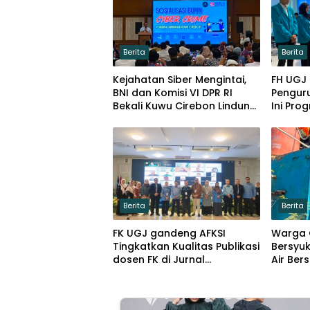
Berita
Berita
Kejahatan Siber Mengintai,
FH UGJ
BNI dan Komisi VI DPR RI
Pengur
Bekali Kuwu Cirebon Lindungi
Ini Pro
Keuangan Desa
Berita
Berita
FK UGJ gandeng AFKSI
Warga
Tingkatkan Kualitas Publikasi
Bersyu
dosen FK di Jurnal
Air Bers
Pengabdian masyarakat
Makin 