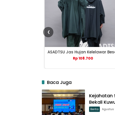
❮
ASADTSU Jas Hujan Kelelawar Bes
Rp 108.700
Baca Juga
Kejahatan S
Bekali Kuw
Berita
Agustus 