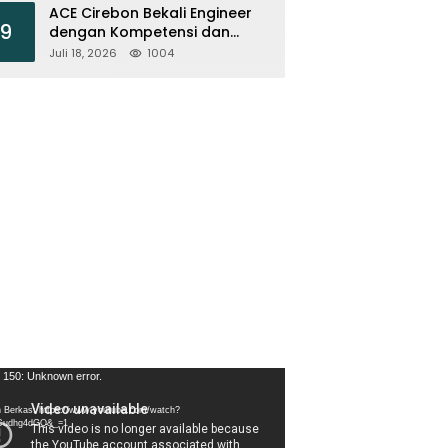
ACE Cirebon Bekali Engineer
9
dengan Kompetensi dan
Efisiensi Energi
Juli 18, 2026
1004
tar
 150: Unknown error.
 Berkas: https://www.youtube.com/watch?
Cudhg4dGQ&_=1