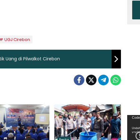
UGJ Cirebon
ik Uang di Pilwalkot Cirebon
Pemu
Code
Video
Unduh
v=xG
Berita