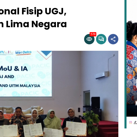
nal Fisip UGJ,
n Lima Negara
578