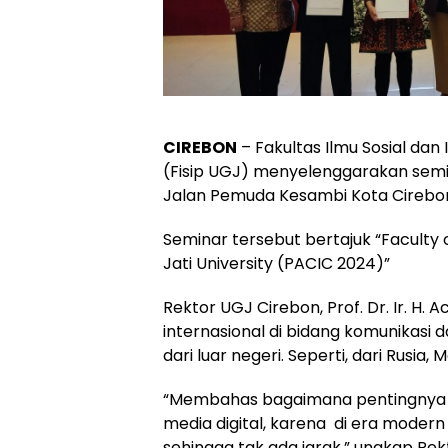
CIREBON
– Fakultas Ilmu Sosial dan 
(Fisip UGJ) menyelenggarakan semin
Jalan Pemuda Kesambi Kota Cirebon
Seminar tersebut bertajuk “Faculty 
Jati University (PACIC 2024)”
Rektor UGJ Cirebon, Prof. Dr. Ir. H
internasional di bidang komunikasi
dari luar negeri. Seperti, dari Rusia
“Membahas bagaimana pentingnya
media digital, karena di era modern
sehingga tak ada jarak,” ungkap Rek