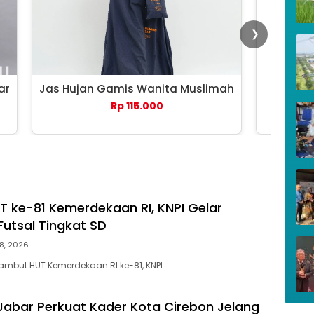
❯
ar
Jas Hujan Gamis Wanita Muslimah
Payung 
Rp 115.000
 ke-81 Kemerdekaan RI, KNPI Gelar
utsal Tingkat SD
8, 2026
mbut HUT Kemerdekaan RI ke-81, KNPI…
abar Perkuat Kader Kota Cirebon Jelang