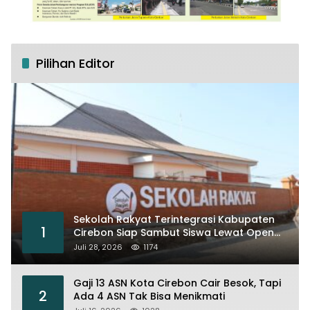
Pilihan Editor
Sekolah Rakyat Terintegrasi Kabupaten
1
Cirebon Siap Sambut Siswa Lewat Open
House dan MPLS
Juli 28, 2026
1174
Gaji 13 ASN Kota Cirebon Cair Besok, Tapi
2
Ada 4 ASN Tak Bisa Menikmati