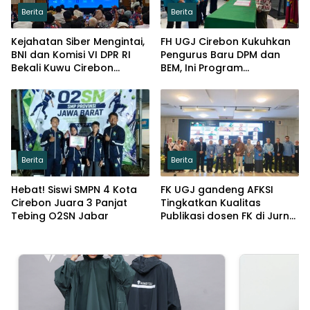
Berita
Berita
Kejahatan Siber Mengintai,
FH UGJ Cirebon Kukuhkan
BNI dan Komisi VI DPR RI
Pengurus Baru DPM dan
Bekali Kuwu Cirebon
BEM, Ini Program
Lindungi Keuangan Desa
Prioritasnya
Berita
Berita
Hebat! Siswi SMPN 4 Kota
FK UGJ gandeng AFKSI
Cirebon Juara 3 Panjat
Tingkatkan Kualitas
Tebing O2SN Jabar
Publikasi dosen FK di Jurnal
Pengabdian masyarakat