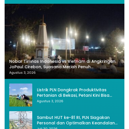
Nobar Timnas Indonesia vs Vietnam di Angkringan
JoPaul Cirebon, Suasana Meriah Penuh
Nasionalisme
Agustus 3, 2026
Listrik PLN Dongkrak Produktivitas
Pertanian di Bekasi, Petani Kini Bisa
Panen Tiga Kali Setahun
Agustus 3, 2026
Sambut HUT ke-81 RI, PLN Siagakan
Personal dan Optimalkan Keandalan
Instalasi Transmisi
Juli 30, 2026