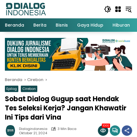
Langsung
ke
konten
Beranda
Berita
Bisnis
Gaya Hidup
Hiburan
Beranda
Cirebon
Epilog
Cirebon
Sobat Dialog Gugup saat Hendak
Tes Seleksi Kerja? Jangan Khawatir
Ini Tips dari Vina
1000
Dialogindonesia
3 Min Baca
Oktober 21, 2024