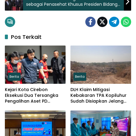
sebagai Penasehat Khusus Presiden Bidang
Pertahanan Nasional
Pos Terkait
Berita
Berita
Kejari Kota Cirebon
DLH Klaim Mitigasi
Eksekusi Dua Tersangka
Kebakaran TPA Kopiluhur
Pengalihan Aset PD
Sudah Disiapkan Jelang
Pembangunan
Puncak Kemarau