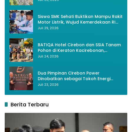
Siswa SMK Sehati Buktikan Mampu Rakit
Motor Listrik, Wujud Kemerdekaan RI
Melalui Inovasi dan Kemandirian
Juli 29, 2026
Generasi Muda
BATIQA Hotel Cirebon dan SSIA Tanam
Pohon di Keraton Kacirebonan,
Lestarikan Budaya dan Lingkungan
Juli 24, 2026
Dua Pimpinan Cirebon Power
Dinobatkan sebagai Tokoh Energi
Berkelanjutan 2026
Juli 23, 2026
Berita Terbaru