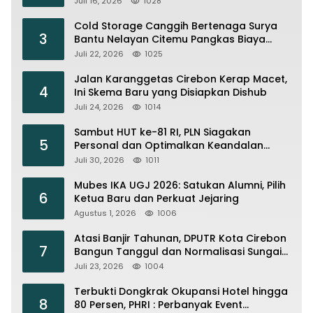
Juli 16, 2026
1028
Cold Storage Canggih Bertenaga Surya
3
Bantu Nelayan Citemu Pangkas Biaya
Operasional
Juli 22, 2026
1025
Jalan Karanggetas Cirebon Kerap Macet,
4
Ini Skema Baru yang Disiapkan Dishub
Juli 24, 2026
1014
Sambut HUT ke-81 RI, PLN Siagakan
5
Personal dan Optimalkan Keandalan
Instalasi Transmisi
Juli 30, 2026
1011
Mubes IKA UGJ 2026: Satukan Alumni, Pilih
6
Ketua Baru dan Perkuat Jejaring
Agustus 1, 2026
1006
Atasi Banjir Tahunan, DPUTR Kota Cirebon
7
Bangun Tanggul dan Normalisasi Sungai
Kijing
Juli 23, 2026
1004
Terbukti Dongkrak Okupansi Hotel hingga
8
80 Persen, PHRI : Perbanyak Event