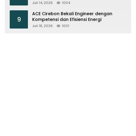
Olahraga di Cirebon
Juli 14, 2026
1004
ACE Cirebon Bekali Engineer dengan
9
Kompetensi dan Efisiensi Energi
Juli 18, 2026
1001