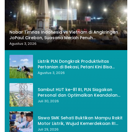
Nobar Timnas Indonesia vs Vietnam di Angkringan
JoPaul Cirebon, Suasana Meriah Penuh
Nasionalisme
Agustus 3, 2026
Listrik PLN Dongkrak Produktivitas
Pertanian di Bekasi, Petani Kini Bisa
Panen Tiga Kali Setahun
Agustus 3, 2026
Sambut HUT ke-81 RI, PLN Siagakan
Personal dan Optimalkan Keandalan
Instalasi Transmisi
Juli 30, 2026
Siswa SMK Sehati Buktikan Mampu Rakit
Motor Listrik, Wujud Kemerdekaan RI
Melalui Inovasi dan Kemandirian
Juli 29, 2026