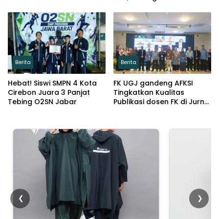
Lindungi Keuangan Desa
Prioritasnya
Berita
Berita
Hebat! Siswi SMPN 4 Kota
FK UGJ gandeng AFKSI
Cirebon Juara 3 Panjat
Tingkatkan Kualitas
Tebing O2SN Jabar
Publikasi dosen FK di Jurnal
Pengabdian masyarakat
❮
❯