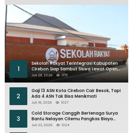
Sekolah Rakyat Terintegrasi Kabupaten
1
Cirebon Siap Sambut Siswa Lewat Open
House dan MPLS
Juli 28, 2026
1173
Gaji 13 ASN Kota Cirebon Cair Besok, Tapi
2
Ada 4 ASN Tak Bisa Menikmati
Juli 16, 2026
1027
Cold Storage Canggih Bertenaga Surya
3
Bantu Nelayan Citemu Pangkas Biaya
Operasional
Juli 22, 2026
1024