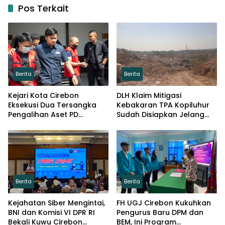
Pos Terkait
Berita
Berita
Kejari Kota Cirebon
DLH Klaim Mitigasi
Eksekusi Dua Tersangka
Kebakaran TPA Kopiluhur
Pengalihan Aset PD
Sudah Disiapkan Jelang
Pembangunan
Puncak Kemarau
Berita
Berita
Kejahatan Siber Mengintai,
FH UGJ Cirebon Kukuhkan
BNI dan Komisi VI DPR RI
Pengurus Baru DPM dan
Bekali Kuwu Cirebon
BEM, Ini Program