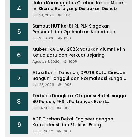
Jalan Karanggetas Cirebon Kerap Macet,
4
Ini Skema Baru yang Disiapkan Dishub
Juli 24, 2026
1013
Sambut HUT ke-81 RI, PLN Siagakan
5
Personal dan Optimalkan Keandalan
Instalasi Transmisi
Juli 30, 2026
1010
Mubes IKA UGJ 2026: Satukan Alumni, Pilih
6
Ketua Baru dan Perkuat Jejaring
Agustus 1, 2026
1005
Atasi Banjir Tahunan, DPUTR Kota Cirebon
7
Bangun Tanggul dan Normalisasi Sungai
Kijing
Juli 23, 2026
1003
Terbukti Dongkrak Okupansi Hotel hingga
8
80 Persen, PHRI : Perbanyak Event
Olahraga di Cirebon
Juli 14, 2026
1003
ACE Cirebon Bekali Engineer dengan
9
Kompetensi dan Efisiensi Energi
Juli 18, 2026
1000