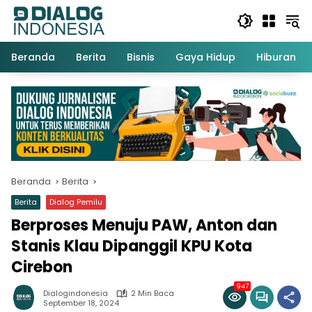
Langsung
ke
konten
Beranda
Berita
Bisnis
Gaya Hidup
Hiburan
Beranda
Berita
Berita
Dialog Pemilu
Berproses Menuju PAW, Anton dan
Stanis Klau Dipanggil KPU Kota
Cirebon
947
Dialogindonesia
2 Min Baca
September 18, 2024