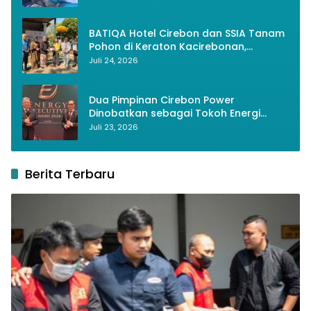
Generasi Muda
BATIQA Hotel Cirebon dan SSIA Tanam
Pohon di Keraton Kacirebonan,
Lestarikan Budaya dan Lingkungan
Juli 24, 2026
Dua Pimpinan Cirebon Power
Dinobatkan sebagai Tokoh Energi
Berkelanjutan 2026
Juli 23, 2026
Berita Terbaru