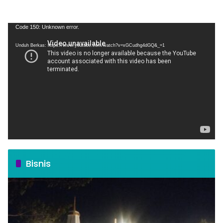
Pemutar
Code 150: Unknown error.
Video
Unduh Berkas: https://www.youtube.com/watch?v=xGCudhg4dGQ&_=1
Bisnis