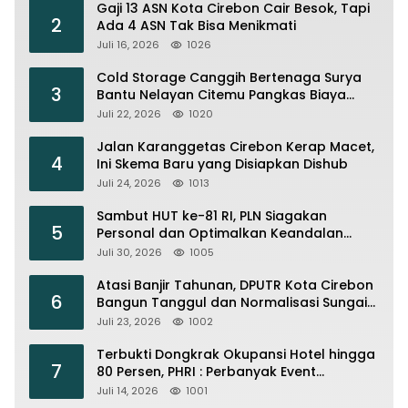
Gaji 13 ASN Kota Cirebon Cair Besok, Tapi
2
Ada 4 ASN Tak Bisa Menikmati
Juli 16, 2026
1026
Cold Storage Canggih Bertenaga Surya
3
Bantu Nelayan Citemu Pangkas Biaya
Operasional
Juli 22, 2026
1020
Jalan Karanggetas Cirebon Kerap Macet,
4
Ini Skema Baru yang Disiapkan Dishub
Juli 24, 2026
1013
Sambut HUT ke-81 RI, PLN Siagakan
5
Personal dan Optimalkan Keandalan
Instalasi Transmisi
Juli 30, 2026
1005
Atasi Banjir Tahunan, DPUTR Kota Cirebon
6
Bangun Tanggul dan Normalisasi Sungai
Kijing
Juli 23, 2026
1002
Terbukti Dongkrak Okupansi Hotel hingga
7
80 Persen, PHRI : Perbanyak Event
Olahraga di Cirebon
Juli 14, 2026
1001