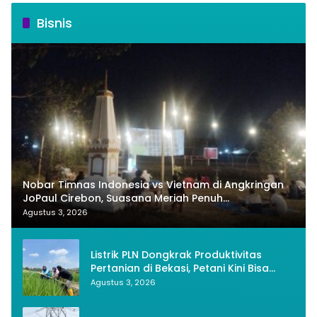
Bisnis
Nobar Timnas Indonesia vs Vietnam di Angkringan
JoPaul Cirebon, Suasana Meriah Penuh
Nasionalisme
Agustus 3, 2026
Listrik PLN Dongkrak Produktivitas
Pertanian di Bekasi, Petani Kini Bisa
Panen Tiga Kali Setahun
Agustus 3, 2026