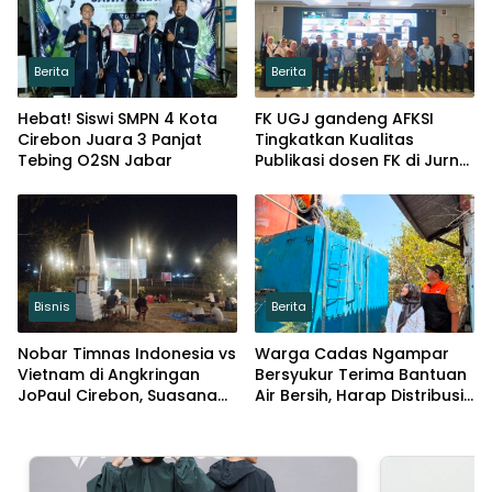
Berita
Berita
Hebat! Siswi SMPN 4 Kota
FK UGJ gandeng AFKSI
Cirebon Juara 3 Panjat
Tingkatkan Kualitas
Tebing O2SN Jabar
Publikasi dosen FK di Jurnal
Pengabdian masyarakat
Bisnis
Berita
Nobar Timnas Indonesia vs
Warga Cadas Ngampar
Vietnam di Angkringan
Bersyukur Terima Bantuan
JoPaul Cirebon, Suasana
Air Bersih, Harap Distribusi
Meriah Penuh Nasionalisme
Makin Lancar