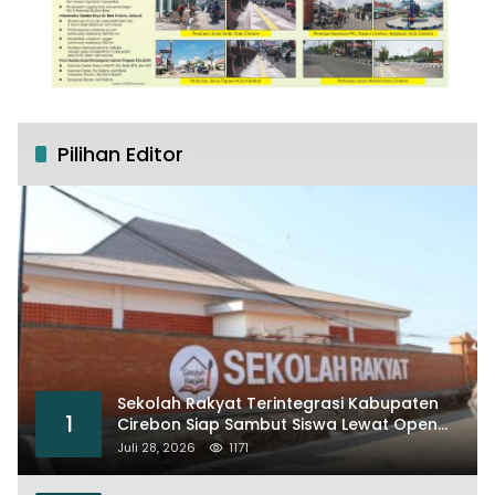
Pilihan Editor
Sekolah Rakyat Terintegrasi Kabupaten
1
Cirebon Siap Sambut Siswa Lewat Open
House dan MPLS
Juli 28, 2026
1171