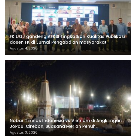
FK UGJ gandeng AFKSI Tingkatkan Kualitas Publikasi
dosen FK di Jurnal Pengabdian masyarakat
Agustus 4, 2026
Nobar Timnas Indonesia vs Vietnam di Angkringan
JoPaul Cirebon, Suasana Meriah Penuh
Nasionalisme
Agustus 3, 2026