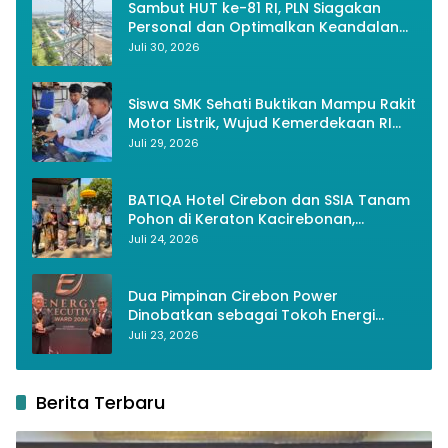
Sambut HUT ke-81 RI, PLN Siagakan
Personal dan Optimalkan Keandalan
Instalasi Transmisi
Juli 30, 2026
Siswa SMK Sehati Buktikan Mampu Rakit
Motor Listrik, Wujud Kemerdekaan RI
Melalui Inovasi dan Kemandirian
Juli 29, 2026
Generasi Muda
BATIQA Hotel Cirebon dan SSIA Tanam
Pohon di Keraton Kacirebonan,
Lestarikan Budaya dan Lingkungan
Juli 24, 2026
Dua Pimpinan Cirebon Power
Dinobatkan sebagai Tokoh Energi
Berkelanjutan 2026
Juli 23, 2026
Berita Terbaru