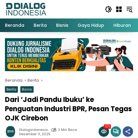
Langsung
ke
konten
Beranda
Berita
Bisnis
Gaya Hidup
Hiburan
Beranda
Berita
Berita
Bisnis
Dari ‘Jadi Pandu Ibuku’ ke
Penguatan Industri BPR, Pesan Tegas
OJK Cirebon
1125
Dialogindonesia
2 Min Baca
Desember 11, 2025