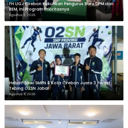
FH UGJ Cirebon Kukuhkan Pengurus Baru DPM dan
BEM, Ini Program Prioritasnya
Agustus 5, 2026
Hebat! Siswi SMPN 4 Kota Cirebon Juara 3 Panjat
Tebing O2SN Jabar
Agustus 4, 2026