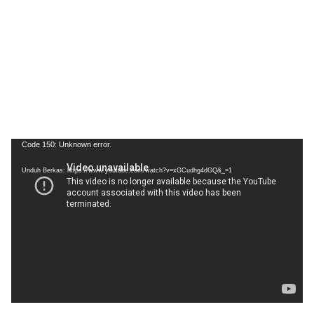
Pemutar
Code 150: Unknown error.
Video
Unduh Berkas: https://www.youtube.com/watch?v=xGCudhg4dGQ&_=1