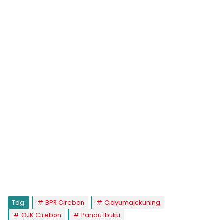
Tag:
BPR Cirebon
Ciayumajakuning
OJK Cirebon
Pandu Ibuku