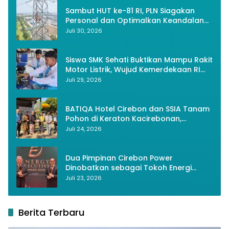
Sambut HUT ke-81 RI, PLN Siagakan
Personal dan Optimalkan Keandalan
Instalasi Transmisi
Juli 30, 2026
Siswa SMK Sehati Buktikan Mampu Rakit
Motor Listrik, Wujud Kemerdekaan RI
Melalui Inovasi dan Kemandirian
Juli 29, 2026
Generasi Muda
BATIQA Hotel Cirebon dan SSIA Tanam
Pohon di Keraton Kacirebonan,
Lestarikan Budaya dan Lingkungan
Juli 24, 2026
Dua Pimpinan Cirebon Power
Dinobatkan sebagai Tokoh Energi
Berkelanjutan 2026
Juli 23, 2026
Berita Terbaru