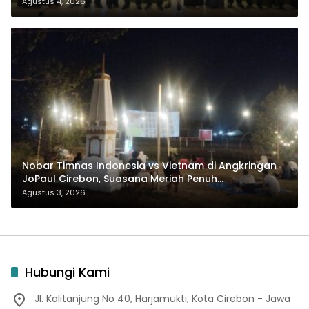
Agustus 4, 2026
Nobar Timnas Indonesia vs Vietnam di Angkringan
JoPaul Cirebon, Suasana Meriah Penuh
Nasionalisme
Agustus 3, 2026
Hubungi Kami
Jl. Kalitanjung No 40, Harjamukti, Kota Cirebon - Jawa