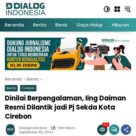
Langsung
ke
konten
Beranda
Berita
Bisnis
Gaya Hidup
Hiburan
Beranda
Berita
Berita
Cirebon
Dinilai Berpengalaman, Iing Daiman
Resmi Dilantik jadi Pj Sekda Kota
Cirebon
523
Dialogindonesia
1 Min Baca
September 30, 2024