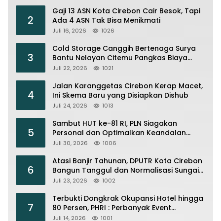
Gaji 13 ASN Kota Cirebon Cair Besok, Tapi
2
Ada 4 ASN Tak Bisa Menikmati
Juli 16, 2026
1026
Cold Storage Canggih Bertenaga Surya
3
Bantu Nelayan Citemu Pangkas Biaya
Operasional
Juli 22, 2026
1021
Jalan Karanggetas Cirebon Kerap Macet,
4
Ini Skema Baru yang Disiapkan Dishub
Juli 24, 2026
1013
Sambut HUT ke-81 RI, PLN Siagakan
5
Personal dan Optimalkan Keandalan
Instalasi Transmisi
Juli 30, 2026
1006
Atasi Banjir Tahunan, DPUTR Kota Cirebon
6
Bangun Tanggul dan Normalisasi Sungai
Kijing
Juli 23, 2026
1002
Terbukti Dongkrak Okupansi Hotel hingga
7
80 Persen, PHRI : Perbanyak Event
Olahraga di Cirebon
Juli 14, 2026
1001