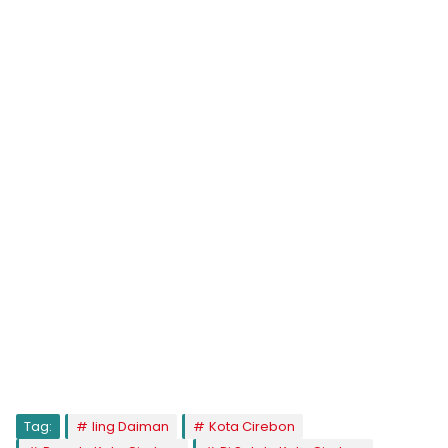
Tag:
Iing Daiman
Kota Cirebon