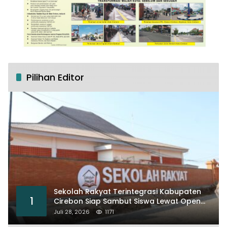
Pilihan Editor
Sekolah Rakyat Terintegrasi Kabupaten
1
Cirebon Siap Sambut Siswa Lewat Open
House dan MPLS
Juli 28, 2026
1171