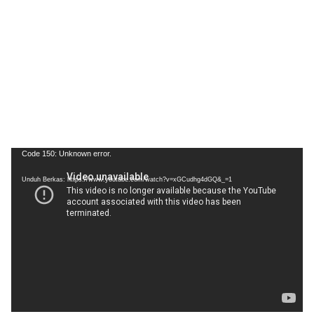
Pemutar
Code 150: Unknown error.
Video
Unduh Berkas: https://www.youtube.com/watch?v=xGCudhg4dGQ&_=1