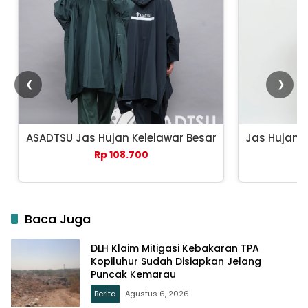
❮
❯
ASADTSU Jas Hujan Kelelawar Besar
Jas Hujan 
Rp 108.700
Baca Juga
DLH Klaim Mitigasi Kebakaran TPA
Kopiluhur Sudah Disiapkan Jelang
Puncak Kemarau
Berita
Agustus 6, 2026