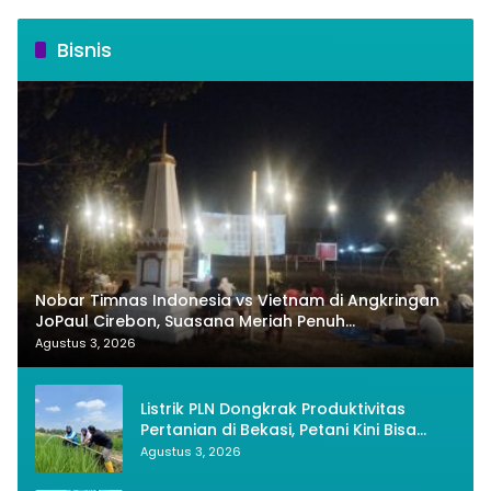
Bisnis
Nobar Timnas Indonesia vs Vietnam di Angkringan
JoPaul Cirebon, Suasana Meriah Penuh
Nasionalisme
Agustus 3, 2026
Listrik PLN Dongkrak Produktivitas
Pertanian di Bekasi, Petani Kini Bisa
Panen Tiga Kali Setahun
Agustus 3, 2026