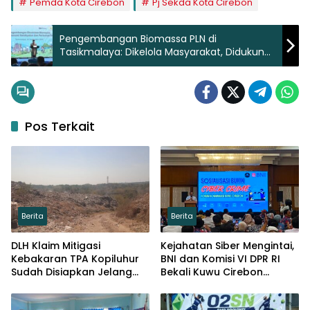
Pemda Kota Cirebon
Pj Sekda Kota Cirebon
Pengembangan Biomassa PLN di
Tasikmalaya: Dikelola Masyarakat, Didukung
Pemerintah
Pos Terkait
Berita
Berita
DLH Klaim Mitigasi
Kejahatan Siber Mengintai,
Kebakaran TPA Kopiluhur
BNI dan Komisi VI DPR RI
Sudah Disiapkan Jelang
Bekali Kuwu Cirebon
Puncak Kemarau
Lindungi Keuangan Desa