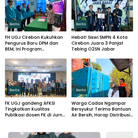
Berita
Berita
FH UGJ Cirebon Kukuhkan
Hebat! Siswi SMPN 4 Kota
Pengurus Baru DPM dan
Cirebon Juara 3 Panjat
BEM, Ini Program
Tebing O2SN Jabar
Prioritasnya
Berita
Berita
FK UGJ gandeng AFKSI
Warga Cadas Ngampar
Tingkatkan Kualitas
Bersyukur Terima Bantuan
Publikasi dosen FK di Jurnal
Air Bersih, Harap Distribusi
Pengabdian masyarakat
Makin Lancar