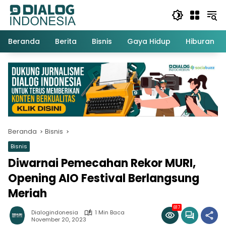
Langsung
ke
konten
Beranda
Berita
Bisnis
Gaya Hidup
Hiburan
Beranda
Bisnis
Bisnis
Diwarnai Pemecahan Rekor MURI,
Opening AIO Festival Berlangsung
Meriah
817
Dialogindonesia
1 Min Baca
November 20, 2023