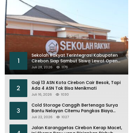
Sekolah Rakyat Terintegrasi Kabupaten
1
Cirebon Siap Sambut Siswa Lewat Open
House dan MPLS
Juli 28, 2026
1176
Gaji 13 ASN Kota Cirebon Cair Besok, Tapi
2
Ada 4 ASN Tak Bisa Menikmati
Juli 16, 2026
1030
Cold Storage Canggih Bertenaga Surya
3
Bantu Nelayan Citemu Pangkas Biaya
Operasional
Juli 22, 2026
1027
Jalan Karanggetas Cirebon Kerap Macet,