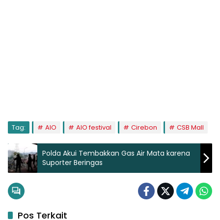
Tag:
AIO
AIO festival
Cirebon
CSB Mall
Polda Akui Tembakkan Gas Air Mata karena
Suporter Beringas
Pos Terkait