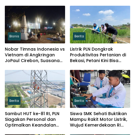
Bisnis
Berita
Nobar Timnas Indonesia vs
Listrik PLN Dongkrak
Vietnam di Angkringan
Produktivitas Pertanian di
JoPaul Cirebon, Suasana
Bekasi, Petani Kini Bisa
Meriah Penuh Nasionalisme
Panen Tiga Kali Setahun
Berita
Berita
Sambut HUT ke-81 RI, PLN
Siswa SMK Sehati Buktikan
Siagakan Personal dan
Mampu Rakit Motor Listrik,
Optimalkan Keandalan
Wujud Kemerdekaan RI
Instalasi Transmisi
Melalui Inovasi dan