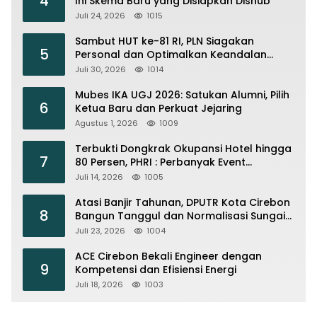
4
Ini Skema Baru yang Disiapkan Dishub
Juli 24, 2026
1015
Sambut HUT ke-81 RI, PLN Siagakan
5
Personal dan Optimalkan Keandalan
Instalasi Transmisi
Juli 30, 2026
1014
Mubes IKA UGJ 2026: Satukan Alumni, Pilih
6
Ketua Baru dan Perkuat Jejaring
Agustus 1, 2026
1009
Terbukti Dongkrak Okupansi Hotel hingga
7
80 Persen, PHRI : Perbanyak Event
Olahraga di Cirebon
Juli 14, 2026
1005
Atasi Banjir Tahunan, DPUTR Kota Cirebon
8
Bangun Tanggul dan Normalisasi Sungai
Kijing
Juli 23, 2026
1004
ACE Cirebon Bekali Engineer dengan
9
Kompetensi dan Efisiensi Energi
Juli 18, 2026
1003