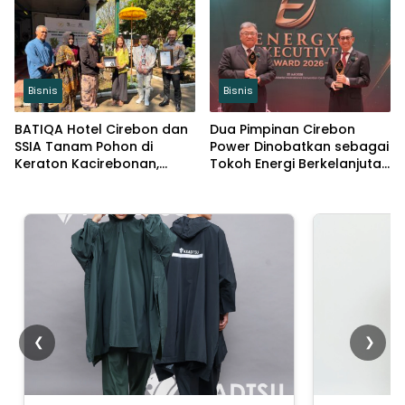
Kemandirian Generasi
Muda
Bisnis
Bisnis
BATIQA Hotel Cirebon dan
Dua Pimpinan Cirebon
SSIA Tanam Pohon di
Power Dinobatkan sebagai
Keraton Kacirebonan,
Tokoh Energi Berkelanjutan
Lestarikan Budaya dan
2026
Lingkungan
❮
❯