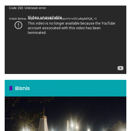
Pemutar
Code 150: Unknown error.
Video
Unduh Berkas: https://www.youtube.com/watch?v=xGCudhg4dGQ&_=1
Bisnis