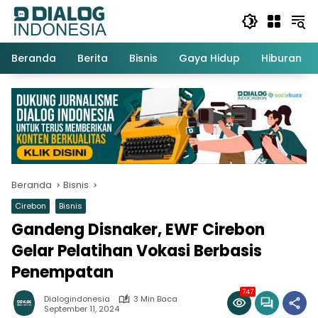
Langsung
ke
konten
Beranda
Berita
Bisnis
Gaya Hidup
Hiburan
Beranda
Bisnis
Cirebon
Bisnis
Gandeng Disnaker, EWF Cirebon
Gelar Pelatihan Vokasi Berbasis
Penempatan
747
Dialogindonesia
3 Min Baca
September 11, 2024