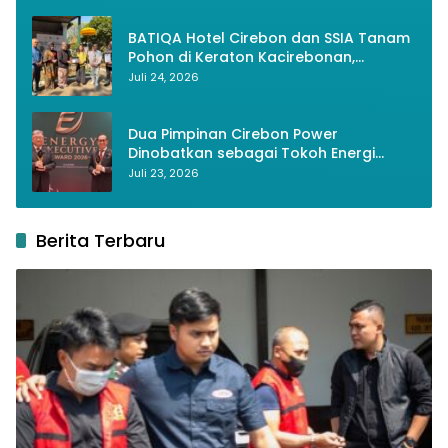
BATIQA Hotel Cirebon dan SSIA Tanam
Pohon di Keraton Kacirebonan,
Lestarikan Budaya dan Lingkungan
Juli 24, 2026
Dua Pimpinan Cirebon Power
Dinobatkan sebagai Tokoh Energi
Berkelanjutan 2026
Juli 23, 2026
Berita Terbaru