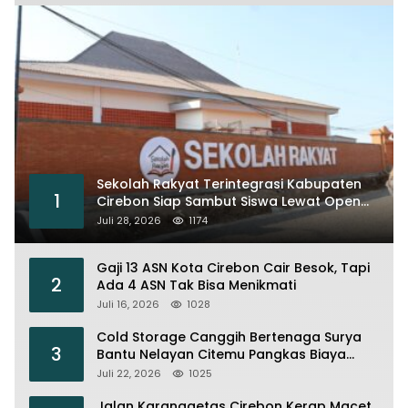
Sekolah Rakyat Terintegrasi Kabupaten
1
Cirebon Siap Sambut Siswa Lewat Open
House dan MPLS
Juli 28, 2026
1174
Gaji 13 ASN Kota Cirebon Cair Besok, Tapi
2
Ada 4 ASN Tak Bisa Menikmati
Juli 16, 2026
1028
Cold Storage Canggih Bertenaga Surya
3
Bantu Nelayan Citemu Pangkas Biaya
Operasional
Juli 22, 2026
1025
Jalan Karanggetas Cirebon Kerap Macet,