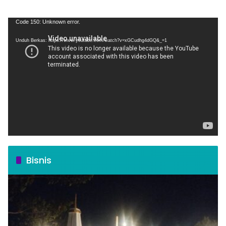
Pemutar
Code 150: Unknown error.
Video
Unduh Berkas: https://www.youtube.com/watch?v=xGCudhg4dGQ&_=1
Bisnis