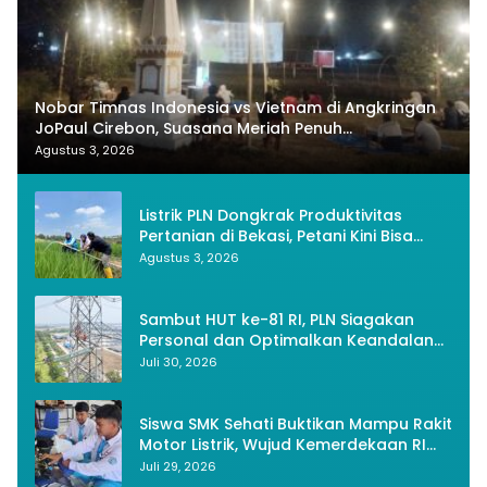
Nobar Timnas Indonesia vs Vietnam di Angkringan
JoPaul Cirebon, Suasana Meriah Penuh
Nasionalisme
Agustus 3, 2026
Listrik PLN Dongkrak Produktivitas
Pertanian di Bekasi, Petani Kini Bisa
Panen Tiga Kali Setahun
Agustus 3, 2026
Sambut HUT ke-81 RI, PLN Siagakan
Personal dan Optimalkan Keandalan
Instalasi Transmisi
Juli 30, 2026
Siswa SMK Sehati Buktikan Mampu Rakit
Motor Listrik, Wujud Kemerdekaan RI
Melalui Inovasi dan Kemandirian
Juli 29, 2026
Generasi Muda