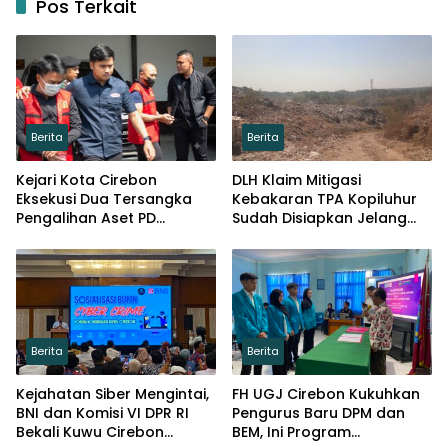
Pos Terkait
Berita
Berita
Kejari Kota Cirebon
DLH Klaim Mitigasi
Eksekusi Dua Tersangka
Kebakaran TPA Kopiluhur
Pengalihan Aset PD
Sudah Disiapkan Jelang
Pembangunan
Puncak Kemarau
Berita
Berita
Kejahatan Siber Mengintai,
FH UGJ Cirebon Kukuhkan
BNI dan Komisi VI DPR RI
Pengurus Baru DPM dan
Bekali Kuwu Cirebon
BEM, Ini Program