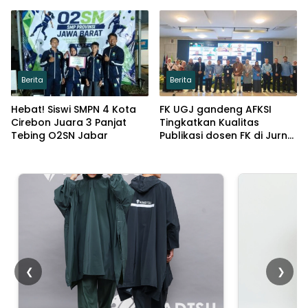
Lindungi Keuangan Desa
Prioritasnya
Berita
Berita
Hebat! Siswi SMPN 4 Kota
FK UGJ gandeng AFKSI
Cirebon Juara 3 Panjat
Tingkatkan Kualitas
Tebing O2SN Jabar
Publikasi dosen FK di Jurnal
Pengabdian masyarakat
❮
❯