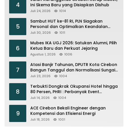
4
Ini Skema Baru yang Disiapkan Dishub
Juli 24, 2026
1014
Sambut HUT ke-81 RI, PLN Siagakan
5
Personal dan Optimalkan Keandalan
Instalasi Transmisi
Juli 30, 2026
1011
Mubes IKA UGJ 2026: Satukan Alumni, Pilih
6
Ketua Baru dan Perkuat Jejaring
Agustus 1, 2026
1006
Atasi Banjir Tahunan, DPUTR Kota Cirebon
7
Bangun Tanggul dan Normalisasi Sungai
Kijing
Juli 23, 2026
1004
Terbukti Dongkrak Okupansi Hotel hingga
8
80 Persen, PHRI : Perbanyak Event
Olahraga di Cirebon
Juli 14, 2026
1004
ACE Cirebon Bekali Engineer dengan
9
Kompetensi dan Efisiensi Energi
Juli 18, 2026
1001