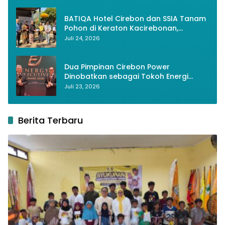
BATIQA Hotel Cirebon dan SSIA Tanam
Pohon di Keraton Kacirebonan,
Lestarikan Budaya dan Lingkungan
Juli 24, 2026
Dua Pimpinan Cirebon Power
Dinobatkan sebagai Tokoh Energi
Berkelanjutan 2026
Juli 23, 2026
Berita Terbaru