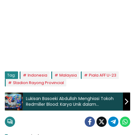
Tag:
Indonesia
Malaysia
Piala AFF U-23
Stadion Rayong Provincial
Lukisan Basoeki Abdullah Menghiasi Tokoh
Redmiller Blood: Karya Unik dalam
“ArtMoments Jakarta”