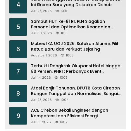
4
Ini Skema Baru yang Disiapkan Dishub
Juli 24, 2026
1015
Sambut HUT ke-81 RI, PLN Siagakan
5
Personal dan Optimalkan Keandalan
Instalasi Transmisi
Juli 30, 2026
1013
Mubes IKA UGJ 2026: Satukan Alumni, Pilih
6
Ketua Baru dan Perkuat Jejaring
Agustus 1, 2026
1008
Terbukti Dongkrak Okupansi Hotel hingga
7
80 Persen, PHRI : Perbanyak Event
Olahraga di Cirebon
Juli 14, 2026
1005
Atasi Banjir Tahunan, DPUTR Kota Cirebon
8
Bangun Tanggul dan Normalisasi Sungai
Kijing
Juli 23, 2026
1004
ACE Cirebon Bekali Engineer dengan
9
Kompetensi dan Efisiensi Energi
Juli 18, 2026
1002