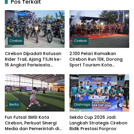
Pos Terkait
Cirebon
Cirebon
Cirebon Dipadati Ratusan
2.100 Pelari Ramaikan
Rider Trail, Ajang TSJN ke-
Cirebon Run 10K, Dorong
16 Angkat Pariwisata
Sport Tourism Kota
Daerah
Cirebon
Berita
Olahraga
Fun Futsal SMSI Kota
Sekda Cup 2026 Jadi
Cirebon, Perkuat Sinergi
Langkah Strategis Cirebon
Media dan Pemerintah di
Bidik Prestasi Porprov