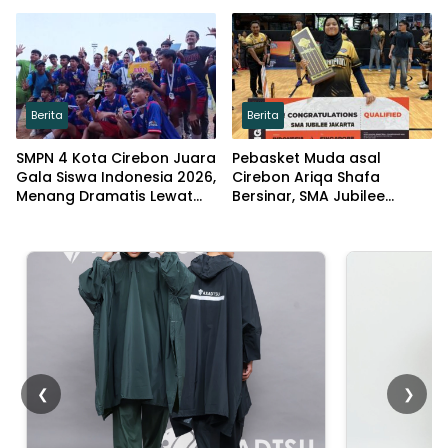
Momentum Harjad ke-599
Cirebon
Berita
Berita
SMPN 4 Kota Cirebon Juara
Pebasket Muda asal
Gala Siswa Indonesia 2026,
Cirebon Ariqa Shafa
Menang Dramatis Lewat
Bersinar, SMA Jubilee
Adu Penalti
Jakarta Juara HSBC 2026
❮
❯