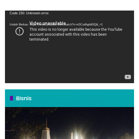
Pemutar
Code 150: Unknown error.
Video
Unduh Berkas: https://www.youtube.com/watch?v=xGCudhg4dGQ&_=1
Bisnis