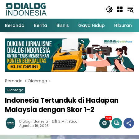
Langsung
ke
konten
Beranda
Berita
Bisnis
Gaya Hidup
Hiburan
Beranda
Olahraga
Olahraga
Indonesia Tertunduk di Hadapan
Malaysia dengan Skor 1-2
918
Dialogindonesia
2 Min Baca
Agustus 19, 2023