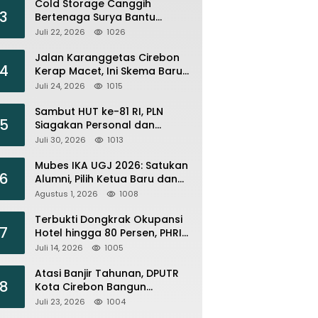
Cold Storage Canggih
3
Bertenaga Surya Bantu
Nelayan Citemu Pangkas
Juli 22, 2026
1026
Biaya Operasional
Jalan Karanggetas Cirebon
4
Kerap Macet, Ini Skema Baru
yang Disiapkan Dishub
Juli 24, 2026
1015
Sambut HUT ke-81 RI, PLN
5
Siagakan Personal dan
Optimalkan Keandalan
Juli 30, 2026
1013
Instalasi Transmisi
Mubes IKA UGJ 2026: Satukan
6
Alumni, Pilih Ketua Baru dan
Perkuat Jejaring
Agustus 1, 2026
1008
Terbukti Dongkrak Okupansi
7
Hotel hingga 80 Persen, PHRI :
Perbanyak Event Olahraga di
Juli 14, 2026
1005
Cirebon
Atasi Banjir Tahunan, DPUTR
8
Kota Cirebon Bangun
Tanggul dan Normalisasi
Juli 23, 2026
1004
Sungai Kijing