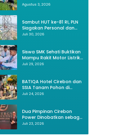
Bekasi, Petani Kini Bisa
Agustus 3, 2026
Lipat UV - Anti Hujan dan
Rak Sepatu 4 Sus
Panen Tiga Kali Setahun
Sinar UV Matahari
Rp 22.899
Sambut HUT ke-81 RI, PLN
Rp 31.889
Siagakan Personal dan
Optimalkan Keandalan
Juli 30, 2026
Instalasi Transmisi
Siswa SMK Sehati Buktikan
Mampu Rakit Motor Listrik,
Wujud Kemerdekaan RI
Juli 29, 2026
Melalui Inovasi dan
Kemandirian Generasi
Muda
BATIQA Hotel Cirebon dan
SSIA Tanam Pohon di
Keraton Kacirebonan,
Juli 24, 2026
Lestarikan Budaya dan
Lingkungan
Dua Pimpinan Cirebon
Power Dinobatkan sebagai
Tokoh Energi
Juli 23, 2026
Berkelanjutan 2026