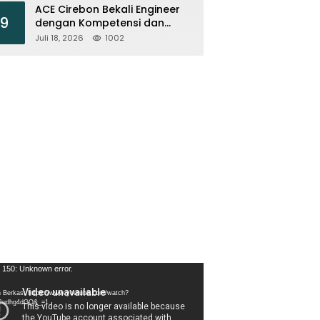
ACE Cirebon Bekali Engineer
9
dengan Kompetensi dan
Efisiensi Energi
Juli 18, 2026
1002
tar
 150: Unknown error.
 Berkas: https://www.youtube.com/watch?
Cudhg4dGQ&_=1