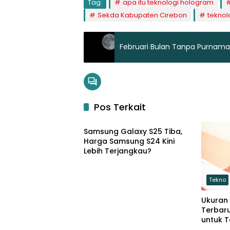
Tag:
apa itu teknologi hologram
Sekda Kabupaten Cirebon
teknol
Februari Bulan Tanpa Purnama,
Pos Terkait
Tekno
Samsung Galaxy S25 Tiba,
Harga Samsung S24 Kini
Lebih Terjangkau?
Tekno
Ukuran
Terbar
untuk 