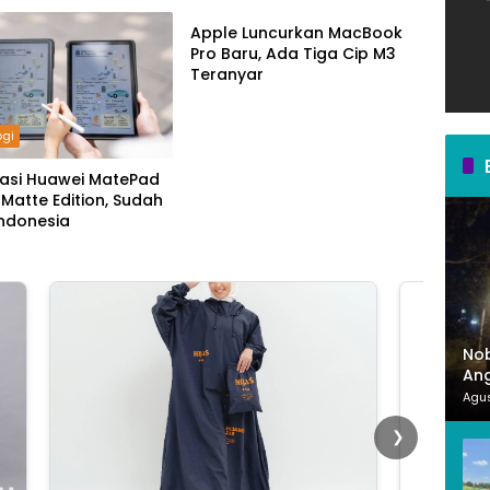
Apple Luncurkan MacBook
Pro Baru, Ada Tiga Cip M3
Teranyar
ogi
kasi Huawei MatePad
rMatte Edition, Sudah
 Indonesia
Nob
Ang
Mer
Agus
❯