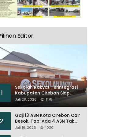
Pilihan Editor
Sekolah Rakyat Terintegrasi
1
Kabupaten Cirebon Siap
Sambut Siswa Lewat Open
Juli 28, 2026
1175
House dan MPLS
Gaji 13 ASN Kota Cirebon Cair
2
Besok, Tapi Ada 4 ASN Tak
Bisa Menikmati
Juli 16, 2026
1030