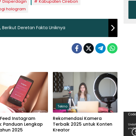
Disperdagin
Kabupaten Cirebon
ogi hologram
 Berikut Deretan Fakta Uniknya
Tekno
Pemu
Code
 Feed Instagram
Rekomendasi Kamera
Video
u: Panduan Lengkap
Terbaik 2025 untuk Konten
Unduh
Tahun 2025
Kreator
v=xG
Tekno