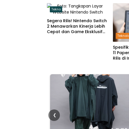
Tekno
Segera Rilis! Nintendo Switch
2 Menawarkan Kinerja Lebih
Cepat dan Game Eksklusif
Teknol
yang Menggoda
Spesifi
11 Pape
Rilis di
❮