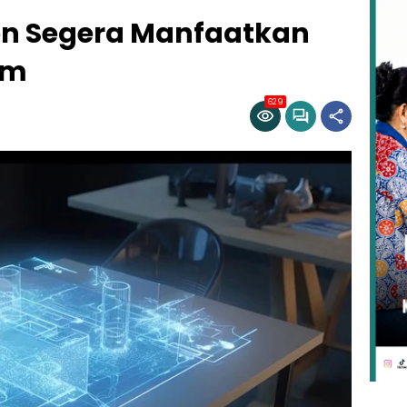
on Segera Manfaatkan
am
629