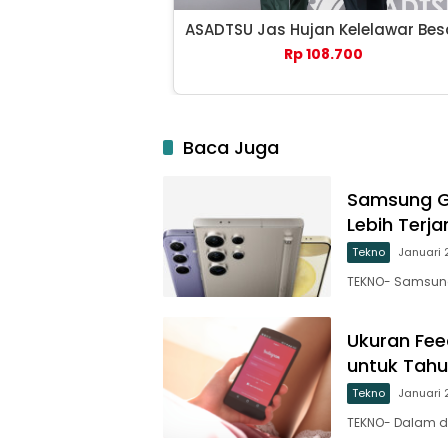
ASADTSU Jas Hujan Kelelawar Bes
Rp 108.700
Baca Juga
Samsung Ga
Lebih Terj
Tekno
Januari 
TEKNO- Samsung m
Ukuran Fee
untuk Tah
Tekno
Januari 
TEKNO- Dalam du