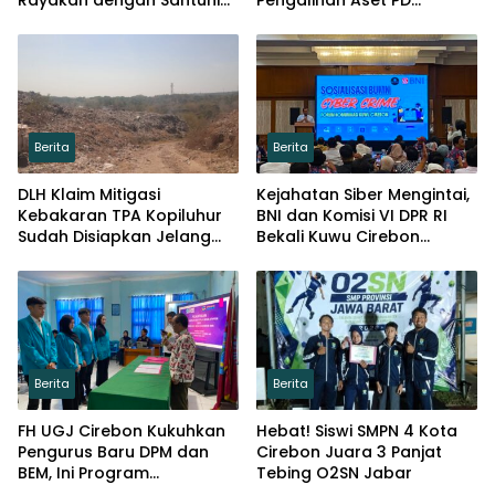
Rayakan dengan Santuni
Pengalihan Aset PD
Puluhan Anak Yatim
Pembangunan
Berita
Berita
DLH Klaim Mitigasi
Kejahatan Siber Mengintai,
Kebakaran TPA Kopiluhur
BNI dan Komisi VI DPR RI
Sudah Disiapkan Jelang
Bekali Kuwu Cirebon
Puncak Kemarau
Lindungi Keuangan Desa
Berita
Berita
FH UGJ Cirebon Kukuhkan
Hebat! Siswi SMPN 4 Kota
Pengurus Baru DPM dan
Cirebon Juara 3 Panjat
BEM, Ini Program
Tebing O2SN Jabar
Prioritasnya