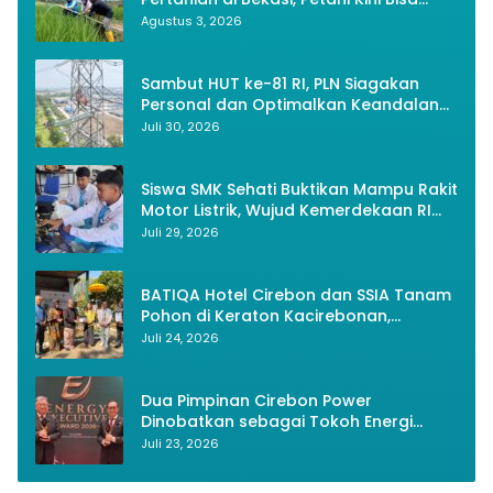
Panen Tiga Kali Setahun
Agustus 3, 2026
Sambut HUT ke-81 RI, PLN Siagakan
Personal dan Optimalkan Keandalan
Instalasi Transmisi
Juli 30, 2026
Siswa SMK Sehati Buktikan Mampu Rakit
Motor Listrik, Wujud Kemerdekaan RI
Melalui Inovasi dan Kemandirian
Juli 29, 2026
Generasi Muda
BATIQA Hotel Cirebon dan SSIA Tanam
Pohon di Keraton Kacirebonan,
Lestarikan Budaya dan Lingkungan
Juli 24, 2026
Dua Pimpinan Cirebon Power
Dinobatkan sebagai Tokoh Energi
Berkelanjutan 2026
Juli 23, 2026