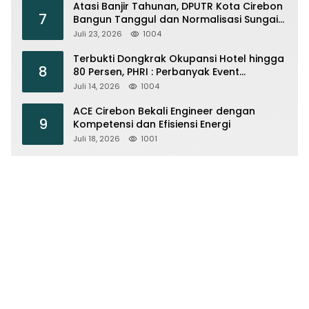
Atasi Banjir Tahunan, DPUTR Kota Cirebon
7
Bangun Tanggul dan Normalisasi Sungai
Kijing
Juli 23, 2026
1004
Terbukti Dongkrak Okupansi Hotel hingga
8
80 Persen, PHRI : Perbanyak Event
Olahraga di Cirebon
Juli 14, 2026
1004
ACE Cirebon Bekali Engineer dengan
9
Kompetensi dan Efisiensi Energi
Juli 18, 2026
1001