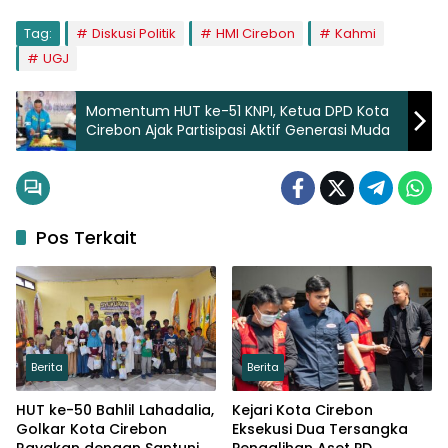
Tag:
Diskusi Politik
HMI Cirebon
Kahmi
UGJ
Momentum HUT ke-51 KNPI, Ketua DPD Kota
Cirebon Ajak Partisipasi Aktif Generasi Muda
Pos Terkait
Berita
Berita
HUT ke-50 Bahlil Lahadalia,
Kejari Kota Cirebon
Golkar Kota Cirebon
Eksekusi Dua Tersangka