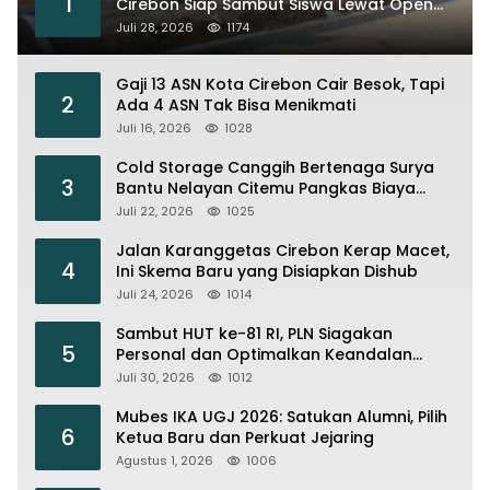
1
Cirebon Siap Sambut Siswa Lewat Open
House dan MPLS
Juli 28, 2026
1174
Gaji 13 ASN Kota Cirebon Cair Besok, Tapi
2
Ada 4 ASN Tak Bisa Menikmati
Juli 16, 2026
1028
Cold Storage Canggih Bertenaga Surya
3
Bantu Nelayan Citemu Pangkas Biaya
Operasional
Juli 22, 2026
1025
Jalan Karanggetas Cirebon Kerap Macet,
4
Ini Skema Baru yang Disiapkan Dishub
Juli 24, 2026
1014
Sambut HUT ke-81 RI, PLN Siagakan
5
Personal dan Optimalkan Keandalan
Instalasi Transmisi
Juli 30, 2026
1012
Mubes IKA UGJ 2026: Satukan Alumni, Pilih
6
Ketua Baru dan Perkuat Jejaring
Agustus 1, 2026
1006