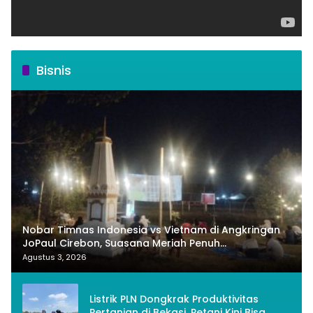
Bisnis
Nobar Timnas Indonesia vs Vietnam di Angkringan
JoPaul Cirebon, Suasana Meriah Penuh
Nasionalisme
Agustus 3, 2026
Listrik PLN Dongkrak Produktivitas
Pertanian di Bekasi, Petani Kini Bisa