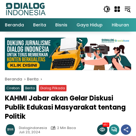
Langsung
ke
konten
Beranda
Berita
Bisnis
Gaya Hidup
Hiburan
Beranda
Berita
Cirebon
Berita
Dialog Pilkada
KAHMI Jabar akan Gelar Diskusi
Publik Edukasi Masyarakat tentang
Politik
857
Dialogindonesia
2 Min Baca
Juli 23, 2024