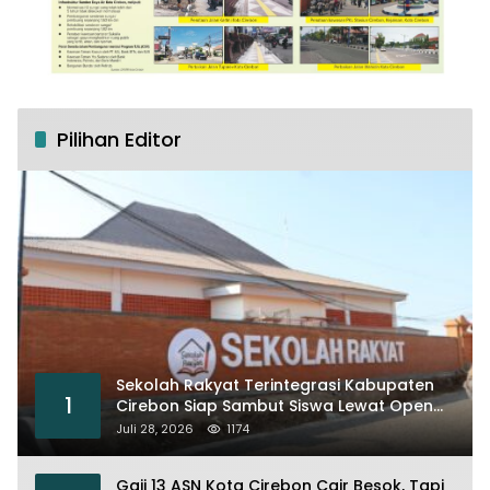
Pilihan Editor
Sekolah Rakyat Terintegrasi Kabupaten
1
Cirebon Siap Sambut Siswa Lewat Open
House dan MPLS
Juli 28, 2026
1174
Gaji 13 ASN Kota Cirebon Cair Besok, Tapi