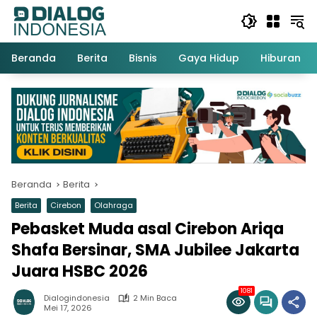
Langsung
ke
konten
Beranda
Berita
Bisnis
Gaya Hidup
Hiburan
Beranda
Berita
Berita
Cirebon
Olahraga
Pebasket Muda asal Cirebon Ariqa
Shafa Bersinar, SMA Jubilee Jakarta
Juara HSBC 2026
1081
Dialogindonesia
2 Min Baca
Mei 17, 2026