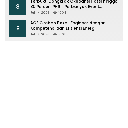
Terbukti Dongkrak Okupansi Hotel hingga
8
80 Persen, PHRI : Perbanyak Event
Olahraga di Cirebon
Juli 14, 2026
1004
ACE Cirebon Bekali Engineer dengan
9
Kompetensi dan Efisiensi Energi
Juli 18, 2026
1001