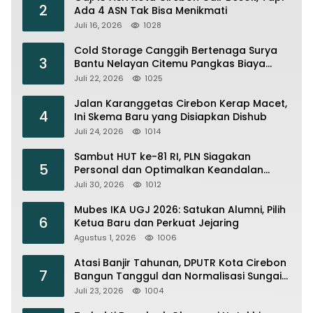
2
Ada 4 ASN Tak Bisa Menikmati
Juli 16, 2026
1028
Cold Storage Canggih Bertenaga Surya
3
Bantu Nelayan Citemu Pangkas Biaya
Operasional
Juli 22, 2026
1025
Jalan Karanggetas Cirebon Kerap Macet,
4
Ini Skema Baru yang Disiapkan Dishub
Juli 24, 2026
1014
Sambut HUT ke-81 RI, PLN Siagakan
5
Personal dan Optimalkan Keandalan
Instalasi Transmisi
Juli 30, 2026
1012
Mubes IKA UGJ 2026: Satukan Alumni, Pilih
6
Ketua Baru dan Perkuat Jejaring
Agustus 1, 2026
1006
Atasi Banjir Tahunan, DPUTR Kota Cirebon
7
Bangun Tanggul dan Normalisasi Sungai
Kijing
Juli 23, 2026
1004