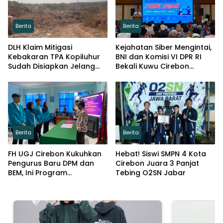
Berita
Berita
DLH Klaim Mitigasi
Kejahatan Siber Mengintai,
Kebakaran TPA Kopiluhur
BNI dan Komisi VI DPR RI
Sudah Disiapkan Jelang
Bekali Kuwu Cirebon
Puncak Kemarau
Lindungi Keuangan Desa
Berita
Berita
FH UGJ Cirebon Kukuhkan
Hebat! Siswi SMPN 4 Kota
Pengurus Baru DPM dan
Cirebon Juara 3 Panjat
BEM, Ini Program
Tebing O2SN Jabar
Prioritasnya