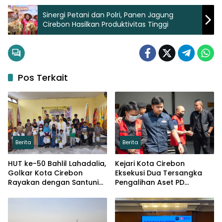
Sinergi Petani dan Polri, Panen Jagung
Cirebon Hasilkan Produktivitas Tinggi
Pos Terkait
Berita
Berita
HUT ke-50 Bahlil Lahadalia,
Kejari Kota Cirebon
Golkar Kota Cirebon
Eksekusi Dua Tersangka
Rayakan dengan Santuni
Pengalihan Aset PD
Puluhan Anak Yatim
Pembangunan