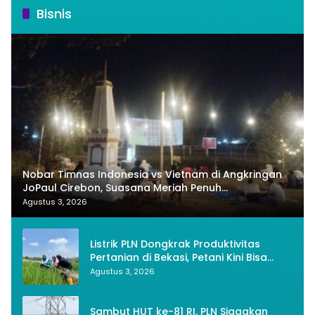
Bisnis
Nobar Timnas Indonesia vs Vietnam di Angkringan
JoPaul Cirebon, Suasana Meriah Penuh
Nasionalisme
Agustus 3, 2026
Listrik PLN Dongkrak Produktivitas
Pertanian di Bekasi, Petani Kini Bisa
Panen Tiga Kali Setahun
Agustus 3, 2026
Sambut HUT ke-81 RI, PLN Siagakan