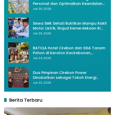
Personal dan Optimalkan Keandalan
Instalasi Transmisi
Juli 30, 2026
Siswa SMK Sehati Buktikan Mampu Rakit
Motor Listrik, Wujud Kemerdekaan RI
Melalui Inovasi dan Kemandirian
Juli 29, 2026
Generasi Muda
BATIQA Hotel Cirebon dan SSIA Tanam
Pohon di Keraton Kacirebonan,
Lestarikan Budaya dan Lingkungan
Juli 24, 2026
Dua Pimpinan Cirebon Power
Dinobatkan sebagai Tokoh Energi
Berkelanjutan 2026
Juli 23, 2026
Berita Terbaru