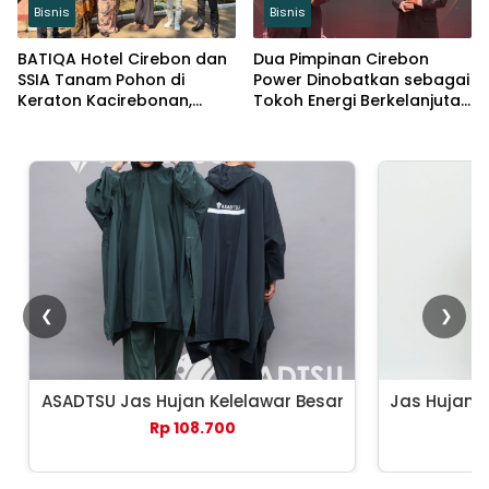
Bisnis
Bisnis
BATIQA Hotel Cirebon dan
Dua Pimpinan Cirebon
SSIA Tanam Pohon di
Power Dinobatkan sebagai
Keraton Kacirebonan,
Tokoh Energi Berkelanjutan
Lestarikan Budaya dan
2026
Lingkungan
❮
❯
ASADTSU Jas Hujan Kelelawar Besar
Jas Hujan 
Rp 108.700