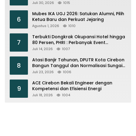
Instalasi Transmisi
Juli 30, 2026
1015
Mubes IKA UGJ 2026: Satukan Alumni, Pilih
6
Ketua Baru dan Perkuat Jejaring
Agustus 1, 2026
1010
Terbukti Dongkrak Okupansi Hotel hingga
7
80 Persen, PHRI : Perbanyak Event
Olahraga di Cirebon
Juli 14, 2026
1007
Atasi Banjir Tahunan, DPUTR Kota Cirebon
8
Bangun Tanggul dan Normalisasi Sungai
Kijing
Juli 23, 2026
1006
ACE Cirebon Bekali Engineer dengan
9
Kompetensi dan Efisiensi Energi
Juli 18, 2026
1004