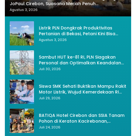
JoPaul Cirebon, Suasana Meriah Penuh
Nasionalisme
Agustus 3, 2026
Listrik PLN Dongkrak Produktivitas
Pertanian di Bekasi, Petani Kini Bisa
Panen Tiga Kali Setahun
Agustus 3, 2026
Sambut HUT ke-81 RI, PLN Siagakan
Personal dan Optimalkan Keandalan
Instalasi Transmisi
Juli 30, 2026
Siswa SMK Sehati Buktikan Mampu Rakit
Motor Listrik, Wujud Kemerdekaan RI
Melalui Inovasi dan Kemandirian
Juli 29, 2026
Generasi Muda
BATIQA Hotel Cirebon dan SSIA Tanam
Pohon di Keraton Kacirebonan,
Lestarikan Budaya dan Lingkungan
Juli 24, 2026