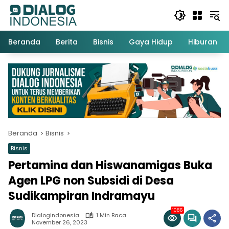
Langsung
ke
konten
Beranda
Berita
Bisnis
Gaya Hidup
Hiburan
Beranda
Bisnis
Bisnis
Pertamina dan Hiswanamigas Buka
Agen LPG non Subsidi di Desa
Sudikampiran Indramayu
1086
Dialogindonesia
1 Min Baca
November 26, 2023