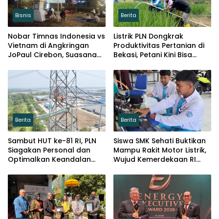
Bisnis
Berita
Nobar Timnas Indonesia vs
Listrik PLN Dongkrak
Vietnam di Angkringan
Produktivitas Pertanian di
JoPaul Cirebon, Suasana
Bekasi, Petani Kini Bisa
Meriah Penuh Nasionalisme
Panen Tiga Kali Setahun
Berita
Berita
Sambut HUT ke-81 RI, PLN
Siswa SMK Sehati Buktikan
Siagakan Personal dan
Mampu Rakit Motor Listrik,
Optimalkan Keandalan
Wujud Kemerdekaan RI
Instalasi Transmisi
Melalui Inovasi dan
Kemandirian Generasi
Muda