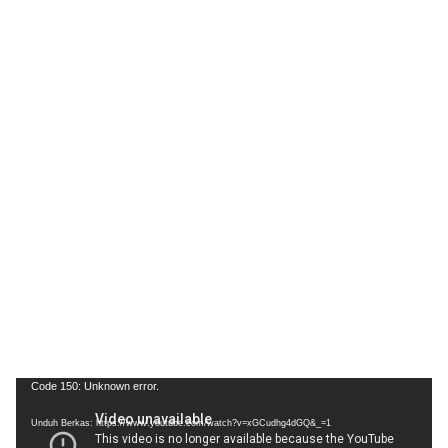
Pemutar
Code 150: Unknown error.
Video
Unduh Berkas: https://www.youtube.com/watch?v=xGCudhg4dGQ&_=1