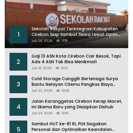
Sekolah Rakyat Terintegrasi Kabupaten
1
Cirebon Siap Sambut Siswa Lewat Open
House dan MPLS
Juli 28, 2026
1178
Gaji 13 ASN Kota Cirebon Cair Besok, Tapi
2
Ada 4 ASN Tak Bisa Menikmati
Juli 16, 2026
1031
Cold Storage Canggih Bertenaga Surya
3
Bantu Nelayan Citemu Pangkas Biaya
Operasional
Juli 22, 2026
1028
Jalan Karanggetas Cirebon Kerap Macet,
4
Ini Skema Baru yang Disiapkan Dishub
Juli 24, 2026
1016
Sambut HUT ke-81 RI, PLN Siagakan
5
Personal dan Optimalkan Keandalan