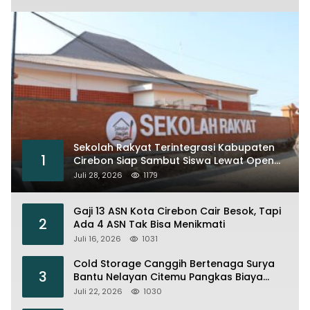
Sekolah Rakyat Terintegrasi Kabupaten
1
Cirebon Siap Sambut Siswa Lewat Open
House dan MPLS
Juli 28, 2026
1179
Gaji 13 ASN Kota Cirebon Cair Besok, Tapi
2
Ada 4 ASN Tak Bisa Menikmati
Juli 16, 2026
1031
Cold Storage Canggih Bertenaga Surya
3
Bantu Nelayan Citemu Pangkas Biaya
Operasional
Juli 22, 2026
1030