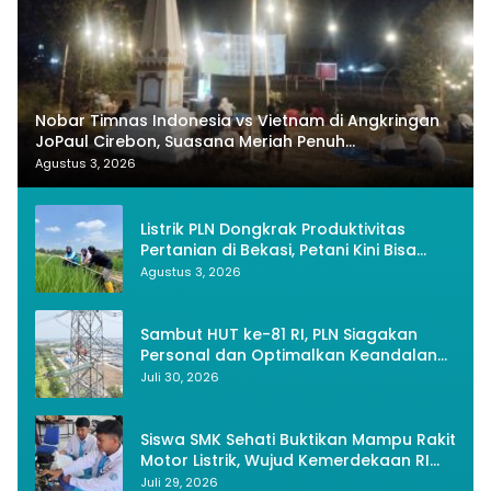
Nobar Timnas Indonesia vs Vietnam di Angkringan
JoPaul Cirebon, Suasana Meriah Penuh
Nasionalisme
Agustus 3, 2026
Listrik PLN Dongkrak Produktivitas
Pertanian di Bekasi, Petani Kini Bisa
Panen Tiga Kali Setahun
Agustus 3, 2026
Sambut HUT ke-81 RI, PLN Siagakan
Personal dan Optimalkan Keandalan
Instalasi Transmisi
Juli 30, 2026
Siswa SMK Sehati Buktikan Mampu Rakit
Motor Listrik, Wujud Kemerdekaan RI
Melalui Inovasi dan Kemandirian
Juli 29, 2026