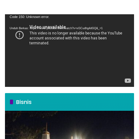
Pemutar
Code 150: Unknown error.
Video
Unduh Berkas: https://www.youtube.com/watch?v=xGCudhg4dGQ&_=1
Bisnis