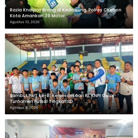
Razia Knalpot Brong di Kedawung, Polres Cirebon
Kota Amankan 39 Motor
Agustus 10, 2026
Sambut HUT ke-81 Kemerdekaan RI, KNPI Gelar
Turnamen Futsal Tingkat SD
Agustus 8, 2026