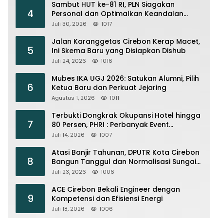
Sambut HUT ke-81 RI, PLN Siagakan
4
Personal dan Optimalkan Keandalan
Instalasi Transmisi
Juli 30, 2026
1017
Jalan Karanggetas Cirebon Kerap Macet,
5
Ini Skema Baru yang Disiapkan Dishub
Juli 24, 2026
1016
Mubes IKA UGJ 2026: Satukan Alumni, Pilih
6
Ketua Baru dan Perkuat Jejaring
Agustus 1, 2026
1011
Terbukti Dongkrak Okupansi Hotel hingga
7
80 Persen, PHRI : Perbanyak Event
Olahraga di Cirebon
Juli 14, 2026
1007
Atasi Banjir Tahunan, DPUTR Kota Cirebon
8
Bangun Tanggul dan Normalisasi Sungai
Kijing
Juli 23, 2026
1006
ACE Cirebon Bekali Engineer dengan
9
Kompetensi dan Efisiensi Energi
Juli 18, 2026
1006