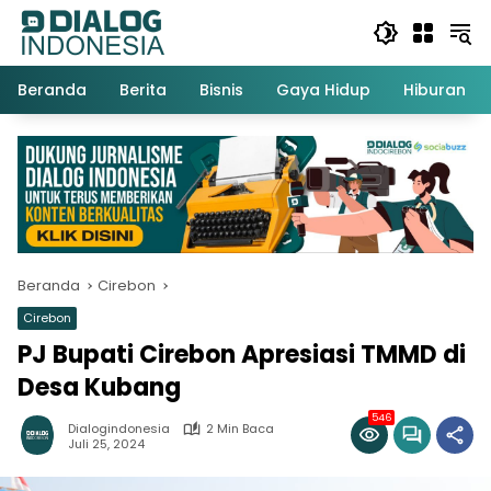
Langsung
ke
konten
Beranda
Berita
Bisnis
Gaya Hidup
Hiburan
Beranda
Cirebon
Cirebon
PJ Bupati Cirebon Apresiasi TMMD di
Desa Kubang
546
Dialogindonesia
2 Min Baca
Juli 25, 2024