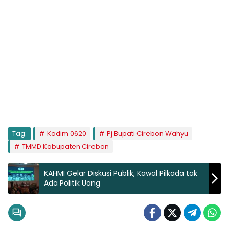
Tag:
Kodim 0620
Pj Bupati Cirebon Wahyu
TMMD Kabupaten Cirebon
KAHMI Gelar Diskusi Publik, Kawal Pilkada tak
Ada Politik Uang