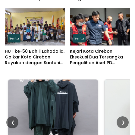
Kompeten dan Siap
Cirebon
Bersaing
Berita
Berita
HUT ke-50 Bahlil Lahadalia,
Kejari Kota Cirebon
Golkar Kota Cirebon
Eksekusi Dua Tersangka
Rayakan dengan Santuni
Pengalihan Aset PD
Puluhan Anak Yatim
Pembangunan
❮
❯