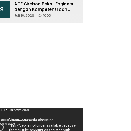
ACE Cirebon Bekali Engineer
9
dengan Kompetensi dan
Efisiensi Energi
Juli 18, 2026
1003
tar
 150: Unknown error.
 Berkas: https://www.youtube.com/watch?
Cudhg4dGQ&_=1