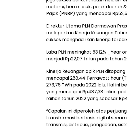
materai, bea masuk, pajak daerah &
Pajak (PNBP) yang mencapai Rp52,57 
Direktur Utama PLN Darmawan Praso
melaporkan Kinerja Keuangan Tahun
sukses menghadirkan kinerja terbaik
Laba PLN meningkat 53,12% _Year on 
menjadi Rp22,07 triliun pada tahun 2
Kinerja keuangan apik PLN ditopang
mencapai 288,44 Terrawatt hour (T
273,76 TWh pada 2022 lalu. Hal ini
yang mencapai Rp487,38 triliun pad
raihan tahun 2022 yang sebesar Rp46
“Capaian ini diperoleh atas perjuan
transformasi berbasis digital secara
transmisi, distribusi, pengadaan, si