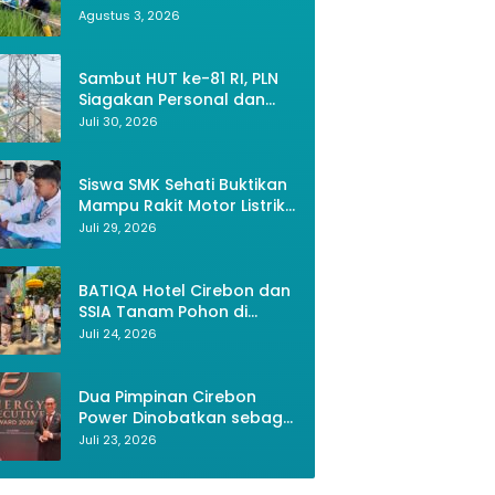
Bekasi, Petani Kini Bisa
Agustus 3, 2026
Panen Tiga Kali Setahun
Sambut HUT ke-81 RI, PLN
Siagakan Personal dan
Optimalkan Keandalan
Juli 30, 2026
Instalasi Transmisi
Siswa SMK Sehati Buktikan
Mampu Rakit Motor Listrik,
Wujud Kemerdekaan RI
Juli 29, 2026
Melalui Inovasi dan
Kemandirian Generasi
Muda
BATIQA Hotel Cirebon dan
SSIA Tanam Pohon di
Keraton Kacirebonan,
Juli 24, 2026
Lestarikan Budaya dan
Lingkungan
Dua Pimpinan Cirebon
Power Dinobatkan sebagai
Tokoh Energi
Juli 23, 2026
Berkelanjutan 2026