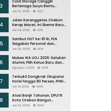
Cold Storage Canggih
3
Bertenaga Surya Bantu
Nelayan Citemu Pangkas
Juli 22, 2026
1027
Biaya Operasional
Jalan Karanggetas Cirebon
4
Kerap Macet, Ini Skema Baru
yang Disiapkan Dishub
Juli 24, 2026
1015
Sambut HUT ke-81 RI, PLN
5
Siagakan Personal dan
Optimalkan Keandalan
Juli 30, 2026
1014
Instalasi Transmisi
Mubes IKA UGJ 2026: Satukan
6
Alumni, Pilih Ketua Baru dan
Perkuat Jejaring
Agustus 1, 2026
1009
Terbukti Dongkrak Okupansi
7
Hotel hingga 80 Persen, PHRI :
Perbanyak Event Olahraga di
Juli 14, 2026
1005
Cirebon
Atasi Banjir Tahunan, DPUTR
8
Kota Cirebon Bangun
Tanggul dan Normalisasi
Juli 23, 2026
1004
Sungai Kijing