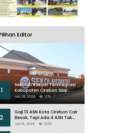
Pilihan Editor
Sekolah Rakyat Terintegrasi
1
Kabupaten Cirebon Siap
Sambut Siswa Lewat Open
Juli 28, 2026
1175
House dan MPLS
Gaji 13 ASN Kota Cirebon Cair
2
Besok, Tapi Ada 4 ASN Tak
Bisa Menikmati
Juli 16, 2026
1030