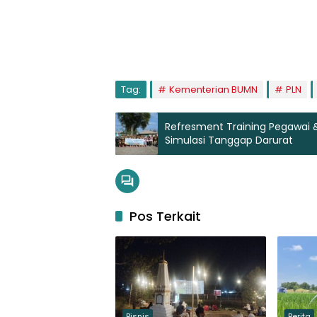
Tag:
Kementerian BUMN
PLN
Refresment Training Pegawai &
Simulasi Tanggap Darurat
Pos Terkait
Bisnis
Berita