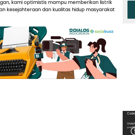
angan, kami optimistis mampu memberikan listrik
n kesejahteraan dan kualitas hidup masyarakat
Pemu
Code
Video
Unduh
v=xG