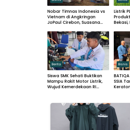
Nobar Timnas Indonesia vs
Listrik
Vietnam di Angkringan
Produkt
JoPaul Cirebon, Suasana
Bekasi,
Meriah Penuh Nasionalisme
Tiga Ka
Berita
Bisnis
Siswa SMK Sehati Buktikan
BATIQA
Mampu Rakit Motor Listrik,
SSIA T
Wujud Kemerdekaan RI
Kerato
Melalui Inovasi dan
Lestar
Kemandirian Generasi Muda
Lingku