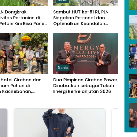
 PLN Dongkrak
Sambut HUT ke-81 RI, PLN
ivitas Pertanian di
Siagakan Personal dan
 Petani Kini Bisa Panen
Optimalkan Keandalan
li Setahun
Instalasi Transmisi
Bisnis
 Hotel Cirebon dan
Dua Pimpinan Cirebon Power
anam Pohon di
Dinobatkan sebagai Tokoh
n Kacirebonan,
Energi Berkelanjutan 2026
ikan Budaya dan
ngan