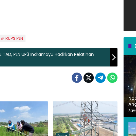
RUPS PLN
 TAD, PLN UP3 Indramayu Hadirkan Pelatihan
Nob
Ang
Mer
Agus
Berita