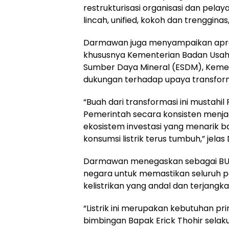
restrukturisasi organisasi dan pela
lincah, unified, kokoh dan trenggin
Darmawan juga menyampaikan apres
khususnya Kementerian Badan Usaha
Sumber Daya Mineral (ESDM), Kemen
dukungan terhadap upaya transforma
“Buah dari transformasi ini mustahil
Pemerintah secara konsisten menj
ekosistem investasi yang menarik ba
konsumsi listrik terus tumbuh,” jela
Darmawan menegaskan sebagai BUM
negara untuk memastikan seluruh pe
kelistrikan yang andal dan terjangk
“Listrik ini merupakan kebutuhan p
bimbingan Bapak Erick Thohir selak