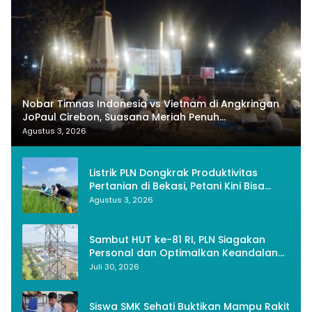
Nobar Timnas Indonesia vs Vietnam di Angkringan
JoPaul Cirebon, Suasana Meriah Penuh
Nasionalisme
Agustus 3, 2026
Listrik PLN Dongkrak Produktivitas
Pertanian di Bekasi, Petani Kini Bisa
Panen Tiga Kali Setahun
Agustus 3, 2026
Sambut HUT ke-81 RI, PLN Siagakan
Personal dan Optimalkan Keandalan
Instalasi Transmisi
Juli 30, 2026
Siswa SMK Sehati Buktikan Mampu Rakit