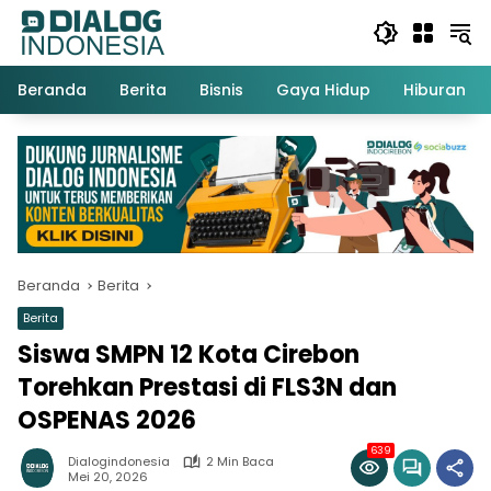
Langsung
ke
konten
Beranda
Berita
Bisnis
Gaya Hidup
Hiburan
Beranda
Berita
Berita
Siswa SMPN 12 Kota Cirebon
Torehkan Prestasi di FLS3N dan
OSPENAS 2026
639
Dialogindonesia
2 Min Baca
Mei 20, 2026