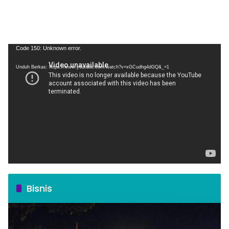
Pemutar
Code 150: Unknown error.
Video
Unduh Berkas: https://www.youtube.com/watch?v=xGCudhg4dGQ&_=1
Bisnis