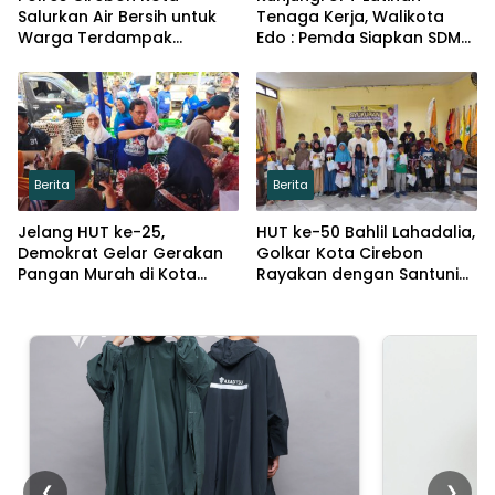
Salurkan Air Bersih untuk
Tenaga Kerja, Walikota
Warga Terdampak
Edo : Pemda Siapkan SDM
Kemarau di Argasunya
Kompeten dan Siap
Bersaing
Berita
Berita
Jelang HUT ke-25,
HUT ke-50 Bahlil Lahadalia,
Demokrat Gelar Gerakan
Golkar Kota Cirebon
Pangan Murah di Kota
Rayakan dengan Santuni
Cirebon
Puluhan Anak Yatim
❮
❯