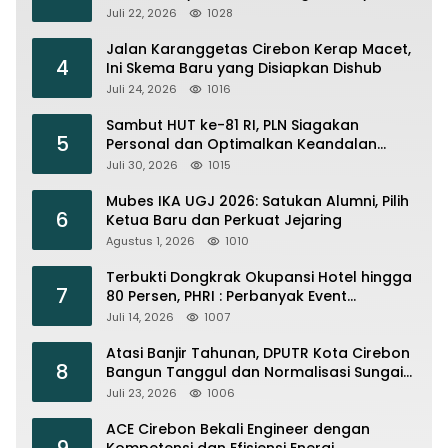
Operasional
Juli 22, 2026
1028
Jalan Karanggetas Cirebon Kerap Macet,
4
Ini Skema Baru yang Disiapkan Dishub
Juli 24, 2026
1016
Sambut HUT ke-81 RI, PLN Siagakan
5
Personal dan Optimalkan Keandalan
Instalasi Transmisi
Juli 30, 2026
1015
Mubes IKA UGJ 2026: Satukan Alumni, Pilih
6
Ketua Baru dan Perkuat Jejaring
Agustus 1, 2026
1010
Terbukti Dongkrak Okupansi Hotel hingga
7
80 Persen, PHRI : Perbanyak Event
Olahraga di Cirebon
Juli 14, 2026
1007
Atasi Banjir Tahunan, DPUTR Kota Cirebon
8
Bangun Tanggul dan Normalisasi Sungai
Kijing
Juli 23, 2026
1006
ACE Cirebon Bekali Engineer dengan
9
Kompetensi dan Efisiensi Energi