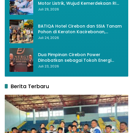
Motor Listrik, Wujud Kemerdekaan RI
Melalui Inovasi dan Kemandirian
Juli 29, 2026
Generasi Muda
BATIQA Hotel Cirebon dan SSIA Tanam
Pohon di Keraton Kacirebonan,
Lestarikan Budaya dan Lingkungan
Juli 24, 2026
Dua Pimpinan Cirebon Power
Dinobatkan sebagai Tokoh Energi
Berkelanjutan 2026
Juli 23, 2026
Berita Terbaru