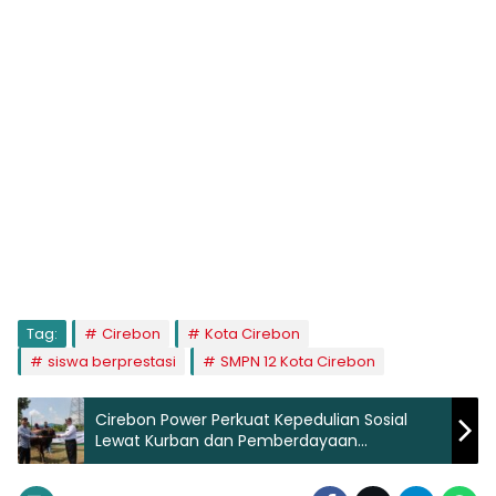
Tag:
Cirebon
Kota Cirebon
siswa berprestasi
SMPN 12 Kota Cirebon
Cirebon Power Perkuat Kepedulian Sosial
Lewat Kurban dan Pemberdayaan
Masyarakat