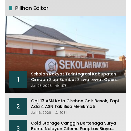
Pilihan Editor
Sekolah Rakyat Terintegrasi Kabupaten
1
Cirebon Siap Sambut Siswa Lewat Open
House dan MPLS
Juli 28, 2026
1178
Gaji 13 ASN Kota Cirebon Cair Besok, Tapi
2
Ada 4 ASN Tak Bisa Menikmati
Juli 16, 2026
1031
Cold Storage Canggih Bertenaga Surya
3
Bantu Nelayan Citemu Pangkas Biaya