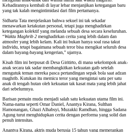
Kehadirannya kembali di layar lebar menjanjikan ketegangan baru
yang tak kalah mengintimidasi dari film pertamanya.
Sidharta Tata menjelaskan bahwa sekuel ini tak sekadar
menawarkan ketakutan personal, tetapi juga menghadirkan
ketegangan kolektif yang melanda sebuah desa secara keseluruhan.
“
Waktu Maghrib 2
menghadirkan cerita yang lebih dalam dan
atmosfer yang lebih kelam. Kali ini bukan hanya soal rasa takut
individu, tetapi bagaimana sebuah teror bisa mengikat seluruh desa
dalam bayang-bayang kengerian,” ujarnya.
Kisah film ini berpusat di Desa Giritirto, di mana sekelompok anak-
anak secara tak sadar membangkitkan kekuatan gaib setelah
mengutuk teman mereka pasca pertandingan sepak bola saat adzan
maghrib. Kutukan itu memicu teror yang mengintai satu per satu
anak di tengah hutan oleh kekuatan tak kasat mata yang lebih jahat
dari sebelumnya.
Barisan pemain muda menjadi salah satu kekuatan utama film ini.
Nama-nama seperti Omar Daniel, Anantya Kirana, Sulthan
Hamonangan, Ghazi Alhabsyi, Muzakki Ramdhan, hingga Sadana
Agung turut menghidupkan cerita dengan performa yang solid dan
penuh intensitas.
Anantya Kirana, aktris muda berusia 15 tahun yang memerankan