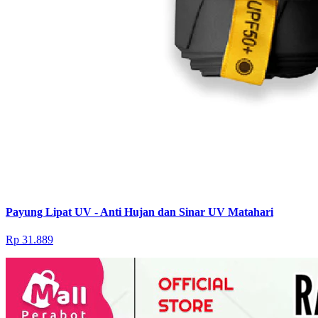
Payung Lipat UV - Anti Hujan dan Sinar UV Matahari
Rp 31.889