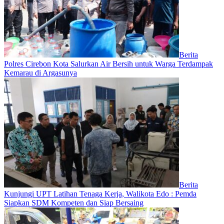
Berita
Polres Cirebon Kota Salurkan Air Bersih untuk Warga Terdampak
Kemarau di Argasunya
Berita
Kunjungi UPT Latihan Tenaga Kerja, Walikota Edo : Pemda
Siapkan SDM Kompeten dan Siap Bersaing