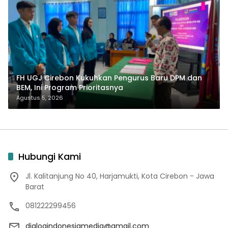
FH UGJ Cirebon Kukuhkan Pengurus Baru DPM dan
BEM, Ini Program Prioritasnya
Agustus 5, 2026
Hubungi Kami
Jl. Kalitanjung No 40, Harjamukti, Kota Cirebon - Jawa
Barat
081222299456
dialogindonesiamedia@gmail.com