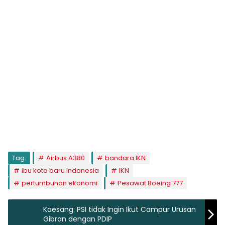
Tag:
Airbus A380
bandara IKN
ibu kota baru indonesia
IKN
pertumbuhan ekonomi
Pesawat Boeing 777
Kaesang: PSI tidak Ingin Ikut Campur Urusan
Gibran dengan PDIP