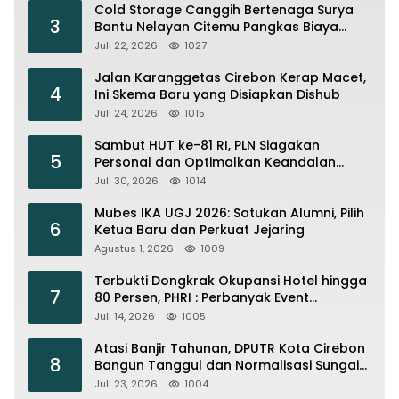
Cold Storage Canggih Bertenaga Surya
3
Bantu Nelayan Citemu Pangkas Biaya
Operasional
Juli 22, 2026
1027
Jalan Karanggetas Cirebon Kerap Macet,
4
Ini Skema Baru yang Disiapkan Dishub
Juli 24, 2026
1015
Sambut HUT ke-81 RI, PLN Siagakan
5
Personal dan Optimalkan Keandalan
Instalasi Transmisi
Juli 30, 2026
1014
Mubes IKA UGJ 2026: Satukan Alumni, Pilih
6
Ketua Baru dan Perkuat Jejaring
Agustus 1, 2026
1009
Terbukti Dongkrak Okupansi Hotel hingga
7
80 Persen, PHRI : Perbanyak Event
Olahraga di Cirebon
Juli 14, 2026
1005
Atasi Banjir Tahunan, DPUTR Kota Cirebon
8
Bangun Tanggul dan Normalisasi Sungai
Kijing
Juli 23, 2026
1004