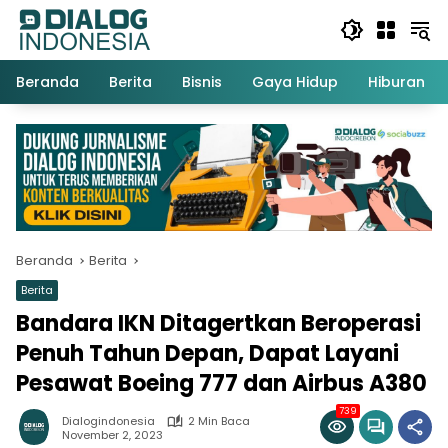
Langsung
ke
konten
Beranda
Berita
Bisnis
Gaya Hidup
Hiburan
Beranda
Berita
Berita
Bandara IKN Ditagertkan Beroperasi
Penuh Tahun Depan, Dapat Layani
Pesawat Boeing 777 dan Airbus A380
739
Dialogindonesia
2 Min Baca
November 2, 2023