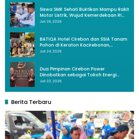
Siswa SMK Sehati Buktikan Mampu Rakit
Motor Listrik, Wujud Kemerdekaan RI
Melalui Inovasi dan Kemandirian
Juli 29, 2026
Generasi Muda
BATIQA Hotel Cirebon dan SSIA Tanam
Pohon di Keraton Kacirebonan,
Lestarikan Budaya dan Lingkungan
Juli 24, 2026
Dua Pimpinan Cirebon Power
Dinobatkan sebagai Tokoh Energi
Berkelanjutan 2026
Juli 23, 2026
Berita Terbaru