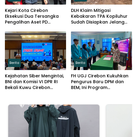
Kejari Kota Cirebon
DLH Klaim Mitigasi
Eksekusi Dua Tersangka
Kebakaran TPA Kopiluhur
Pengalihan Aset PD
Sudah Disiapkan Jelang
Pembangunan
Puncak Kemarau
Berita
Berita
Kejahatan Siber Mengintai,
FH UGJ Cirebon Kukuhkan
BNI dan Komisi VI DPR RI
Pengurus Baru DPM dan
Bekali Kuwu Cirebon
BEM, Ini Program
Lindungi Keuangan Desa
Prioritasnya