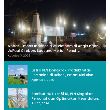
Nobar Timnas Indonesia vs Vietnam di Angkringan
JoPaul Cirebon, Suasana Meriah Penuh
Nasionalisme
Agustus 3, 2026
Listrik PLN Dongkrak Produktivitas
Pertanian di Bekasi, Petani Kini Bisa
Panen Tiga Kali Setahun
Agustus 3, 2026
Sambut HUT ke-81 RI, PLN Siagakan
Personal dan Optimalkan Keandalan
Instalasi Transmisi
Juli 30, 2026