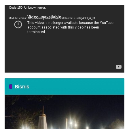
Pemutar
Code 150: Unknown error.
Video
Unduh Berkas: https://www.youtube.com/watch?v=xGCudhg4dGQ&_=1
Bisnis