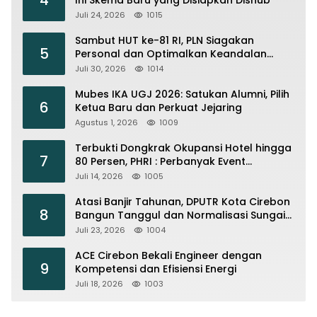
Juli 24, 2026
1015
Sambut HUT ke-81 RI, PLN Siagakan
5
Personal dan Optimalkan Keandalan
Instalasi Transmisi
Juli 30, 2026
1014
Mubes IKA UGJ 2026: Satukan Alumni, Pilih
6
Ketua Baru dan Perkuat Jejaring
Agustus 1, 2026
1009
Terbukti Dongkrak Okupansi Hotel hingga
7
80 Persen, PHRI : Perbanyak Event
Olahraga di Cirebon
Juli 14, 2026
1005
Atasi Banjir Tahunan, DPUTR Kota Cirebon
8
Bangun Tanggul dan Normalisasi Sungai
Kijing
Juli 23, 2026
1004
ACE Cirebon Bekali Engineer dengan
9
Kompetensi dan Efisiensi Energi
Juli 18, 2026
1003