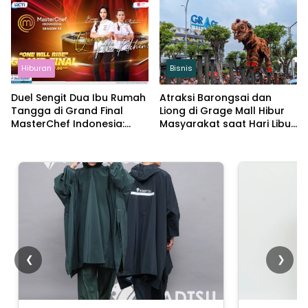
yang Jadi Idola Baru
Semakin Sengit
Indonesia?
Hiburan
Bisnis
Duel Sengit Dua Ibu Rumah
Atraksi Barongsai dan
Tangga di Grand Final
Liong di Grage Mall Hibur
MasterChef Indonesia:
Masyarakat saat Hari Libur
Siapa yang Akan
Imlek
Mengangkat Trofi
❮
❯