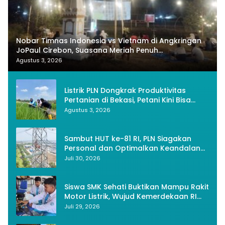
Nobar Timnas Indonesia vs Vietnam di Angkringan
JoPaul Cirebon, Suasana Meriah Penuh
Nasionalisme
Agustus 3, 2026
Listrik PLN Dongkrak Produktivitas
Pertanian di Bekasi, Petani Kini Bisa
Panen Tiga Kali Setahun
Agustus 3, 2026
Sambut HUT ke-81 RI, PLN Siagakan
Personal dan Optimalkan Keandalan
Instalasi Transmisi
Juli 30, 2026
Siswa SMK Sehati Buktikan Mampu Rakit
Motor Listrik, Wujud Kemerdekaan RI
Melalui Inovasi dan Kemandirian
Juli 29, 2026
Generasi Muda