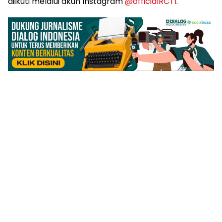
diikuti melalui akun Instagram
@officialRCTI
.