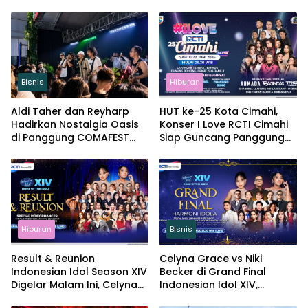
Bisnis
Hiburan
Aldi Taher dan Reyharp
HUT ke-25 Kota Cimahi,
Hadirkan Nostalgia Oasis
Konser I Love RCTI Cimahi
di Panggung COMAFEST
Siap Guncang Panggung
2026
dengan Armada, Trio
Macan hingga Shabrina
Leanor
Hiburan
Bisnis
Result & Reunion
Celyna Grace vs Niki
Indonesian Idol Season XIV
Becker di Grand Final
Digelar Malam Ini, Celyna
Indonesian Idol XIV,
Grace atau Niki Becker
Perebutan Gelar Juara