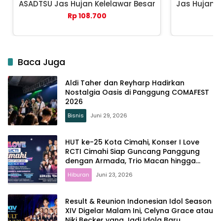
ASADTSU Jas Hujan Kelelawar Besar
Jas Hujan 
Rp 108.700
Baca Juga
Aldi Taher dan Reyharp Hadirkan
Nostalgia Oasis di Panggung COMAFEST
2026
Bisnis
Juni 29, 2026
HUT ke-25 Kota Cimahi, Konser I Love
RCTI Cimahi Siap Guncang Panggung
dengan Armada, Trio Macan hingga
Shabrina Leanor
Hiburan
Juni 23, 2026
Result & Reunion Indonesian Idol Season
XIV Digelar Malam Ini, Celyna Grace atau
Niki Becker yang Jadi Idola Baru