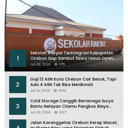
Sekolah Rakyat Terintegrasi Kabupaten
1
Cirebon Siap Sambut Siswa Lewat Open
House dan MPLS
Juli 28, 2026
1175
Gaji 13 ASN Kota Cirebon Cair Besok, Tapi
2
Ada 4 ASN Tak Bisa Menikmati
Juli 16, 2026
1030
Cold Storage Canggih Bertenaga Surya
3
Bantu Nelayan Citemu Pangkas Biaya
Operasional
Juli 22, 2026
1027
Jalan Karanggetas Cirebon Kerap Macet,
4
Ini Skema Baru yang Disiapkan Dishub