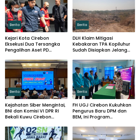
Berita
Berita
Kejari Kota Cirebon
DLH Klaim Mitigasi
Eksekusi Dua Tersangka
Kebakaran TPA Kopiluhur
Pengalihan Aset PD
Sudah Disiapkan Jelang
Pembangunan
Puncak Kemarau
Berita
Berita
Kejahatan Siber Mengintai,
FH UGJ Cirebon Kukuhkan
BNI dan Komisi VI DPR RI
Pengurus Baru DPM dan
Bekali Kuwu Cirebon
BEM, Ini Program
Lindungi Keuangan Desa
Prioritasnya