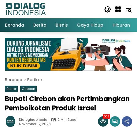
Langsung
ke
konten
Beranda
Berita
Bisnis
Gaya Hidup
Hiburan
Beranda
Berita
Berita
Cirebon
Bupati Cirebon akan Pertimbangkan
Pemboikotan Produk Israel
506
Dialogindonesia
2 Min Baca
November 17, 2023