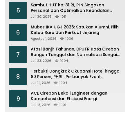
Sambut HUT ke-81 RI, PLN Siagakan
5
Personal dan Optimalkan Keandalan
Instalasi Transmisi
Juli 30, 2026
1011
Mubes IKA UGJ 2026: Satukan Alumni, Pilih
6
Ketua Baru dan Perkuat Jejaring
Agustus 1, 2026
1006
Atasi Banjir Tahunan, DPUTR Kota Cirebon
7
Bangun Tanggul dan Normalisasi Sungai
Kijing
Juli 23, 2026
1004
Terbukti Dongkrak Okupansi Hotel hingga
8
80 Persen, PHRI : Perbanyak Event
Olahraga di Cirebon
Juli 14, 2026
1004
ACE Cirebon Bekali Engineer dengan
9
Kompetensi dan Efisiensi Energi
Juli 18, 2026
1001