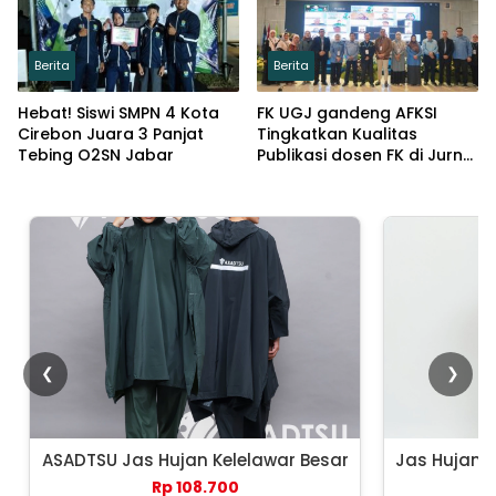
Berita
Berita
Hebat! Siswi SMPN 4 Kota
FK UGJ gandeng AFKSI
Cirebon Juara 3 Panjat
Tingkatkan Kualitas
Tebing O2SN Jabar
Publikasi dosen FK di Jurnal
Pengabdian masyarakat
❮
❯
ASADTSU Jas Hujan Kelelawar Besar
Jas Hujan 
Rp 108.700