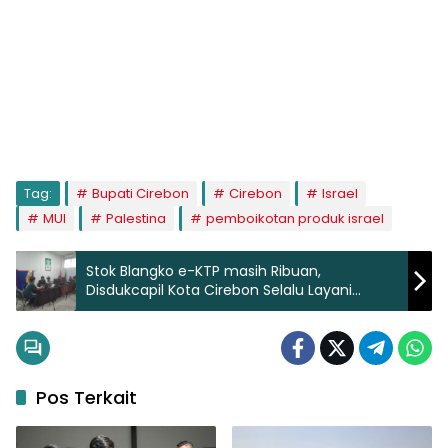
Tag:
Bupati Cirebon
Cirebon
Israel
MUI
Palestina
pemboikotan produk israel
Stok Blangko e-KTP masih Ribuan,
Disdukcapil Kota Cirebon Selalu Layani
Masyarakat
Pos Terkait