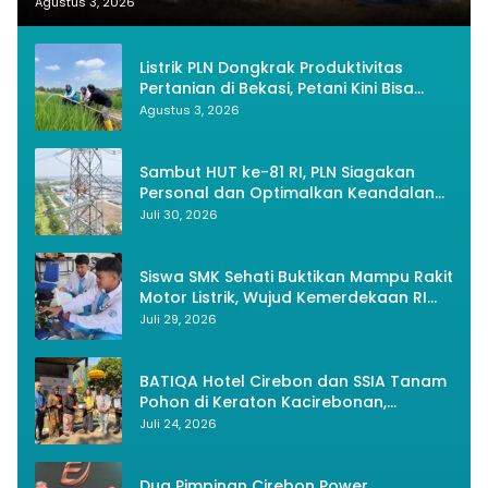
Nasionalisme
Agustus 3, 2026
Listrik PLN Dongkrak Produktivitas
Pertanian di Bekasi, Petani Kini Bisa
Panen Tiga Kali Setahun
Agustus 3, 2026
Sambut HUT ke-81 RI, PLN Siagakan
Personal dan Optimalkan Keandalan
Instalasi Transmisi
Juli 30, 2026
Siswa SMK Sehati Buktikan Mampu Rakit
Motor Listrik, Wujud Kemerdekaan RI
Melalui Inovasi dan Kemandirian
Juli 29, 2026
Generasi Muda
BATIQA Hotel Cirebon dan SSIA Tanam
Pohon di Keraton Kacirebonan,
Lestarikan Budaya dan Lingkungan
Juli 24, 2026
Dua Pimpinan Cirebon Power