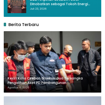
Dinobatkan sebagai Tokoh Energi
Berkelanjutan 2026
Juli 23, 2026
Berita Terbaru
Kejari Kota Cirebon Eksekusi Dua Tersangka
Pengalihan Aset PD Pembangunan
Agustus 6, 2026