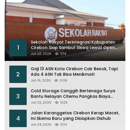
Sekolah Rakyat Terintegrasi Kabupaten
1
Cirebon Siap Sambut Siswa Lewat Open
House dan MPLS
Juli 28, 2026
1174
Gaji 13 ASN Kota Cirebon Cair Besok, Tapi
2
Ada 4 ASN Tak Bisa Menikmati
Juli 16, 2026
1028
Cold Storage Canggih Bertenaga Surya
3
Bantu Nelayan Citemu Pangkas Biaya
Operasional
Juli 22, 2026
1025
Jalan Karanggetas Cirebon Kerap Macet,
4
Ini Skema Baru yang Disiapkan Dishub
Juli 24, 2026
1014