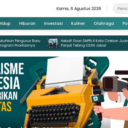
Kamis, 6 Agustus 2026
Hidup
Hiburan
Investasi
Kuliner
Olahraga
Pol
 Baru
Hebat! Siswi SMPN 4 Kota Cirebon Juara 3
FK 
nya
Panjat Tebing O2SN Jabar
Kua
Pen