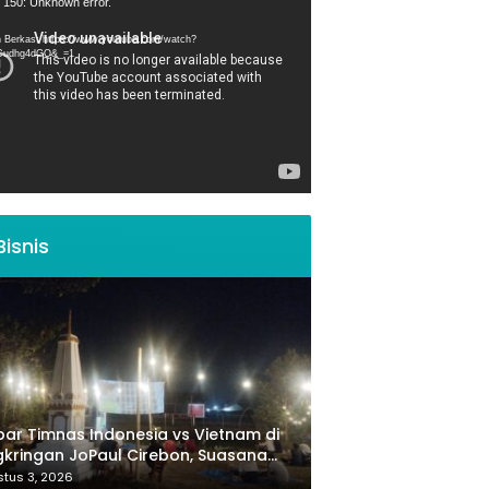
tar
 150: Unknown error.
 Berkas: https://www.youtube.com/watch?
Cudhg4dGQ&_=1
Bisnis
ar Timnas Indonesia vs Vietnam di
kringan JoPaul Cirebon, Suasana
iah Penuh Nasionalisme
tus 3, 2026