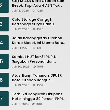
Gaji 13 ASN Kota Cirebon Cair
2
Besok, Tapi Ada 4 ASN Tak
Bisa Menikmati
Juli 16, 2026
1026
Cold Storage Canggih
3
Bertenaga Surya Bantu
Nelayan Citemu Pangkas
Juli 22, 2026
1020
Biaya Operasional
Jalan Karanggetas Cirebon
4
Kerap Macet, Ini Skema Baru
yang Disiapkan Dishub
Juli 24, 2026
1013
Sambut HUT ke-81 RI, PLN
5
Siagakan Personal dan
Optimalkan Keandalan
Juli 30, 2026
1005
Instalasi Transmisi
Atasi Banjir Tahunan, DPUTR
6
Kota Cirebon Bangun
Tanggul dan Normalisasi
Juli 23, 2026
1002
Sungai Kijing
Terbukti Dongkrak Okupansi
7
Hotel hingga 80 Persen, PHRI :
Perbanyak Event Olahraga di
Juli 14, 2026
1001
Cirebon