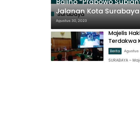
Baliho “Prabowo Subian
Jalanan Kota Surabaya
Surabaya
Agustus 30, 2023
Majelis Ha
Terdakwa 
Berita
Agustus 
SURABAYA – Maje