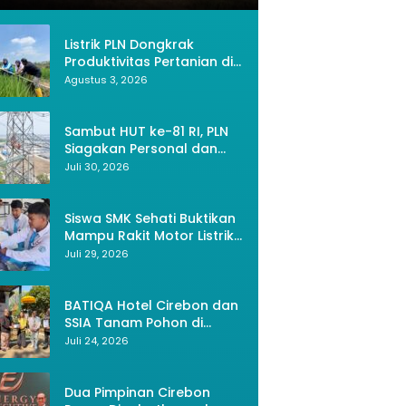
Listrik PLN Dongkrak
Produktivitas Pertanian di
Bekasi, Petani Kini Bisa
Agustus 3, 2026
Panen Tiga Kali Setahun
Sambut HUT ke-81 RI, PLN
Siagakan Personal dan
Optimalkan Keandalan
Juli 30, 2026
Instalasi Transmisi
Siswa SMK Sehati Buktikan
Mampu Rakit Motor Listrik,
Wujud Kemerdekaan RI
Juli 29, 2026
Melalui Inovasi dan
Kemandirian Generasi
Muda
BATIQA Hotel Cirebon dan
SSIA Tanam Pohon di
Keraton Kacirebonan,
Juli 24, 2026
Lestarikan Budaya dan
Lingkungan
Dua Pimpinan Cirebon