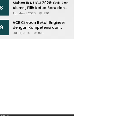
Mubes IKA UGJ 2026: Satukan
8
Alumni, Pilih Ketua Baru dan
Perkuat Jejaring
Agustus 1, 2026
996
ACE Cirebon Bekali Engineer
9
dengan Kompetensi dan
Efisiensi Energi
Juli 18, 2026
995