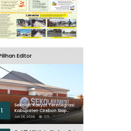
Pilihan Editor
Sekolah Rakyat Terintegrasi
1
Kabupaten Cirebon Siap
Sambut Siswa Lewat Open
Juli 28, 2026
1171
House dan MPLS