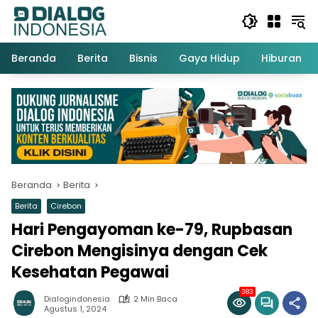
Langsung
ke
konten
Beranda
Berita
Bisnis
Gaya Hidup
Hiburan
Beranda
Berita
Berita
Cirebon
Hari Pengayoman ke-79, Rupbasan
Cirebon Mengisinya dengan Cek
Kesehatan Pegawai
383
Dialogindonesia
2 Min Baca
Agustus 1, 2024