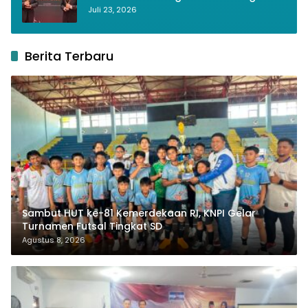
Berkelanjutan 2026
Juli 23, 2026
Berita Terbaru
Sambut HUT ke-81 Kemerdekaan RI, KNPI Gelar
Turnamen Futsal Tingkat SD
Agustus 8, 2026