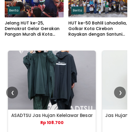
Berita
Berita
Jelang HUT ke-25,
HUT ke-50 Bahlil Lahadalia,
Demokrat Gelar Gerakan
Golkar Kota Cirebon
Pangan Murah di Kota
Rayakan dengan Santuni
Cirebon
Puluhan Anak Yatim
❮
❯
ASADTSU Jas Hujan Kelelawar Besar
Jas Hujan 
Rp 108.700