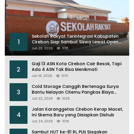
Sekolah Rakyat Terintegrasi Kabupaten
1
Cirebon Siap Sambut Siswa Lewat Open
House dan MPLS
Juli 28, 2026
1178
Gaji 13 ASN Kota Cirebon Cair Besok, Tapi
2
Ada 4 ASN Tak Bisa Menikmati
Juli 16, 2026
1031
Cold Storage Canggih Bertenaga Surya
3
Bantu Nelayan Citemu Pangkas Biaya
Operasional
Juli 22, 2026
1028
Jalan Karanggetas Cirebon Kerap Macet,
4
Ini Skema Baru yang Disiapkan Dishub
Juli 24, 2026
1016
Sambut HUT ke-81 RI, PLN Siagakan