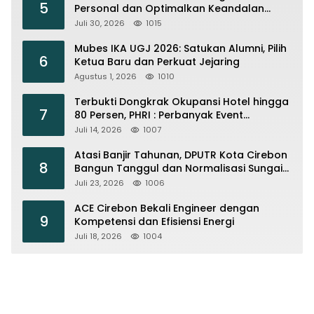
5
Personal dan Optimalkan Keandalan
Instalasi Transmisi
Juli 30, 2026
1015
Mubes IKA UGJ 2026: Satukan Alumni, Pilih
6
Ketua Baru dan Perkuat Jejaring
Agustus 1, 2026
1010
Terbukti Dongkrak Okupansi Hotel hingga
7
80 Persen, PHRI : Perbanyak Event
Olahraga di Cirebon
Juli 14, 2026
1007
Atasi Banjir Tahunan, DPUTR Kota Cirebon
8
Bangun Tanggul dan Normalisasi Sungai
Kijing
Juli 23, 2026
1006
ACE Cirebon Bekali Engineer dengan
9
Kompetensi dan Efisiensi Energi
Juli 18, 2026
1004