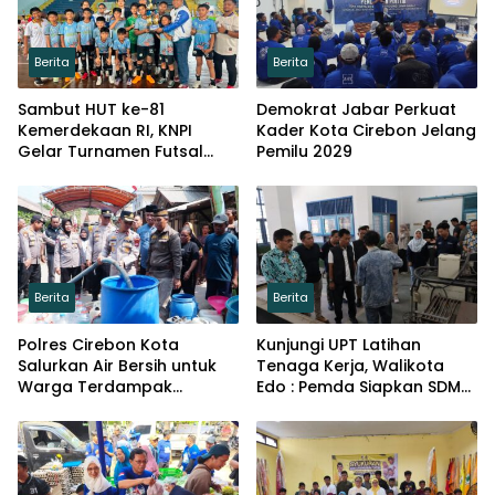
Berita
Berita
Sambut HUT ke-81
Demokrat Jabar Perkuat
Kemerdekaan RI, KNPI
Kader Kota Cirebon Jelang
Gelar Turnamen Futsal
Pemilu 2029
Tingkat SD
Berita
Berita
Polres Cirebon Kota
Kunjungi UPT Latihan
Salurkan Air Bersih untuk
Tenaga Kerja, Walikota
Warga Terdampak
Edo : Pemda Siapkan SDM
Kemarau di Argasunya
Kompeten dan Siap
Bersaing