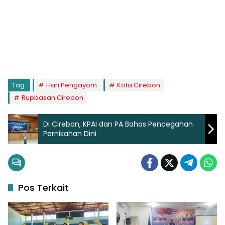
Tag:
Hari Pengayom
Kota Cirebon
Rupbasan Cirebon
Di Cirebon, KPAI dan PA Bahas Pencegahan
Pernikahan Dini
Pos Terkait