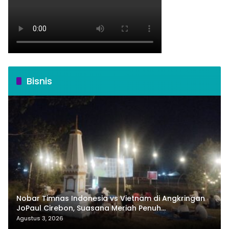
Bisnis
Nobar Timnas Indonesia vs Vietnam di Angkringan
JoPaul Cirebon, Suasana Meriah Penuh
Nasionalisme
Agustus 3, 2026