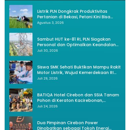
Listrik PLN Dongkrak Produktivitas
Pertanian di Bekasi, Petani Kini Bisa
Panen Tiga Kali Setahun
Agustus 3, 2026
Sambut HUT ke-81 RI, PLN Siagakan
Personal dan Optimalkan Keandalan
Instalasi Transmisi
Juli 30, 2026
Siswa SMK Sehati Buktikan Mampu Rakit
Motor Listrik, Wujud Kemerdekaan RI
Melalui Inovasi dan Kemandirian
Juli 29, 2026
Generasi Muda
BATIQA Hotel Cirebon dan SSIA Tanam
Pohon di Keraton Kacirebonan,
Lestarikan Budaya dan Lingkungan
Juli 24, 2026
Dua Pimpinan Cirebon Power
Dinobatkan sebagai Tokoh Energi