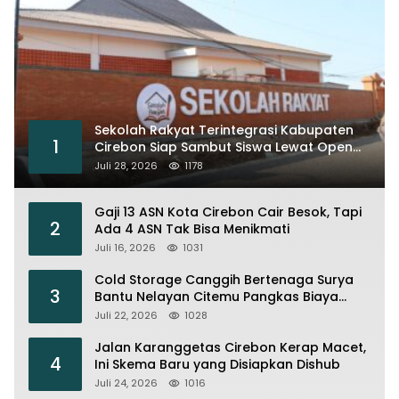
Sekolah Rakyat Terintegrasi Kabupaten
1
Cirebon Siap Sambut Siswa Lewat Open
House dan MPLS
Juli 28, 2026
1178
Gaji 13 ASN Kota Cirebon Cair Besok, Tapi
2
Ada 4 ASN Tak Bisa Menikmati
Juli 16, 2026
1031
Cold Storage Canggih Bertenaga Surya
3
Bantu Nelayan Citemu Pangkas Biaya
Operasional
Juli 22, 2026
1028
Jalan Karanggetas Cirebon Kerap Macet,
4
Ini Skema Baru yang Disiapkan Dishub
Juli 24, 2026
1016