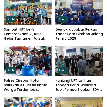
Berita
Berita
Sambut HUT ke-81
Demokrat Jabar Perkuat
Kemerdekaan RI, KNPI
Kader Kota Cirebon Jelang
Gelar Turnamen Futsal
Pemilu 2029
Tingkat SD
Berita
Berita
Polres Cirebon Kota
Kunjungi UPT Latihan
Salurkan Air Bersih untuk
Tenaga Kerja, Walikota
Warga Terdampak
Edo : Pemda Siapkan SDM
Kemarau di Argasunya
Kompeten dan Siap
Bersaing