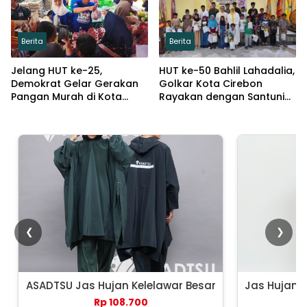
Berita
Berita
Jelang HUT ke-25,
HUT ke-50 Bahlil Lahadalia,
Demokrat Gelar Gerakan
Golkar Kota Cirebon
Pangan Murah di Kota
Rayakan dengan Santuni
Cirebon
Puluhan Anak Yatim
❮
❯
ASADTSU Jas Hujan Kelelawar Besar
Jas Hujan 
Rp 108.700