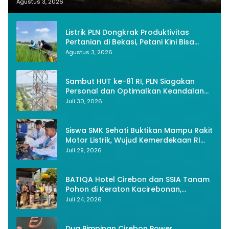
Nasionalisme
Agustus 3, 2026
Listrik PLN Dongkrak Produktivitas
Pertanian di Bekasi, Petani Kini Bisa
Panen Tiga Kali Setahun
Agustus 3, 2026
Sambut HUT ke-81 RI, PLN Siagakan
Personal dan Optimalkan Keandalan
Instalasi Transmisi
Juli 30, 2026
Siswa SMK Sehati Buktikan Mampu Rakit
Motor Listrik, Wujud Kemerdekaan RI
Melalui Inovasi dan Kemandirian
Juli 29, 2026
Generasi Muda
BATIQA Hotel Cirebon dan SSIA Tanam
Pohon di Keraton Kacirebonan,
Lestarikan Budaya dan Lingkungan
Juli 24, 2026
Dua Pimpinan Cirebon Power