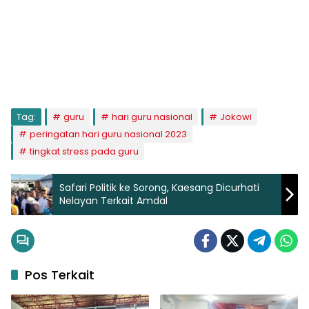
Tag:
guru
hari guru nasional
Jokowi
peringatan hari guru nasional 2023
tingkat stress pada guru
Safari Politik ke Sorong, Kaesang Dicurhati
Nelayan Terkait Amdal
Pos Terkait