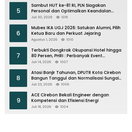
Sambut HUT ke-81 RI, PLN Siagakan
5
Personal dan Optimalkan Keandalan
Instalasi Transmisi
Juli 30, 2026
1015
Mubes IKA UGJ 2026: Satukan Alumni, Pilih
6
Ketua Baru dan Perkuat Jejaring
Agustus 1, 2026
1010
Terbukti Dongkrak Okupansi Hotel hingga
7
80 Persen, PHRI : Perbanyak Event
Olahraga di Cirebon
Juli 14, 2026
1007
Atasi Banjir Tahunan, DPUTR Kota Cirebon
8
Bangun Tanggul dan Normalisasi Sungai
Kijing
Juli 23, 2026
1006
ACE Cirebon Bekali Engineer dengan
9
Kompetensi dan Efisiensi Energi
Juli 18, 2026
1004