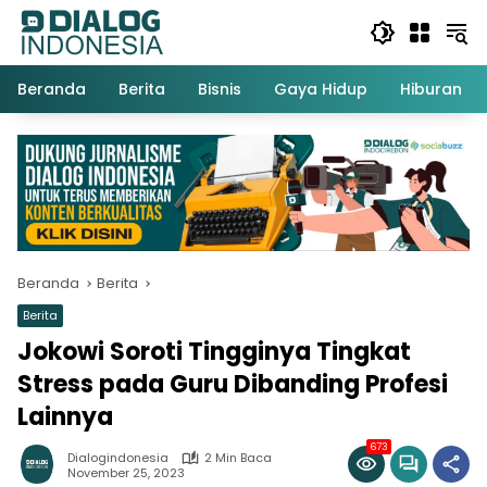
Langsung
ke
konten
Beranda
Berita
Bisnis
Gaya Hidup
Hiburan
Beranda
Berita
Berita
Jokowi Soroti Tingginya Tingkat
Stress pada Guru Dibanding Profesi
Lainnya
673
Dialogindonesia
2 Min Baca
November 25, 2023