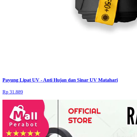
Payung Lipat UV - Anti Hujan dan Sinar UV Matahari
Rp 31.889