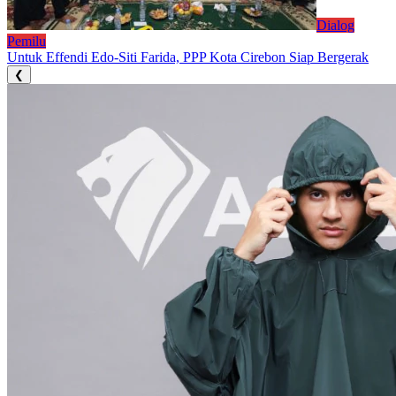
Dialog
Pemilu
Untuk Effendi Edo-Siti Farida, PPP Kota Cirebon Siap Bergerak
❮