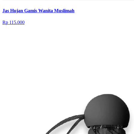
Jas Hujan Gamis Wanita Muslimah
Rp 115.000