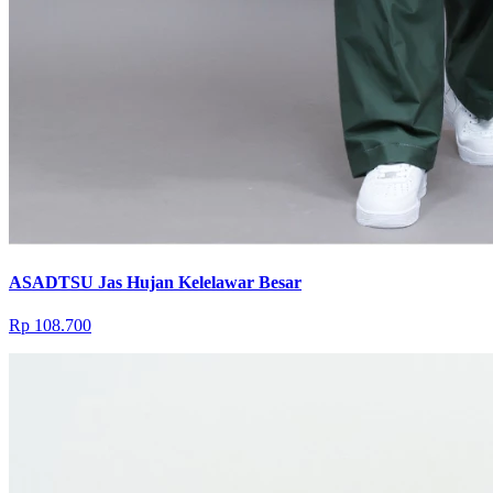
ASADTSU Jas Hujan Kelelawar Besar
Rp 108.700