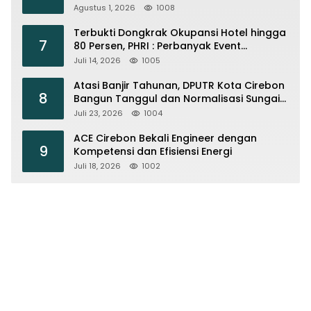
Agustus 1, 2026
1008
Terbukti Dongkrak Okupansi Hotel hingga
7
80 Persen, PHRI : Perbanyak Event
Olahraga di Cirebon
Juli 14, 2026
1005
Atasi Banjir Tahunan, DPUTR Kota Cirebon
8
Bangun Tanggul dan Normalisasi Sungai
Kijing
Juli 23, 2026
1004
ACE Cirebon Bekali Engineer dengan
9
Kompetensi dan Efisiensi Energi
Juli 18, 2026
1002