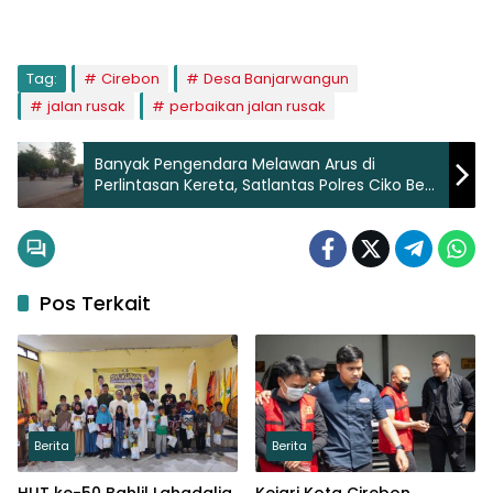
Tag:
Cirebon
Desa Banjarwangun
jalan rusak
perbaikan jalan rusak
Banyak Pengendara Melawan Arus di
Perlintasan Kereta, Satlantas Polres Ciko Beri
Imbauan
Pos Terkait
Berita
Berita