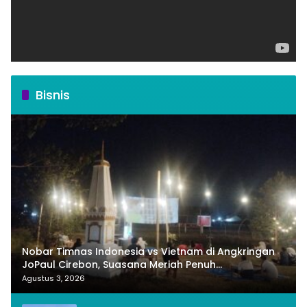
Bisnis
Nobar Timnas Indonesia vs Vietnam di Angkringan
JoPaul Cirebon, Suasana Meriah Penuh
Nasionalisme
Agustus 3, 2026