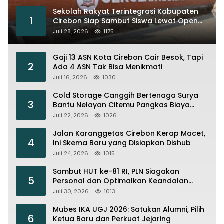
Sekolah Rakyat Terintegrasi Kabupaten
1
Cirebon Siap Sambut Siswa Lewat Open
House dan MPLS
Juli 28, 2026
1175
Gaji 13 ASN Kota Cirebon Cair Besok, Tapi
2
Ada 4 ASN Tak Bisa Menikmati
Juli 16, 2026
1030
Cold Storage Canggih Bertenaga Surya
3
Bantu Nelayan Citemu Pangkas Biaya
Operasional
Juli 22, 2026
1026
Jalan Karanggetas Cirebon Kerap Macet,
4
Ini Skema Baru yang Disiapkan Dishub
Juli 24, 2026
1015
Sambut HUT ke-81 RI, PLN Siagakan
5
Personal dan Optimalkan Keandalan
Instalasi Transmisi
Juli 30, 2026
1013
Mubes IKA UGJ 2026: Satukan Alumni, Pilih
6
Ketua Baru dan Perkuat Jejaring