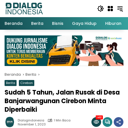
Langsung
ke
konten
Beranda
Berita
Bisnis
Gaya Hidup
Hiburan
Beranda
Berita
Berita
Cirebon
Sudah 5 Tahun, Jalan Rusak di Desa
Banjarwangunan Cirebon Minta
Diperbaiki
1482
Dialogindonesia
1 Min Baca
November 1, 2023