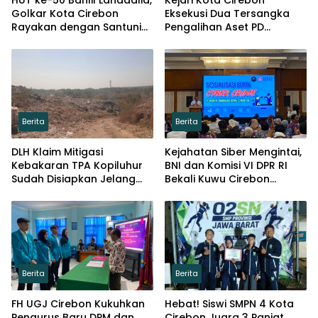
HUT ke-50 Bahlil Lahadalia,
Kejari Kota Cirebon
Golkar Kota Cirebon
Eksekusi Dua Tersangka
Rayakan dengan Santuni
Pengalihan Aset PD
Puluhan Anak Yatim
Pembangunan
Berita
Berita
DLH Klaim Mitigasi
Kejahatan Siber Mengintai,
Kebakaran TPA Kopiluhur
BNI dan Komisi VI DPR RI
Sudah Disiapkan Jelang
Bekali Kuwu Cirebon
Puncak Kemarau
Lindungi Keuangan Desa
Berita
Berita
FH UGJ Cirebon Kukuhkan
Hebat! Siswi SMPN 4 Kota
Pengurus Baru DPM dan
Cirebon Juara 3 Panjat