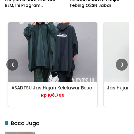
BEM, Ini Program
Tebing O2SN Jabar
Prioritasnya
❮
❯
ASADTSU Jas Hujan Kelelawar Besar
Jas Hujan 
Rp 108.700
Baca Juga