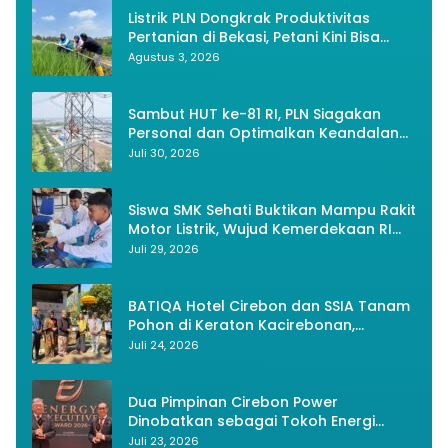
Listrik PLN Dongkrak Produktivitas
Pertanian di Bekasi, Petani Kini Bisa
Panen Tiga Kali Setahun
Agustus 3, 2026
Sambut HUT ke-81 RI, PLN Siagakan
Personal dan Optimalkan Keandalan
Instalasi Transmisi
Juli 30, 2026
Siswa SMK Sehati Buktikan Mampu Rakit
Motor Listrik, Wujud Kemerdekaan RI
Melalui Inovasi dan Kemandirian
Juli 29, 2026
Generasi Muda
BATIQA Hotel Cirebon dan SSIA Tanam
Pohon di Keraton Kacirebonan,
Lestarikan Budaya dan Lingkungan
Juli 24, 2026
Dua Pimpinan Cirebon Power
Dinobatkan sebagai Tokoh Energi
Berkelanjutan 2026
Juli 23, 2026