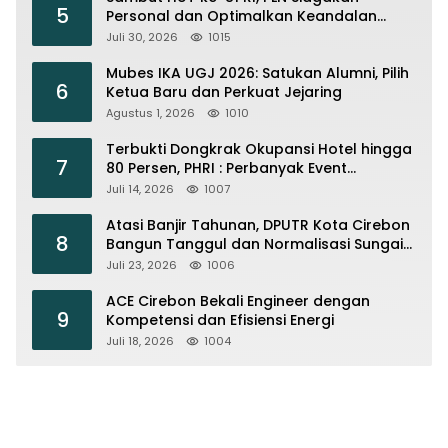
5
Personal dan Optimalkan Keandalan
Instalasi Transmisi
Juli 30, 2026
1015
Mubes IKA UGJ 2026: Satukan Alumni, Pilih
6
Ketua Baru dan Perkuat Jejaring
Agustus 1, 2026
1010
Terbukti Dongkrak Okupansi Hotel hingga
7
80 Persen, PHRI : Perbanyak Event
Olahraga di Cirebon
Juli 14, 2026
1007
Atasi Banjir Tahunan, DPUTR Kota Cirebon
8
Bangun Tanggul dan Normalisasi Sungai
Kijing
Juli 23, 2026
1006
ACE Cirebon Bekali Engineer dengan
9
Kompetensi dan Efisiensi Energi
Juli 18, 2026
1004