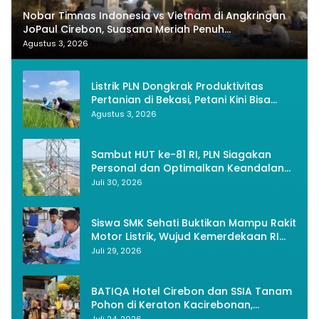
Nobar Timnas Indonesia vs Vietnam di Angkringan
JoPaul Cirebon, Suasana Meriah Penuh
Nasionalisme
Agustus 3, 2026
Listrik PLN Dongkrak Produktivitas
Pertanian di Bekasi, Petani Kini Bisa
Panen Tiga Kali Setahun
Agustus 3, 2026
Sambut HUT ke-81 RI, PLN Siagakan
Personal dan Optimalkan Keandalan
Instalasi Transmisi
Juli 30, 2026
Siswa SMK Sehati Buktikan Mampu Rakit
Motor Listrik, Wujud Kemerdekaan RI
Melalui Inovasi dan Kemandirian
Juli 29, 2026
Generasi Muda
BATIQA Hotel Cirebon dan SSIA Tanam
Pohon di Keraton Kacirebonan,
Lestarikan Budaya dan Lingkungan
Juli 24, 2026