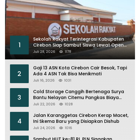
Sekolah Rakyat Terintegrasi Kabupaten
1
Cirebon Siap Sambut Siswa Lewat Open
House dan MPLS
Juli 28, 2026
1178
Gaji 13 ASN Kota Cirebon Cair Besok, Tapi
2
Ada 4 ASN Tak Bisa Menikmati
Juli 16, 2026
1031
Cold Storage Canggih Bertenaga Surya
3
Bantu Nelayan Citemu Pangkas Biaya
Operasional
Juli 22, 2026
1028
Jalan Karanggetas Cirebon Kerap Macet,
4
Ini Skema Baru yang Disiapkan Dishub
Juli 24, 2026
1016
Sambut HUT ke-81 RI, PLN Siagakan