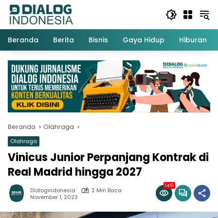
Langsung
ke
konten
Beranda
Berita
Bisnis
Gaya Hidup
Hiburan
Beranda
Olahraga
Olahraga
Vinicus Junior Perpanjang Kontrak di
Real Madrid hingga 2027
1461
Dialogindonesia
2 Min Baca
November 1, 2023