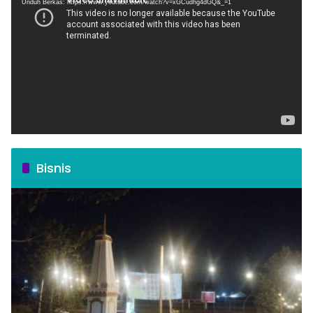
Unduh Berkas: https://www.youtube.com/watch?v=xGCudhg4dGQ&_=1
Bisnis