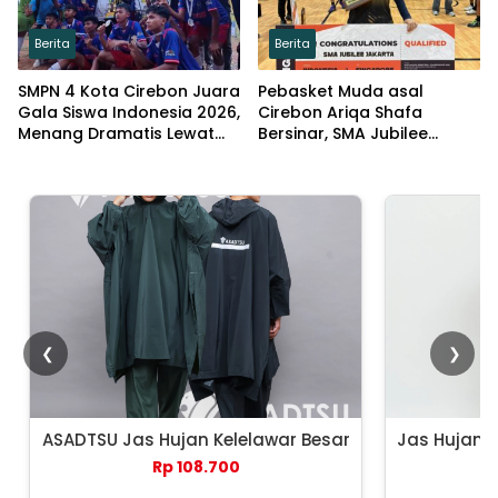
Berita
Berita
SMPN 4 Kota Cirebon Juara
Pebasket Muda asal
Gala Siswa Indonesia 2026,
Cirebon Ariqa Shafa
Menang Dramatis Lewat
Bersinar, SMA Jubilee
Adu Penalti
Jakarta Juara HSBC 2026
❮
❯
ASADTSU Jas Hujan Kelelawar Besar
Jas Hujan 
Rp 108.700