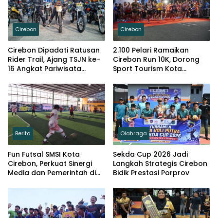
Cirebon
Cirebon
Cirebon Dipadati Ratusan
2.100 Pelari Ramaikan
Rider Trail, Ajang TSJN ke-
Cirebon Run 10K, Dorong
16 Angkat Pariwisata
Sport Tourism Kota
Daerah
Cirebon
Berita
Olahraga
Fun Futsal SMSI Kota
Sekda Cup 2026 Jadi
Cirebon, Perkuat Sinergi
Langkah Strategis Cirebon
Media dan Pemerintah di
Bidik Prestasi Porprov
Momentum Harjad ke-599
Cirebon