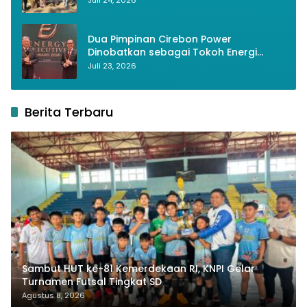
Dua Pimpinan Cirebon Power
Dinobatkan sebagai Tokoh Energi
Berkelanjutan 2026
Juli 23, 2026
Berita Terbaru
Sambut HUT ke-81 Kemerdekaan RI, KNPI Gelar
Turnamen Futsal Tingkat SD
Agustus 8, 2026