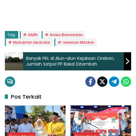
Tag:
AMIN
Anies Baswedan
Muhaimin Iskandar
relawan tiktoker
Banyak PKL di Alun-alun Kejaksan Cirebon,
Jumlah Satpol PP Bakal Ditambah
Pos Terkait