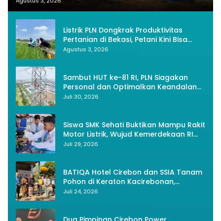
Nasionalisme
Agustus 3, 2026
Listrik PLN Dongkrak Produktivitas
Pertanian di Bekasi, Petani Kini Bisa
Panen Tiga Kali Setahun
Agustus 3, 2026
Sambut HUT ke-81 RI, PLN Siagakan
Personal dan Optimalkan Keandalan
Instalasi Transmisi
Juli 30, 2026
Siswa SMK Sehati Buktikan Mampu Rakit
Motor Listrik, Wujud Kemerdekaan RI
Melalui Inovasi dan Kemandirian
Juli 29, 2026
Generasi Muda
BATIQA Hotel Cirebon dan SSIA Tanam
Pohon di Keraton Kacirebonan,
Lestarikan Budaya dan Lingkungan
Juli 24, 2026
Dua Pimpinan Cirebon Power