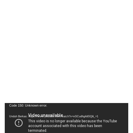
Pemutar
Code 150: Unknown error.
Video
Unduh Berkas: https://www.youtube.com/watch?v=xGCudhg4dGQ&_=1