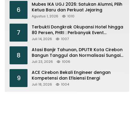
Mubes IKA UGJ 2026: Satukan Alumni, Pilih
6
Ketua Baru dan Perkuat Jejaring
Agustus 1, 2026
1010
Terbukti Dongkrak Okupansi Hotel hingga
7
80 Persen, PHRI : Perbanyak Event
Olahraga di Cirebon
Juli 14, 2026
1007
Atasi Banjir Tahunan, DPUTR Kota Cirebon
8
Bangun Tanggul dan Normalisasi Sungai
Kijing
Juli 23, 2026
1006
ACE Cirebon Bekali Engineer dengan
9
Kompetensi dan Efisiensi Energi
Juli 18, 2026
1004