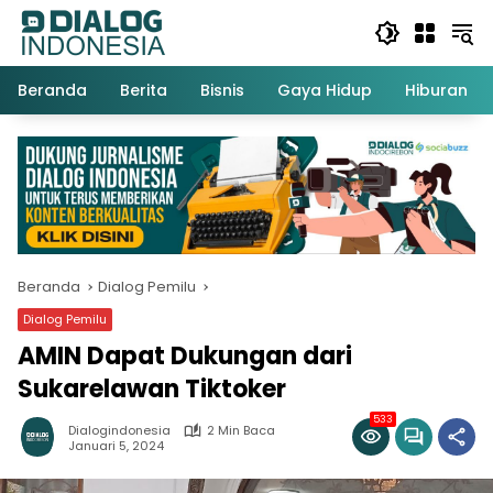
Langsung
ke
konten
Beranda
Berita
Bisnis
Gaya Hidup
Hiburan
Beranda
Dialog Pemilu
Dialog Pemilu
AMIN Dapat Dukungan dari
Sukarelawan Tiktoker
533
Dialogindonesia
2 Min Baca
Januari 5, 2024