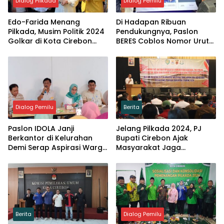
Dialog Pilkada
Dialog Pemilu
Edo-Farida Menang
Di Hadapan Ribuan
Pilkada, Musim Politik 2024
Pendukungnya, Paslon
Golkar di Kota Cirebon
BERES Coblos Nomor Urut
Meraih Treble Winner
2
Dialog Pemilu
Berita
Paslon IDOLA Janji
Jelang Pilkada 2024, PJ
Berkantor di Kelurahan
Bupati Cirebon Ajak
Demi Serap Aspirasi Warga
Masyarakat Jaga
Kota Cirebon
Kondusivitas dan
Waspadai Politik Uang
Berita
Dialog Pemilu