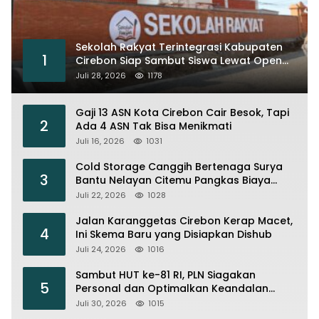
Sekolah Rakyat Terintegrasi Kabupaten
1
Cirebon Siap Sambut Siswa Lewat Open
House dan MPLS
Juli 28, 2026
1178
Gaji 13 ASN Kota Cirebon Cair Besok, Tapi
2
Ada 4 ASN Tak Bisa Menikmati
Juli 16, 2026
1031
Cold Storage Canggih Bertenaga Surya
3
Bantu Nelayan Citemu Pangkas Biaya
Operasional
Juli 22, 2026
1028
Jalan Karanggetas Cirebon Kerap Macet,
4
Ini Skema Baru yang Disiapkan Dishub
Juli 24, 2026
1016
Sambut HUT ke-81 RI, PLN Siagakan
5
Personal dan Optimalkan Keandalan
Instalasi Transmisi
Juli 30, 2026
1015