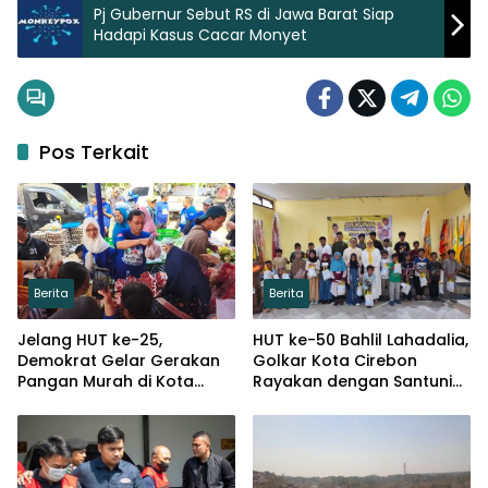
Pj Gubernur Sebut RS di Jawa Barat Siap
Hadapi Kasus Cacar Monyet
Pos Terkait
Berita
Berita
Jelang HUT ke-25,
HUT ke-50 Bahlil Lahadalia,
Demokrat Gelar Gerakan
Golkar Kota Cirebon
Pangan Murah di Kota
Rayakan dengan Santuni
Cirebon
Puluhan Anak Yatim