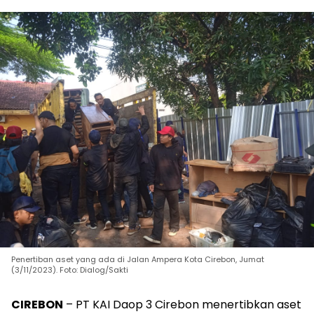
Penertiban aset yang ada di Jalan Ampera Kota Cirebon, Jumat
(3/11/2023). Foto: Dialog/Sakti
CIREBON
– PT KAI Daop 3 Cirebon menertibkan aset