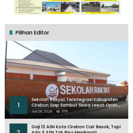
Pilihan Editor
Sekolah Rakyat Terintegrasi Kabupaten
1
Cirebon Siap Sambut Siswa Lewat Open
House dan MPLS
Juli 28, 2026
1176
Gaji 13 ASN Kota Cirebon Cair Besok, Tapi
2
Ada 4 ASN Tak Bisa Menikmati