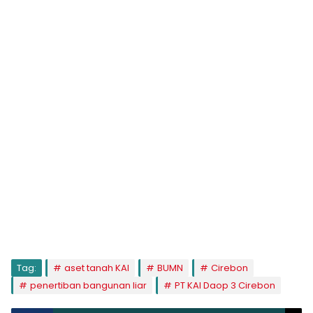
Tag:
aset tanah KAI
BUMN
Cirebon
penertiban bangunan liar
PT KAI Daop 3 Cirebon