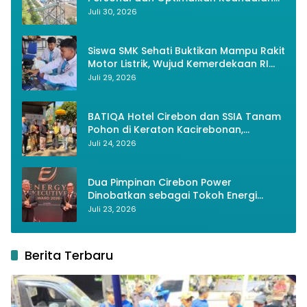
Instalasi Transmisi
Juli 30, 2026
Siswa SMK Sehati Buktikan Mampu Rakit
Motor Listrik, Wujud Kemerdekaan RI
Melalui Inovasi dan Kemandirian
Juli 29, 2026
Generasi Muda
BATIQA Hotel Cirebon dan SSIA Tanam
Pohon di Keraton Kacirebonan,
Lestarikan Budaya dan Lingkungan
Juli 24, 2026
Dua Pimpinan Cirebon Power
Dinobatkan sebagai Tokoh Energi
Berkelanjutan 2026
Juli 23, 2026
Berita Terbaru