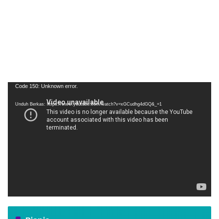
Pemutar
Code 150: Unknown error.
Video
Unduh Berkas: https://www.youtube.com/watch?v=xGCudhg4dGQ&_=1