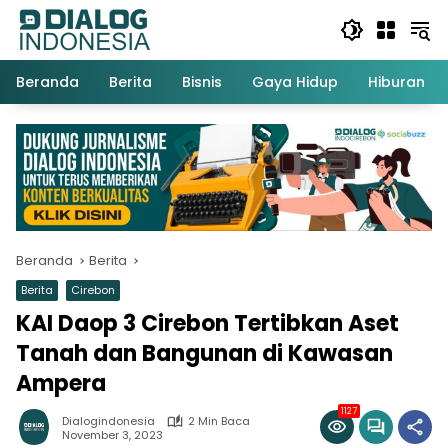
Langsung
ke
konten
Beranda
Berita
Bisnis
Gaya Hidup
Hiburan
Beranda
Berita
Berita
Cirebon
KAI Daop 3 Cirebon Tertibkan Aset
Tanah dan Bangunan di Kawasan
Ampera
1127
Dialogindonesia
2 Min Baca
November 3, 2023