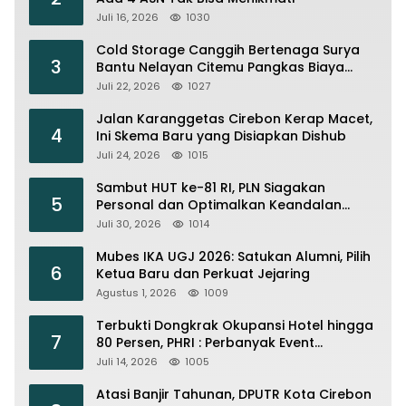
Juli 16, 2026
1030
Cold Storage Canggih Bertenaga Surya
3
Bantu Nelayan Citemu Pangkas Biaya
Operasional
Juli 22, 2026
1027
Jalan Karanggetas Cirebon Kerap Macet,
4
Ini Skema Baru yang Disiapkan Dishub
Juli 24, 2026
1015
Sambut HUT ke-81 RI, PLN Siagakan
5
Personal dan Optimalkan Keandalan
Instalasi Transmisi
Juli 30, 2026
1014
Mubes IKA UGJ 2026: Satukan Alumni, Pilih
6
Ketua Baru dan Perkuat Jejaring
Agustus 1, 2026
1009
Terbukti Dongkrak Okupansi Hotel hingga
7
80 Persen, PHRI : Perbanyak Event
Olahraga di Cirebon
Juli 14, 2026
1005
Atasi Banjir Tahunan, DPUTR Kota Cirebon