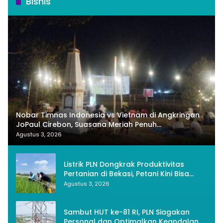
Bisnis
Nobar Timnas Indonesia vs Vietnam di Angkringan
JoPaul Cirebon, Suasana Meriah Penuh
Nasionalisme
Agustus 3, 2026
Listrik PLN Dongkrak Produktivitas
Pertanian di Bekasi, Petani Kini Bisa
Panen Tiga Kali Setahun
Agustus 3, 2026
Sambut HUT ke-81 RI, PLN Siagakan
Personal dan Optimalkan Keandalan