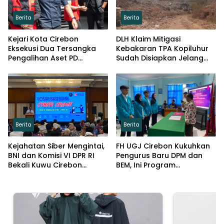
Berita
Berita
Kejari Kota Cirebon
DLH Klaim Mitigasi
Eksekusi Dua Tersangka
Kebakaran TPA Kopiluhur
Pengalihan Aset PD
Sudah Disiapkan Jelang
Pembangunan
Puncak Kemarau
Berita
Berita
Kejahatan Siber Mengintai,
FH UGJ Cirebon Kukuhkan
BNI dan Komisi VI DPR RI
Pengurus Baru DPM dan
Bekali Kuwu Cirebon
BEM, Ini Program
Lindungi Keuangan Desa
Prioritasnya