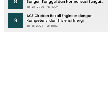
8
Bangun Tanggul dan Normalisasi Sungai
Kijing
Juli 23, 2026
1004
ACE Cirebon Bekali Engineer dengan
9
Kompetensi dan Efisiensi Energi
Juli 18, 2026
1003