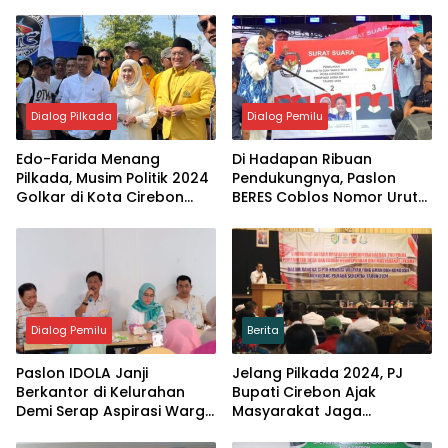
Dialog Pilkada
Dialog Pemilu
Edo-Farida Menang
Di Hadapan Ribuan
Pilkada, Musim Politik 2024
Pendukungnya, Paslon
Golkar di Kota Cirebon
BERES Coblos Nomor Urut
Meraih Treble Winner
2
Dialog Pemilu
Berita
Paslon IDOLA Janji
Jelang Pilkada 2024, PJ
Berkantor di Kelurahan
Bupati Cirebon Ajak
Demi Serap Aspirasi Warga
Masyarakat Jaga
Kota Cirebon
Kondusivitas dan