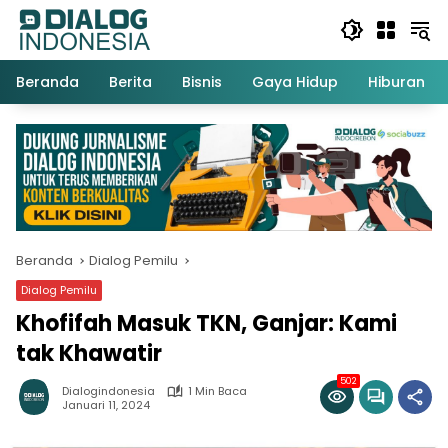
Langsung
ke
konten
Beranda
Berita
Bisnis
Gaya Hidup
Hiburan
Beranda
Dialog Pemilu
Dialog Pemilu
Khofifah Masuk TKN, Ganjar: Kami
tak Khawatir
502
Dialogindonesia
1 Min Baca
Januari 11, 2024