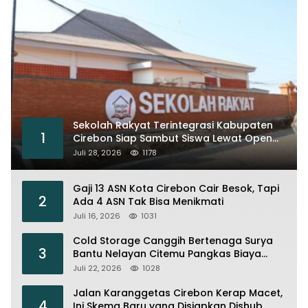
Sekolah Rakyat Terintegrasi Kabupaten
1
Cirebon Siap Sambut Siswa Lewat Open
House dan MPLS
Juli 28, 2026
1178
Gaji 13 ASN Kota Cirebon Cair Besok, Tapi
2
Ada 4 ASN Tak Bisa Menikmati
Juli 16, 2026
1031
Cold Storage Canggih Bertenaga Surya
3
Bantu Nelayan Citemu Pangkas Biaya
Operasional
Juli 22, 2026
1028
Jalan Karanggetas Cirebon Kerap Macet,
4
Ini Skema Baru yang Disiapkan Dishub