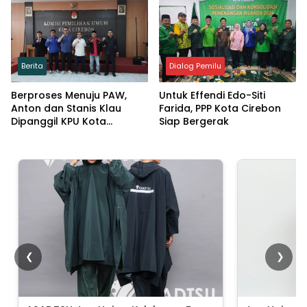
Waspadai Politik Uang
Berita
Dialog Pemilu
Berproses Menuju PAW,
Untuk Effendi Edo-Siti
Anton dan Stanis Klau
Farida, PPP Kota Cirebon
Dipanggil KPU Kota
Siap Bergerak
Cirebon
❮
❯