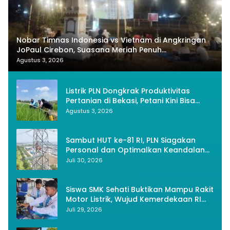
Nobar Timnas Indonesia vs Vietnam di Angkringan
JoPaul Cirebon, Suasana Meriah Penuh
Nasionalisme
Agustus 3, 2026
Listrik PLN Dongkrak Produktivitas
Pertanian di Bekasi, Petani Kini Bisa
Panen Tiga Kali Setahun
Agustus 3, 2026
Sambut HUT ke-81 RI, PLN Siagakan
Personal dan Optimalkan Keandalan
Instalasi Transmisi
Juli 30, 2026
Siswa SMK Sehati Buktikan Mampu Rakit
Motor Listrik, Wujud Kemerdekaan RI
Melalui Inovasi dan Kemandirian
Juli 29, 2026
Generasi Muda