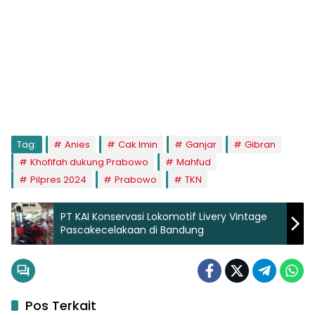
Tag:
Anies
Cak Imin
Ganjar
Gibran
Khofifah dukung Prabowo
Mahfud
Pilpres 2024
Prabowo
TKN
PT KAI Konservasi Lokomotif Livery Vintage
Pascakecelakaan di Bandung
Pos Terkait