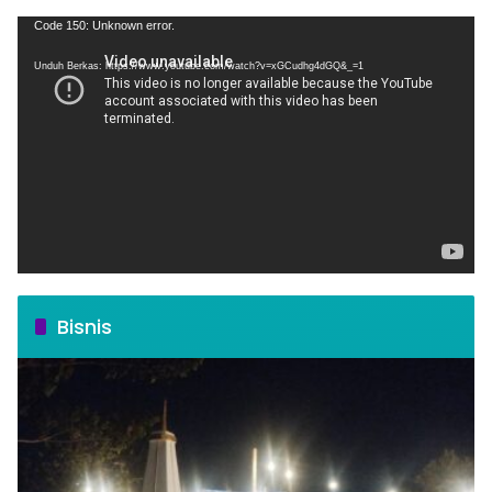
Pemutar
Code 150: Unknown error.
Video
Unduh Berkas: https://www.youtube.com/watch?v=xGCudhg4dGQ&_=1
Bisnis