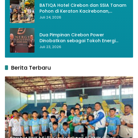
BATIQA Hotel Cirebon dan SSIA Tanam
Pohon di Keraton Kacirebonan,
Lestarikan Budaya dan Lingkungan
Juli 24, 2026
Dua Pimpinan Cirebon Power
Dinobatkan sebagai Tokoh Energi
Berkelanjutan 2026
Juli 23, 2026
Berita Terbaru