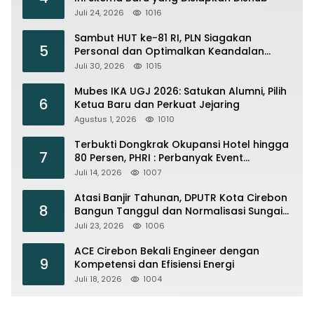
Juli 24, 2026
1016
Sambut HUT ke-81 RI, PLN Siagakan
5
Personal dan Optimalkan Keandalan
Instalasi Transmisi
Juli 30, 2026
1015
Mubes IKA UGJ 2026: Satukan Alumni, Pilih
6
Ketua Baru dan Perkuat Jejaring
Agustus 1, 2026
1010
Terbukti Dongkrak Okupansi Hotel hingga
7
80 Persen, PHRI : Perbanyak Event
Olahraga di Cirebon
Juli 14, 2026
1007
Atasi Banjir Tahunan, DPUTR Kota Cirebon
8
Bangun Tanggul dan Normalisasi Sungai
Kijing
Juli 23, 2026
1006
ACE Cirebon Bekali Engineer dengan
9
Kompetensi dan Efisiensi Energi
Juli 18, 2026
1004