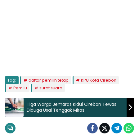
Tag:
daftar pemilih tetap
KPU Kota Cirebon
Pemilu
surat suara
Tiga Warga Jemaras Kidul Cirebon Tewas
Diduga Usai Tenggak Miras