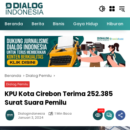
Langsung
ke
konten
Beranda
Berita
Bisnis
Gaya Hidup
Hiburan
Beranda
Dialog Pemilu
Dialog Pemilu
KPU Kota Cirebon Terima 252.385
Surat Suara Pemilu
466
Dialogindonesia
1 Min Baca
Januari 3, 2024