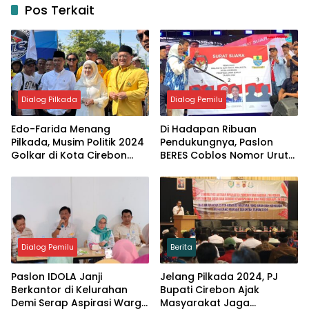
Pos Terkait
Dialog Pilkada
Dialog Pemilu
Edo-Farida Menang
Di Hadapan Ribuan
Pilkada, Musim Politik 2024
Pendukungnya, Paslon
Golkar di Kota Cirebon
BERES Coblos Nomor Urut
Meraih Treble Winner
2
Dialog Pemilu
Berita
Paslon IDOLA Janji
Jelang Pilkada 2024, PJ
Berkantor di Kelurahan
Bupati Cirebon Ajak
Demi Serap Aspirasi Warga
Masyarakat Jaga