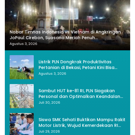
Nobar Timnas Indonesia vs Vietnam di Angkringan
JoPaul Cirebon, Suasana Meriah Penuh
Nasionalisme
Agustus 3, 2026
Listrik PLN Dongkrak Produktivitas
Pertanian di Bekasi, Petani Kini Bisa
Panen Tiga Kali Setahun
Agustus 3, 2026
Sambut HUT ke-81 RI, PLN Siagakan
Personal dan Optimalkan Keandalan
Instalasi Transmisi
Juli 30, 2026
Siswa SMK Sehati Buktikan Mampu Rakit
Motor Listrik, Wujud Kemerdekaan RI
Melalui Inovasi dan Kemandirian
Juli 29, 2026