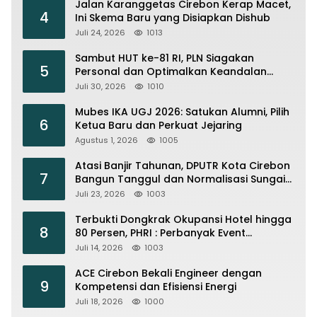
Jalan Karanggetas Cirebon Kerap Macet,
4
Ini Skema Baru yang Disiapkan Dishub
Juli 24, 2026
1013
Sambut HUT ke-81 RI, PLN Siagakan
5
Personal dan Optimalkan Keandalan
Instalasi Transmisi
Juli 30, 2026
1010
Mubes IKA UGJ 2026: Satukan Alumni, Pilih
6
Ketua Baru dan Perkuat Jejaring
Agustus 1, 2026
1005
Atasi Banjir Tahunan, DPUTR Kota Cirebon
7
Bangun Tanggul dan Normalisasi Sungai
Kijing
Juli 23, 2026
1003
Terbukti Dongkrak Okupansi Hotel hingga
8
80 Persen, PHRI : Perbanyak Event
Olahraga di Cirebon
Juli 14, 2026
1003
ACE Cirebon Bekali Engineer dengan
9
Kompetensi dan Efisiensi Energi
Juli 18, 2026
1000