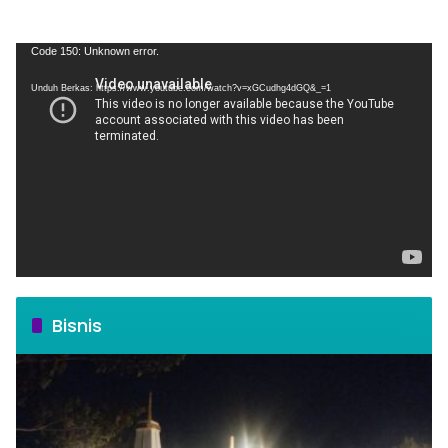
Pemutar
Code 150: Unknown error.
Video
Unduh Berkas: https://www.youtube.com/watch?v=xGCudhg4dGQ&_=1
Bisnis