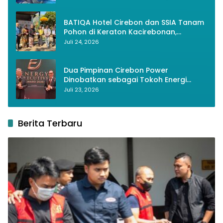
Generasi Muda
BATIQA Hotel Cirebon dan SSIA Tanam
Pohon di Keraton Kacirebonan,
Lestarikan Budaya dan Lingkungan
Juli 24, 2026
Dua Pimpinan Cirebon Power
Dinobatkan sebagai Tokoh Energi
Berkelanjutan 2026
Juli 23, 2026
Berita Terbaru