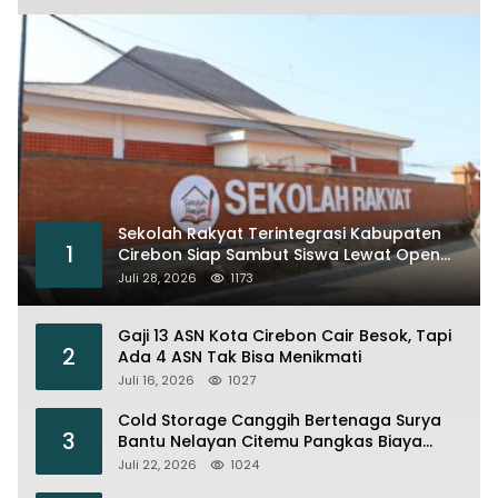
Sekolah Rakyat Terintegrasi Kabupaten
1
Cirebon Siap Sambut Siswa Lewat Open
House dan MPLS
Juli 28, 2026
1173
Gaji 13 ASN Kota Cirebon Cair Besok, Tapi
2
Ada 4 ASN Tak Bisa Menikmati
Juli 16, 2026
1027
Cold Storage Canggih Bertenaga Surya
3
Bantu Nelayan Citemu Pangkas Biaya
Operasional
Juli 22, 2026
1024