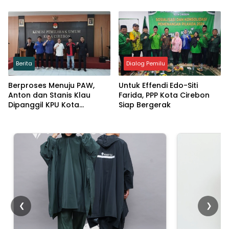
Kota Cirebon
Kondusivitas dan
Waspadai Politik Uang
Berita
Dialog Pemilu
Berproses Menuju PAW,
Untuk Effendi Edo-Siti
Anton dan Stanis Klau
Farida, PPP Kota Cirebon
Dipanggil KPU Kota
Siap Bergerak
Cirebon
❮
❯