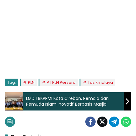
Tag:
PLN
PT PLN Persero
Tasikmalaya
LMD I BKPRMI Kota Cirebon, Remaja dan
Pemuda Islam Inovatif Berbasis Masjid