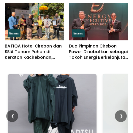
Kemandirian Generasi
Muda
Bisnis
Bisnis
BATIQA Hotel Cirebon dan
Dua Pimpinan Cirebon
SSIA Tanam Pohon di
Power Dinobatkan sebagai
Keraton Kacirebonan,
Tokoh Energi Berkelanjutan
Lestarikan Budaya dan
2026
Lingkungan
❮
❯