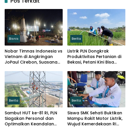
Pos Terkait
Bisnis
Berita
Nobar Timnas Indonesia vs
Listrik PLN Dongkrak
Vietnam di Angkringan
Produktivitas Pertanian di
JoPaul Cirebon, Suasana
Bekasi, Petani Kini Bisa
Meriah Penuh Nasionalisme
Panen Tiga Kali Setahun
Berita
Berita
Sambut HUT ke-81 RI, PLN
Siswa SMK Sehati Buktikan
Siagakan Personal dan
Mampu Rakit Motor Listrik,
Optimalkan Keandalan
Wujud Kemerdekaan RI
Instalasi Transmisi
Melalui Inovasi dan