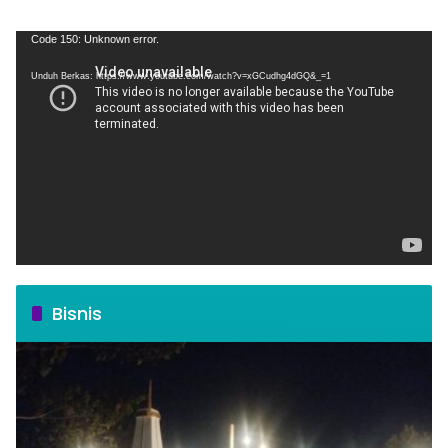
Pemutar
Code 150: Unknown error.
Video
Unduh Berkas: https://www.youtube.com/watch?v=xGCudhg4dGQ&_=1
Bisnis