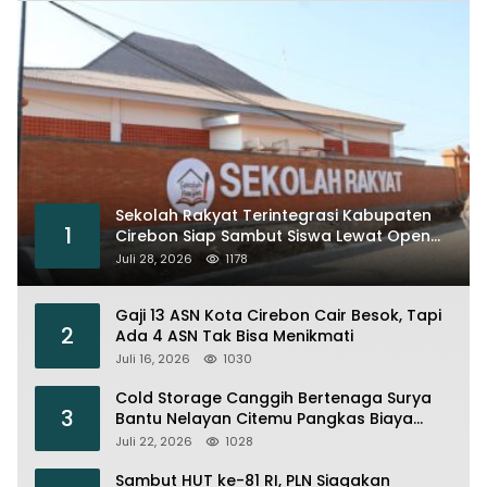
Sekolah Rakyat Terintegrasi Kabupaten
1
Cirebon Siap Sambut Siswa Lewat Open
House dan MPLS
Juli 28, 2026
1178
Gaji 13 ASN Kota Cirebon Cair Besok, Tapi
2
Ada 4 ASN Tak Bisa Menikmati
Juli 16, 2026
1030
Cold Storage Canggih Bertenaga Surya
3
Bantu Nelayan Citemu Pangkas Biaya
Operasional
Juli 22, 2026
1028
Sambut HUT ke-81 RI, PLN Siagakan