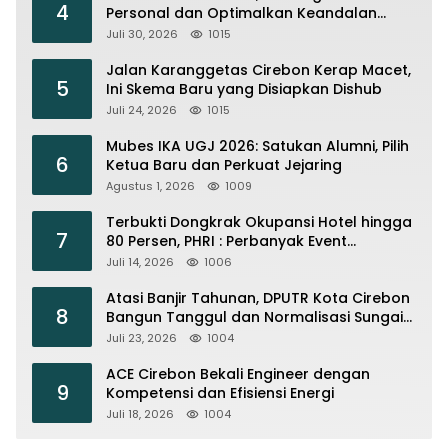
4
Personal dan Optimalkan Keandalan
Instalasi Transmisi
Juli 30, 2026
1015
Jalan Karanggetas Cirebon Kerap Macet,
5
Ini Skema Baru yang Disiapkan Dishub
Juli 24, 2026
1015
Mubes IKA UGJ 2026: Satukan Alumni, Pilih
6
Ketua Baru dan Perkuat Jejaring
Agustus 1, 2026
1009
Terbukti Dongkrak Okupansi Hotel hingga
7
80 Persen, PHRI : Perbanyak Event
Olahraga di Cirebon
Juli 14, 2026
1006
Atasi Banjir Tahunan, DPUTR Kota Cirebon
8
Bangun Tanggul dan Normalisasi Sungai
Kijing
Juli 23, 2026
1004
ACE Cirebon Bekali Engineer dengan
9
Kompetensi dan Efisiensi Energi
Juli 18, 2026
1004