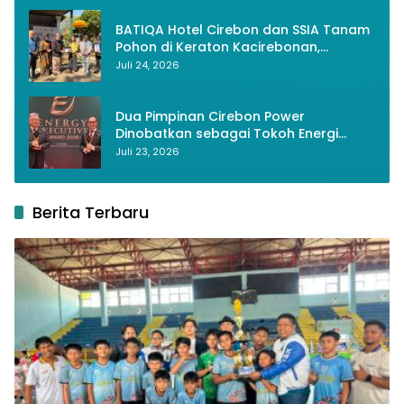
BATIQA Hotel Cirebon dan SSIA Tanam
Pohon di Keraton Kacirebonan,
Lestarikan Budaya dan Lingkungan
Juli 24, 2026
Dua Pimpinan Cirebon Power
Dinobatkan sebagai Tokoh Energi
Berkelanjutan 2026
Juli 23, 2026
Berita Terbaru