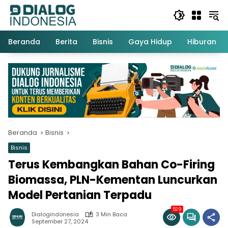
Langsung
ke
konten
Beranda
Berita
Bisnis
Gaya Hidup
Hiburan
Beranda
Bisnis
Bisnis
Terus Kembangkan Bahan Co-Firing
Biomassa, PLN-Kementan Luncurkan
Model Pertanian Terpadu
529
Dialogindonesia
3 Min Baca
September 27, 2024