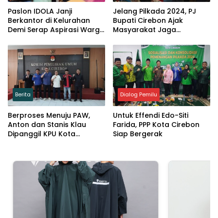
Paslon IDOLA Janji
Jelang Pilkada 2024, PJ
Berkantor di Kelurahan
Bupati Cirebon Ajak
Demi Serap Aspirasi Warga
Masyarakat Jaga
Kota Cirebon
Kondusivitas dan
Waspadai Politik Uang
Berita
Dialog Pemilu
Berproses Menuju PAW,
Untuk Effendi Edo-Siti
Anton dan Stanis Klau
Farida, PPP Kota Cirebon
Dipanggil KPU Kota
Siap Bergerak
Cirebon