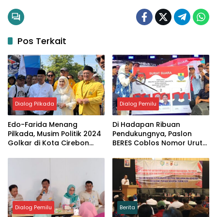
Pos Terkait
Dialog Pilkada
Dialog Pemilu
Edo-Farida Menang
Di Hadapan Ribuan
Pilkada, Musim Politik 2024
Pendukungnya, Paslon
Golkar di Kota Cirebon
BERES Coblos Nomor Urut
Meraih Treble Winner
2
Dialog Pemilu
Berita