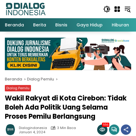
Langsung
ke
konten
Beranda
Berita
Bisnis
Gaya Hidup
Hiburan
Beranda
Dialog Pemilu
Dialog Pemilu
Wakil Rakyat di Kota Cirebon: Tidak
Boleh Ada Politik Uang Selama
Proses Pemilu Berlangsung
556
Dialogindonesia
3 Min Baca
Januari 4, 2024