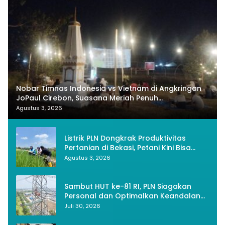
Nobar Timnas Indonesia vs Vietnam di Angkringan
JoPaul Cirebon, Suasana Meriah Penuh
Nasionalisme
Agustus 3, 2026
Listrik PLN Dongkrak Produktivitas
Pertanian di Bekasi, Petani Kini Bisa
Panen Tiga Kali Setahun
Agustus 3, 2026
Sambut HUT ke-81 RI, PLN Siagakan
Personal dan Optimalkan Keandalan
Instalasi Transmisi
Juli 30, 2026