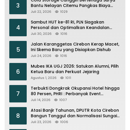
3
Bantu Nelayan Citemu Pangkas Biaya
Operasional
Juli 22, 2026
1029
Sambut HUT ke-81 RI, PLN Siagakan
4
Personal dan Optimalkan Keandalan
Instalasi Transmisi
Juli 30, 2026
1016
Jalan Karanggetas Cirebon Kerap Macet,
5
Ini Skema Baru yang Disiapkan Dishub
Juli 24, 2026
1016
Mubes IKA UGJ 2026: Satukan Alumni, Pilih
6
Ketua Baru dan Perkuat Jejaring
Agustus 1, 2026
1011
Terbukti Dongkrak Okupansi Hotel hingga
7
80 Persen, PHRI : Perbanyak Event
Olahraga di Cirebon
Juli 14, 2026
1007
Atasi Banjir Tahunan, DPUTR Kota Cirebon
8
Bangun Tanggul dan Normalisasi Sungai
Kijing
Juli 23, 2026
1006