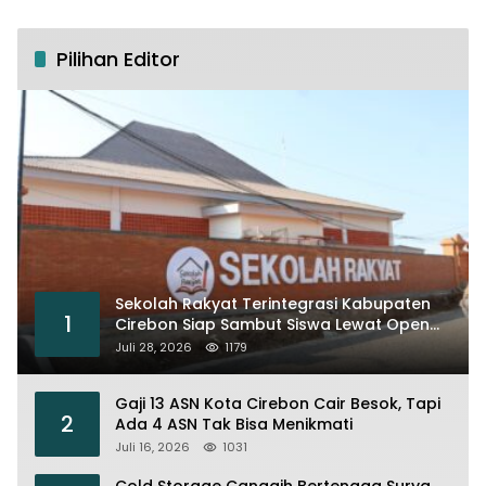
Pilihan Editor
Sekolah Rakyat Terintegrasi Kabupaten
1
Cirebon Siap Sambut Siswa Lewat Open
House dan MPLS
Juli 28, 2026
1179
Gaji 13 ASN Kota Cirebon Cair Besok, Tapi
2
Ada 4 ASN Tak Bisa Menikmati
Juli 16, 2026
1031
Cold Storage Canggih Bertenaga Surya