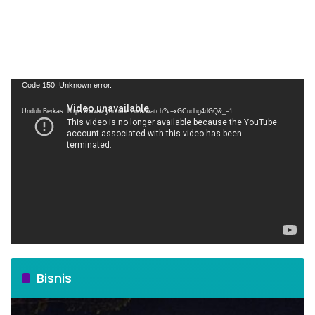
Pemutar
Code 150: Unknown error.
Video
Unduh Berkas: https://www.youtube.com/watch?v=xGCudhg4dGQ&_=1
Bisnis