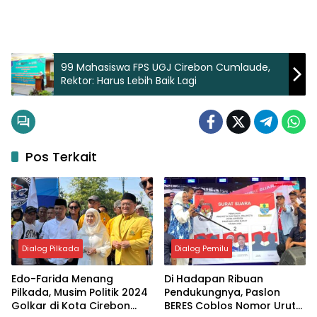
99 Mahasiswa FPS UGJ Cirebon Cumlaude,
Rektor: Harus Lebih Baik Lagi
Pos Terkait
Dialog Pilkada
Dialog Pemilu
Edo-Farida Menang
Di Hadapan Ribuan
Pilkada, Musim Politik 2024
Pendukungnya, Paslon
Golkar di Kota Cirebon
BERES Coblos Nomor Urut