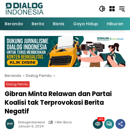
Langsung
ke
konten
Beranda
Berita
Bisnis
Gaya Hidup
Hiburan
Beranda
Dialog Pemilu
Dialog Pemilu
Gibran Minta Relawan dan Partai
Koalisi tak Terprovokasi Berita
Negatif
489
Dialogindonesia
1 Min Baca
Januari 6, 2024