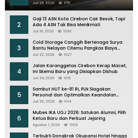
House dan MPLS
Juli 28, 2026
1175
Gaji 13 ASN Kota Cirebon Cair Besok, Tapi
2
Ada 4 ASN Tak Bisa Menikmati
Juli 16, 2026
1030
Cold Storage Canggih Bertenaga Surya
3
Bantu Nelayan Citemu Pangkas Biaya
Operasional
Juli 22, 2026
1027
Jalan Karanggetas Cirebon Kerap Macet,
4
Ini Skema Baru yang Disiapkan Dishub
Juli 24, 2026
1015
Sambut HUT ke-81 RI, PLN Siagakan
5
Personal dan Optimalkan Keandalan
Instalasi Transmisi
Juli 30, 2026
1014
Mubes IKA UGJ 2026: Satukan Alumni, Pilih
6
Ketua Baru dan Perkuat Jejaring
Agustus 1, 2026
1009
Terbukti Dongkrak Okupansi Hotel hingga