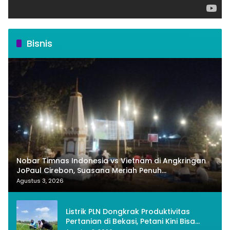
Bisnis
Nobar Timnas Indonesia vs Vietnam di Angkringan
JoPaul Cirebon, Suasana Meriah Penuh
Nasionalisme
Agustus 3, 2026
Listrik PLN Dongkrak Produktivitas
Pertanian di Bekasi, Petani Kini Bisa