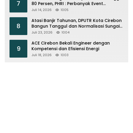
7
80 Persen, PHRI : Perbanyak Event
Olahraga di Cirebon
Juli 14, 2026
1005
Atasi Banjir Tahunan, DPUTR Kota Cirebon
8
Bangun Tanggul dan Normalisasi Sungai
Kijing
Juli 23, 2026
1004
ACE Cirebon Bekali Engineer dengan
9
Kompetensi dan Efisiensi Energi
Juli 18, 2026
1003