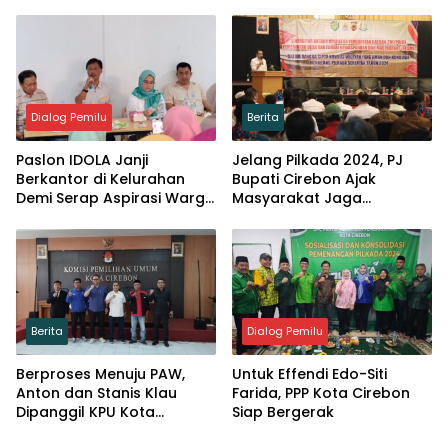
Meraih Treble Winner
2
Dialog Pemilu
Berita
Paslon IDOLA Janji
Jelang Pilkada 2024, PJ
Berkantor di Kelurahan
Bupati Cirebon Ajak
Demi Serap Aspirasi Warga
Masyarakat Jaga
Kota Cirebon
Kondusivitas dan
Waspadai Politik Uang
Berita
Dialog Pemilu
Berproses Menuju PAW,
Untuk Effendi Edo-Siti
Anton dan Stanis Klau
Farida, PPP Kota Cirebon
Dipanggil KPU Kota
Siap Bergerak
Cirebon