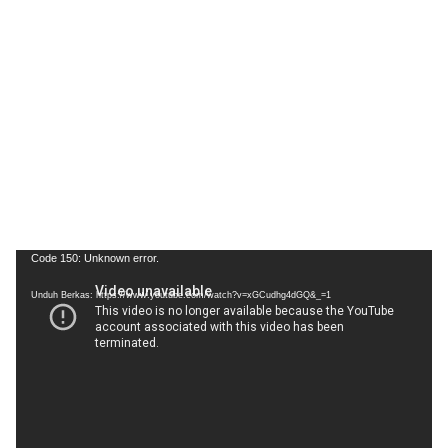
Pemutar
Code 150: Unknown error.
Video
Unduh Berkas: https://www.youtube.com/watch?v=xGCudhg4dGQ&_=1