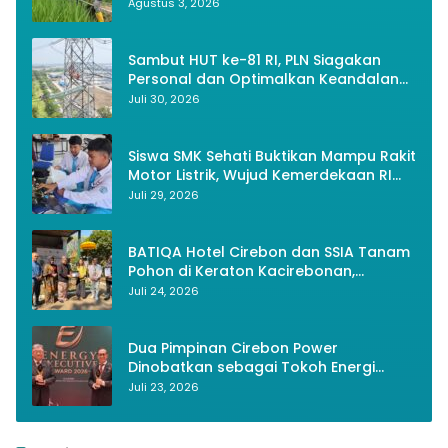
Panen Tiga Kali Setahun
Agustus 3, 2026
Sambut HUT ke-81 RI, PLN Siagakan
Personal dan Optimalkan Keandalan
Instalasi Transmisi
Juli 30, 2026
Siswa SMK Sehati Buktikan Mampu Rakit
Motor Listrik, Wujud Kemerdekaan RI
Melalui Inovasi dan Kemandirian
Juli 29, 2026
Generasi Muda
BATIQA Hotel Cirebon dan SSIA Tanam
Pohon di Keraton Kacirebonan,
Lestarikan Budaya dan Lingkungan
Juli 24, 2026
Dua Pimpinan Cirebon Power
Dinobatkan sebagai Tokoh Energi
Berkelanjutan 2026
Juli 23, 2026