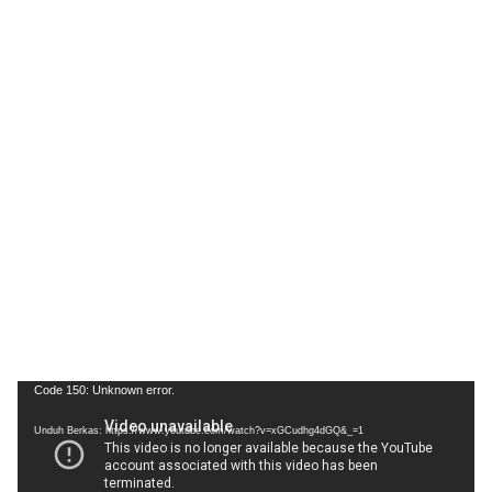
Pemutar
Code 150: Unknown error.
Video
Unduh Berkas: https://www.youtube.com/watch?v=xGCudhg4dGQ&_=1