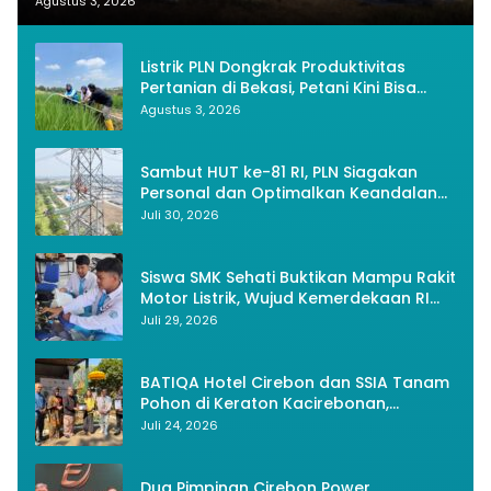
Nasionalisme
Agustus 3, 2026
Listrik PLN Dongkrak Produktivitas
Pertanian di Bekasi, Petani Kini Bisa
Panen Tiga Kali Setahun
Agustus 3, 2026
Sambut HUT ke-81 RI, PLN Siagakan
Personal dan Optimalkan Keandalan
Instalasi Transmisi
Juli 30, 2026
Siswa SMK Sehati Buktikan Mampu Rakit
Motor Listrik, Wujud Kemerdekaan RI
Melalui Inovasi dan Kemandirian
Juli 29, 2026
Generasi Muda
BATIQA Hotel Cirebon dan SSIA Tanam
Pohon di Keraton Kacirebonan,
Lestarikan Budaya dan Lingkungan
Juli 24, 2026
Dua Pimpinan Cirebon Power