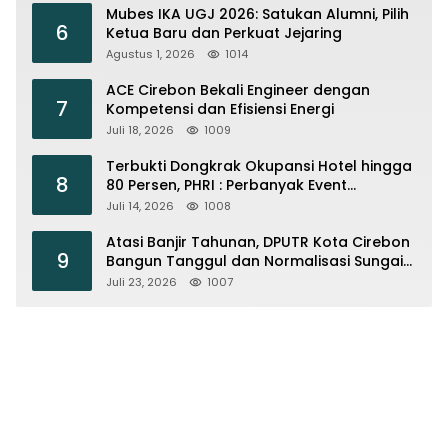
Mubes IKA UGJ 2026: Satukan Alumni, Pilih
6
Ketua Baru dan Perkuat Jejaring
Agustus 1, 2026
1014
ACE Cirebon Bekali Engineer dengan
7
Kompetensi dan Efisiensi Energi
Juli 18, 2026
1009
Terbukti Dongkrak Okupansi Hotel hingga
8
80 Persen, PHRI : Perbanyak Event
Olahraga di Cirebon
Juli 14, 2026
1008
Atasi Banjir Tahunan, DPUTR Kota Cirebon
9
Bangun Tanggul dan Normalisasi Sungai
Kijing
Juli 23, 2026
1007