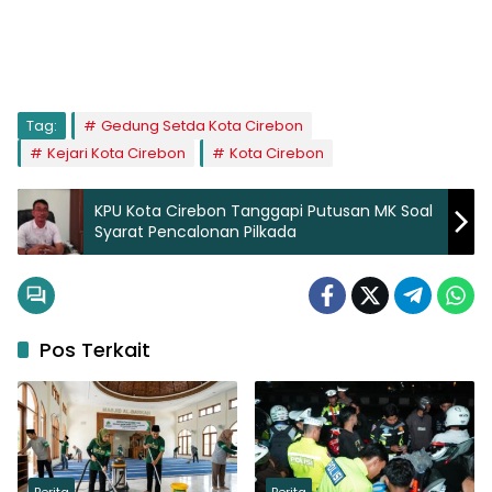
Tag:
Gedung Setda Kota Cirebon
Kejari Kota Cirebon
Kota Cirebon
KPU Kota Cirebon Tanggapi Putusan MK Soal
Syarat Pencalonan Pilkada
Pos Terkait