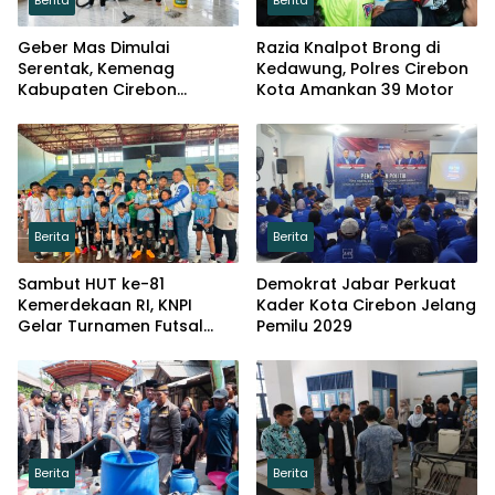
Berita
Berita
Geber Mas Dimulai
Razia Knalpot Brong di
Serentak, Kemenag
Kedawung, Polres Cirebon
Kabupaten Cirebon
Kota Amankan 39 Motor
Targetkan 249 Masjid
Berita
Berita
Sambut HUT ke-81
Demokrat Jabar Perkuat
Kemerdekaan RI, KNPI
Kader Kota Cirebon Jelang
Gelar Turnamen Futsal
Pemilu 2029
Tingkat SD
Berita
Berita