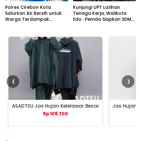
Polres Cirebon Kota
Kunjungi UPT Latihan
Salurkan Air Bersih untuk
Tenaga Kerja, Walikota
Warga Terdampak
Edo : Pemda Siapkan SDM
Kemarau di Argasunya
Kompeten dan Siap
Bersaing
❮
❯
ASADTSU Jas Hujan Kelelawar Besar
Jas Hujan 
Rp 108.700