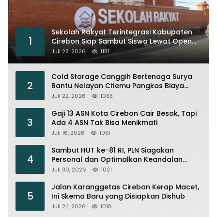
Sekolah Rakyat Terintegrasi Kabupaten
1
Cirebon Siap Sambut Siswa Lewat Open
House dan MPLS
Juli 28, 2026
1181
Cold Storage Canggih Bertenaga Surya
2
Bantu Nelayan Citemu Pangkas Biaya
Operasional
Juli 22, 2026
1033
Gaji 13 ASN Kota Cirebon Cair Besok, Tapi
3
Ada 4 ASN Tak Bisa Menikmati
Juli 16, 2026
1031
Sambut HUT ke-81 RI, PLN Siagakan
4
Personal dan Optimalkan Keandalan
Instalasi Transmisi
Juli 30, 2026
1021
Jalan Karanggetas Cirebon Kerap Macet,
5
Ini Skema Baru yang Disiapkan Dishub
Juli 24, 2026
1018