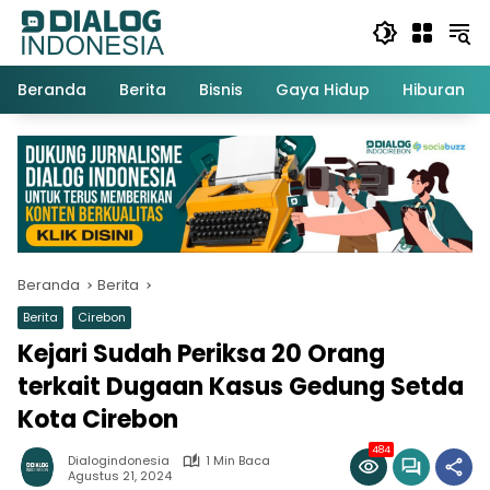
Langsung
ke
konten
Beranda
Berita
Bisnis
Gaya Hidup
Hiburan
Beranda
Berita
Berita
Cirebon
Kejari Sudah Periksa 20 Orang
terkait Dugaan Kasus Gedung Setda
Kota Cirebon
484
Dialogindonesia
1 Min Baca
Agustus 21, 2024