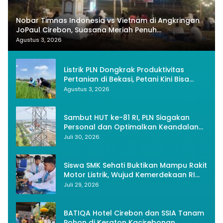
Nobar Timnas Indonesia vs Vietnam di Angkringan
JoPaul Cirebon, Suasana Meriah Penuh
Nasionalisme
Agustus 3, 2026
Listrik PLN Dongkrak Produktivitas
Pertanian di Bekasi, Petani Kini Bisa
Panen Tiga Kali Setahun
Agustus 3, 2026
Sambut HUT ke-81 RI, PLN Siagakan
Personal dan Optimalkan Keandalan
Instalasi Transmisi
Juli 30, 2026
Siswa SMK Sehati Buktikan Mampu Rakit
Motor Listrik, Wujud Kemerdekaan RI
Melalui Inovasi dan Kemandirian
Juli 29, 2026
Generasi Muda
BATIQA Hotel Cirebon dan SSIA Tanam
Pohon di Keraton Kacirebonan,