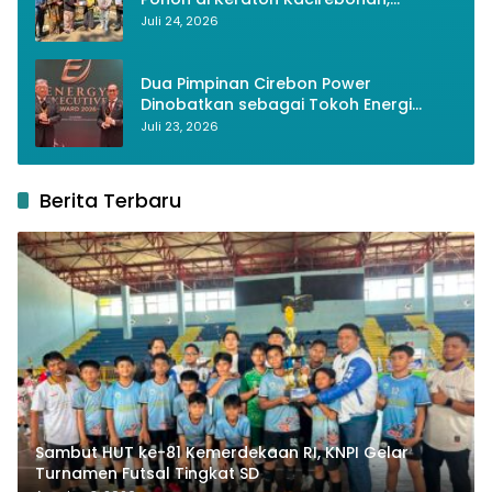
Lestarikan Budaya dan Lingkungan
Juli 24, 2026
Dua Pimpinan Cirebon Power
Dinobatkan sebagai Tokoh Energi
Berkelanjutan 2026
Juli 23, 2026
Berita Terbaru
Sambut HUT ke-81 Kemerdekaan RI, KNPI Gelar
Turnamen Futsal Tingkat SD