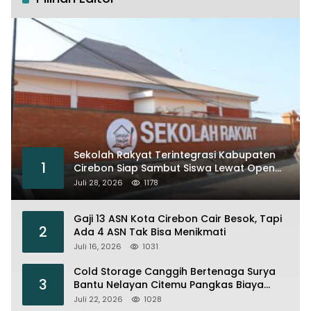
Sekolah Rakyat Terintegrasi Kabupaten
1
Cirebon Siap Sambut Siswa Lewat Open
House dan MPLS
Juli 28, 2026
1178
Gaji 13 ASN Kota Cirebon Cair Besok, Tapi
2
Ada 4 ASN Tak Bisa Menikmati
Juli 16, 2026
1031
Cold Storage Canggih Bertenaga Surya
3
Bantu Nelayan Citemu Pangkas Biaya
Operasional
Juli 22, 2026
1028