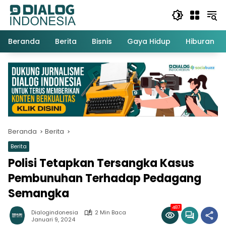
Langsung
ke
konten
Beranda
Berita
Bisnis
Gaya Hidup
Hiburan
Beranda
Berita
Berita
Polisi Tetapkan Tersangka Kasus
Pembunuhan Terhadap Pedagang
Semangka
487
Dialogindonesia
2 Min Baca
Januari 9, 2024