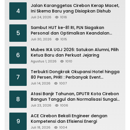
Jalan Karanggetas Cirebon Kerap Macet,
4
Ini Skema Baru yang Disiapkan Dishub
Juli 24, 2026
1016
Sambut HUT ke-81 RI, PLN Siagakan
5
Personal dan Optimalkan Keandalan
Instalasi Transmisi
Juli 30, 2026
1015
Mubes IKA UGJ 2026: Satukan Alumni, Pilih
6
Ketua Baru dan Perkuat Jejaring
Agustus 1, 2026
1010
Terbukti Dongkrak Okupansi Hotel hingga
7
80 Persen, PHRI : Perbanyak Event
Olahraga di Cirebon
Juli 14, 2026
1007
Atasi Banjir Tahunan, DPUTR Kota Cirebon
8
Bangun Tanggul dan Normalisasi Sungai
Kijing
Juli 23, 2026
1006
ACE Cirebon Bekali Engineer dengan
9
Kompetensi dan Efisiensi Energi
Juli 18, 2026
1004