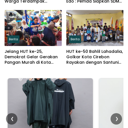
Warga Terdampak
Edo : Pemda Siapkan SDM
Kemarau di Argasunya
Kompeten dan Siap
Bersaing
Berita
Berita
Jelang HUT ke-25,
HUT ke-50 Bahlil Lahadalia,
Demokrat Gelar Gerakan
Golkar Kota Cirebon
Pangan Murah di Kota
Rayakan dengan Santuni
Cirebon
Puluhan Anak Yatim
❮
❯